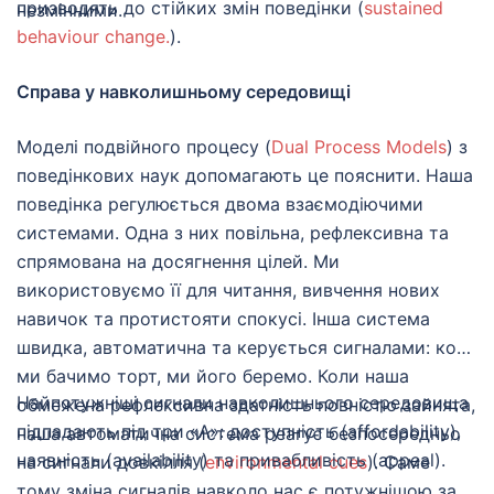
призводять до стійких змін поведінки (
sustained
незмінними.
behaviour change.
).
Справа у навколишньому середовищі
Моделі подвійного процесу (
Dual Process Models
) з
поведінкових наук допомагають це пояснити. Наша
поведінка регулюється двома взаємодіючими
системами. Одна з них повільна, рефлексивна та
спрямована на досягнення цілей. Ми
використовуємо її для читання, вивчення нових
навичок та протистояти спокусі. Інша система
швидка, автоматична та керується сигналами: коли
ми бачимо торт, ми його беремо. Коли наша
Найпотужніші сигнали навколишнього середовища
обмежена рефлексивна здатність повністю зайнята,
підпадають під три «А»: доступність (affordability),
наша автоматична система реагує безпосередньо
наявність (availability) та привабливість (appeal).
на сигнали довкілля (
environmental cues
). Саме
тому зміна сигналів навколо нас є потужнішою за