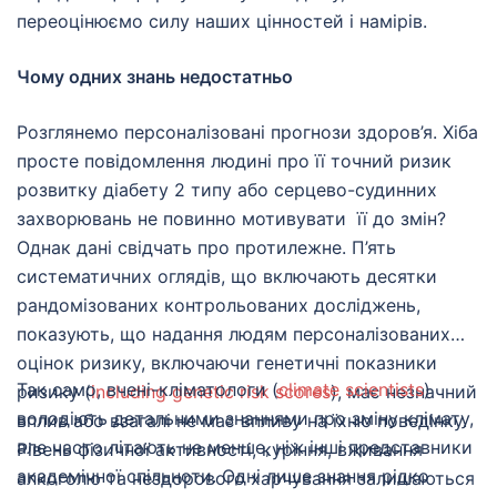
потреби цих пацієнтів, висловлені ними самими. Це
переоцінюємо силу наших цінностей і намірів.
може включати гнучке планування прийомів,
доступ до послуг перекладача, інформаційно-
Чому одних знань недостатньо
просвітницькі підходи та розподіл ресурсів на
підтримку цих потреб.
Розглянемо персоналізовані прогнози здоров’я. Хіба
– Визнавайте цінність різних форм доказів.
просте повідомлення людині про її точний ризик
Поєднуйте клінічні рекомендації та кількісні
розвитку діабету 2 типу або серцево-судинних
показники з історіями пацієнтів, спостереженнями
захворювань не повинно мотивувати її до змін?
персоналу, який працює безпосередньо з
Однак дані свідчать про протилежне. П’ять
пацієнтами та знаннями громад. Різні джерела
систематичних оглядів, що включають десятки
доказів у сукупності дають більш точне уявлення
рандомізованих контрольованих досліджень,
про те, що і для кого працює в реальних умовах
показують, що надання людям персоналізованих
надання медичної допомоги.
оцінок ризику, включаючи генетичні показники
Так само, вчені-кліматологи (
climate scientists
)
ризику (
including genetic risk scores
), має незначний
Перекладач:
Ольга Габелкова
володіють детальними знаннями про зміну клімату,
вплив або взагалі не має впливу на їхню поведінку.
але часто літають не менше, ніж інші представники
Рівень фізичної активності, куріння, вживання
академічної спільноти. Одні лише знання рідко
алкоголю та нездорового харчування залишаються