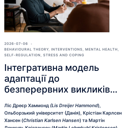
2026-07-06
BEHAVIOURAL THEORY
,
INTERVENTIONS
,
MENTAL HEALTH
,
SELF-REGULATION
,
STRESS AND COPING
Інтегративна модель
адаптації до
безперервних викликів
(IMACC): розуміння та
Ліс Дреєр Хаммонд
(Lis Dreijer Hammond
),
підтримка
Ольборзький університет (Данія), Крістіан Карлсен
біопсихосоціальної
Хансен (
Christian Karlsen Hansen
) та Мартін
Лемкуль Крістенсен (
Martin Lehmkuhl Kristensen
),