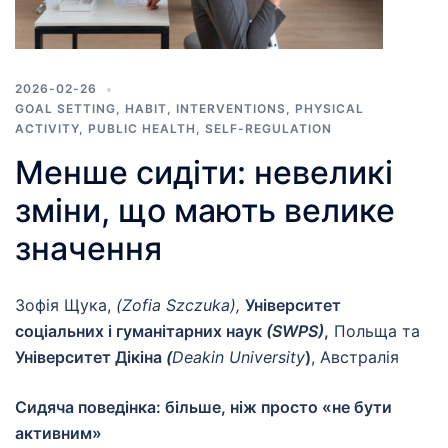
2026-02-26
GOAL SETTING
,
HABIT
,
INTERVENTIONS
,
PHYSICAL
ACTIVITY
,
PUBLIC HEALTH
,
SELF-REGULATION
Менше сидіти: невеликі
зміни, що мають велике
значення
Зофія Щука,
(
Zofia
Szczuka
),
Університет
соціальних і гуманітарних наук
(SWPS)
,
Польща та
Університет Дікіна
(
Deakin
University
)
, Австралія
Сидяча поведінка: більше, ніж просто «не бути
активним»