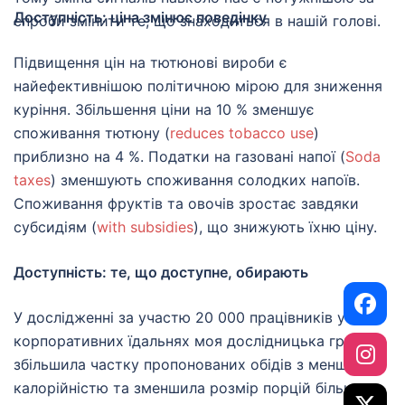
Доступність: ціна змінює поведінку
спроби змінити те, що знаходиться в нашій голові.
Підвищення цін на тютюнові вироби є
найефективнішою політичною мірою для зниження
куріння. Збільшення ціни на 10 % зменшує
споживання тютюну (
reduces tobacco use
)
приблизно на 4 %. Податки на газовані напої (
Soda
taxes
) зменшують споживання солодких напоїв.
Споживання фруктів та овочів зростає завдяки
субсидіям (
with subsidies
), що знижують їхню ціну.
Доступність: те, що доступне, обирають
У дослідженні за участю 20 000 працівників у 19
корпоративних їдальнях моя дослідницька група
збільшила частку пропонованих обідів з меншою
калорійністю та зменшила розмір порцій більш