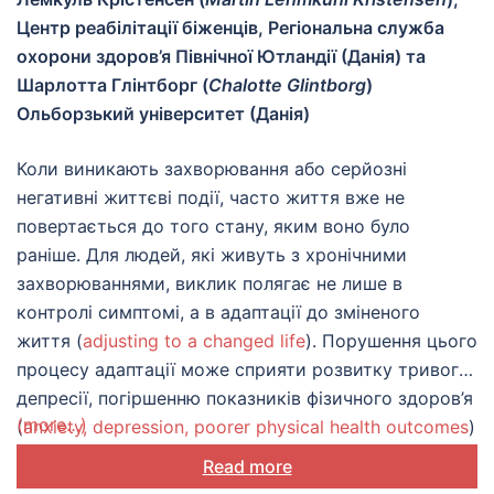
адаптації
Центр реабілітації біженців, Регіональна служба
охорони здоров’я Північної Ютландії (Данія) та
Шарлотта Глінтборг (
Chalotte Glintborg
)
Ольборзький університет (Данія)
Коли виникають захворювання або серйозні
негативні життєві події, часто життя вже не
повертається до того стану, яким воно було
раніше. Для людей, які живуть з хронічними
захворюваннями, виклик полягає не лише в
контролі симптомі, а в адаптації до зміненого
життя (
adjusting to a changed life
). Порушення цього
процесу адаптації може сприяти розвитку тривоги,
депресії, погіршенню показників фізичного здоров’я
(more…)
(
anxiety, depression, poorer physical health outcomes
)
та збільшенню частоти використання медичних
Read more
послуг (
increased use of healthcare services
). Оцінки