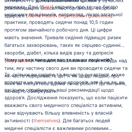
активності є
доповнювальними цілями
у сучасних
мережах. Дані (
Data
) свідчать про те, що багато
рекомендаціях Всесвітньої організації охорони
медичних працівників, наприклад, лікарі загальної
здоров’я (
World Health Organization guidelines
).
практики, проводять сидячи понад 10,5 годин
протягом звичайного робочого дня. Ці цифри
мають значення. Тривале сидіння підвищує ризик
багатьох захворювань, таких як серцево-судинні
хвороби, діабет, кілька видів раку та депресія
Чому це важливо для вас та ваших пацієнтів?
(
depression
). Чи замислювалися ви коли-небудь над
тим, яку частину свого дня ви проводите сидячи та
Те, скільки ви сидите та як часто рухаєтеся, може
як часто перериваєте це? А як щодо людей, про
впливати не лише на ваше здоров’я, але й на те, як
яких ви піклуєтесь вдома та на роботі? Це питання,
пацієнти сприймають ваші рекомендації щодо
які варто обміркувати.
здоров’я. Дослідження показують, що коли пацієнти
вважають свого медичного спеціаліста активним,
вони відчувають більшу впевненість у власній
активності (
themselves
). Для багатьох людей
медичні спеціалісти є важливими ролевими