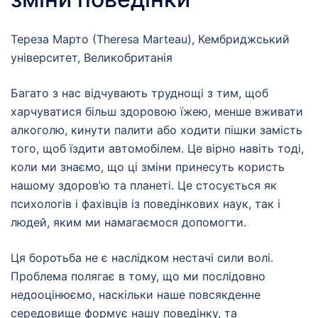
поведінки часто розробляються для пацієнтів із
високим рівнем грамотності та достатньо
Тереза Марто (Theresa Marteau), Кембриджський
забезпеченими. Оцініть, наскільки ваші матеріали
університет, Великобританія
та процеси є зрозумілими, культурно прийнятними
та доступними. За потреби адаптуйте мову та
Багато з нас відчувають труднощі з тим, щоб
формати подання інформації. Ознайомлюйтеся та
харчуватися більш здоровою їжею, менше вживати
взаємодійте, наприклад, з рамковими моделями та
алкоголю, кинути палити або ходити пішки замість
теоріями рівності (
equity frameworks
) від самого
того, щоб їздити автомобілем. Це вірно навіть тоді,
початку.
коли ми знаємо, що ці зміни принесуть користь
– Будьте готові оскаржувати несправедливі
нашому здоров’ю та планеті. Це стосується як
усталені практики та структури.
Звертайте увагу
психологів і фахівців із поведінкових наук, так і
на закономірності в тому, хто пропускає прийоми,
людей, яким ми намагаємося допомогти.
кого спрямовують на подальше лікування та кому
це приносить найменшу користь. Обговорюйте ці
Ця боротьба не є наслідком нестачі сили волі.
спостереження зі своєю командою та ставте
Проблема полягає в тому, що ми послідовно
запитання їм і пацієнтам про те, чому можуть
недооцінюємо, наскільки наше повсякденне
виникати такі несправедливі практики. Відстоюйте
середовище формує нашу поведінку, та