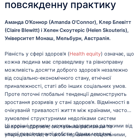
повсякденну практику
Аманда О’Коннор (Amanda O’Connor), Клер Блевітт
(Claire Blewitt) і Хелен Скоутеріс (Helen Skouteris),
Університет Монаш, Мельбурн, Австралія.
Рівність у сфері здоров’я (
Health equity
) означає, що
кожна людина має справедливу та рівноправну
можливість досягти доброго здоров’я незалежно
від соціально-економічного стану, етнічної
приналежності, статі або інших соціальних умов.
Проте поточні глобальні тенденції демонструють
зростання розривів у стані здоров’я. Відмінності в
очікуваній тривалості життя між країнами, часто
зумовлені структурними недоліками систем
Ці корінні причини можуть здаватися далекими від
охорони здоров’я, системним расизмом та
нашої повсякденної роботи. Однак медичні
упередженістю, а також нерівними соціальними,