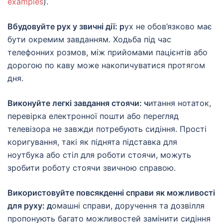
examples
).
Вбудовуйте рух у звичні дії: р
ух не обов’язково має
бути окремим завданням. Ходьба під час
телефонних розмов, між прийомами пацієнтів або
дорогою по каву може накопичуватися протягом
дня.
Виконуйте легкі завдання стоячи: ч
итання нотаток,
перевірка електронної пошти або перегляд
телевізора не завжди потребують сидіння. Прості
коригування, такі як піднята підставка для
ноутбука або стіл для роботи стоячи, можуть
зробити роботу стоячи звичною справою.
Використовуйте повсякденні справи як можливості
для руху: д
омашні справи, доручення та дозвілля
пропонують багато можливостей замінити сидіння