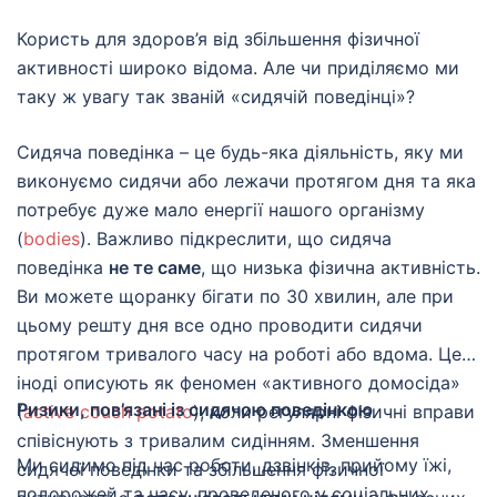
Користь для здоров’я від збільшення фізичної
активності широко відома. Але чи приділяємо ми
таку ж увагу так званій «сидячій поведінці»?
Сидяча поведінка – це будь-яка діяльність, яку ми
виконуємо сидячи або лежачи протягом дня та яка
потребує дуже мало енергії нашого організму
(
bodies
). Важливо підкреслити, що сидяча
поведінка
не те саме
, що низька фізична активність.
Ви можете щоранку бігати по 30 хвилин, але при
цьому решту дня все одно проводити сидячи
протягом тривалого часу на роботі або вдома. Це
іноді описують як феномен «активного домосіда»
Ризики, пов’язані із сидячою поведінкою
(
active couch potato
), коли регулярні фізичні вправи
співіснують з тривалим сидінням. Зменшення
Ми сидимо під час роботи, дзвінків, прийому їжі,
сидячої поведінки та збільшення фізичної
подорожей та часу, проведеного у соціальних