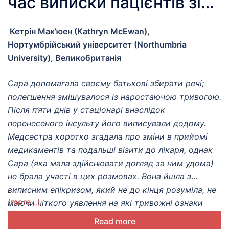
час виписки пацієнтів зі
стаціонару: практичні
Кетрін Мак’юен (Kathryn McEwan),
уроки спільного
Нортумбрійський університет (Northumbria
проектування послуг
University), Великобританія
Сара допомагала своєму батькові збирати речі;
полегшення змішувалося із наростаючою тривогою.
Після п’яти днів у стаціонарі внаслідок
перенесеного інсульту його виписували додому.
Медсестра коротко згадала про зміни в прийомі
медикаментів та подальші візити до лікаря, однак
Сара (яка мала здійснювати догляд за ним удома)
не брала участі в цих розмовах. Вона йшла з
виписним епікризом, який не до кінця розуміла, не
(more…)
маючи чіткого уявлення на які тривожні ознаки
слід звернути увагу та не маючи уявлення, куди
Read more