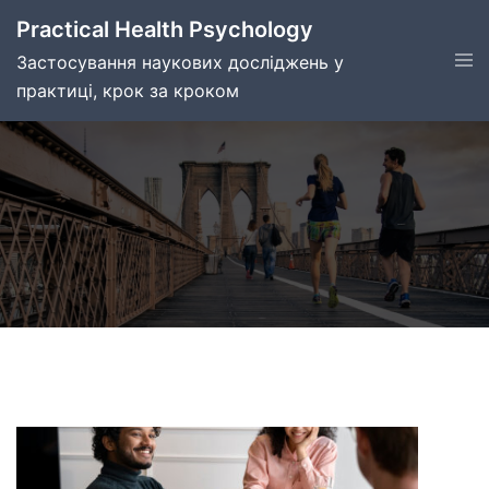
Skip
Practical Health Psychology
to
Tog
Застосування наукових досліджень у
content
men
практиці, крок за кроком