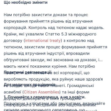
Що необхідно змінити
Нам потрібно захистити докази та процес
формування прийняття рішень від втручання
корпорацій. Контроль над тютюном надає модель.
Країни, які ухвалили Статтю 5.3 міжнародного
договору (
international treaty
) з контролю над
тютюном, захистили процес формування прийняття
рішень від втручання індустрії, впровадили
обґрунтовані заходи, які заснована на доказах, і
мають нижчі показники куріння. Нам потрібно
Практичні рекомендації
поширити цей захист на всі корпорації, що
виробляють продукцію, яка руйнує наше здоров’я
Для медичних працівників
та завдає шкоди нашій планеті. Громадянські
асамблеї (
Citizen Assemblies
) та інші форми
1. Починайте з середовища, а не з освіти.
дорадчої демократії, в яких громадяни
Працюючи з клієнтами або пацієнтами, визначайте
співпрацюють з місцевими або національними
сигнали навколишнього середовища, що