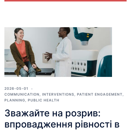
дзвонити в разі виникнення проблем. Протягом 48
годин її батька було повторно госпіталізовано.
2026-05-01
COMMUNICATION
,
INTERVENTIONS
,
PATIENT ENGAGEMENT
,
PLANNING
,
PUBLIC HEALTH
Зважайте на розрив:
впровадження рівності в