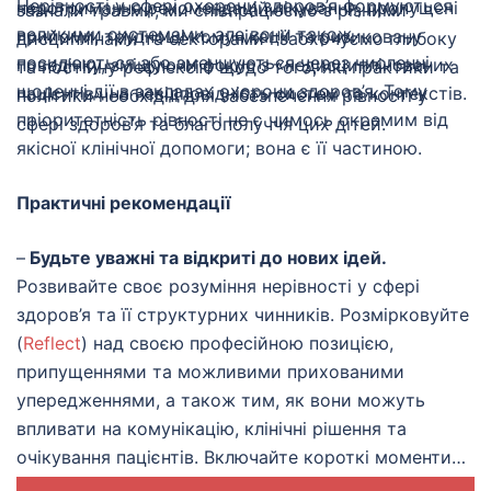
Нерівності у сфері охорони здоров’я формуються
недотримання рекомендацій лікування, пропущені
зазнали травми, ми співпрацюємо з різними
великими системами, але вони також
прийоми, труднощі комунікації та ризиковану
дисциплінами та секторами і заохочуємо глибоку
посилюються або зменшуються через численні
поведінку, зміщуючи фокус з «недисциплінованих
та постійну рефлексію щодо того, які практики та
щоденні дії в закладах охорони здоров’я. Тому
пацієнтів» на невідповідність систем та контекстів.
політики необхідні для забезпечення рівності у
пріоритетність рівності не є чимось окремим від
сфері здоров’я та благополуччя цих дітей.
якісної клінічної допомоги; вона є її частиною.
Практичні рекомендації
–
Будьте уважні та відкриті до нових ідей.
Розвивайте своє розуміння нерівності у сфері
здоров’я та її структурних чинників. Розмірковуйте
(
Reflect
) над своєю професійною позицією,
припущеннями та можливими прихованими
упередженнями, а також тим, як вони можуть
впливати на комунікацію, клінічні рішення та
очікування пацієнтів. Включайте короткі моменти
для рефлексії у повсякденну практику та командні