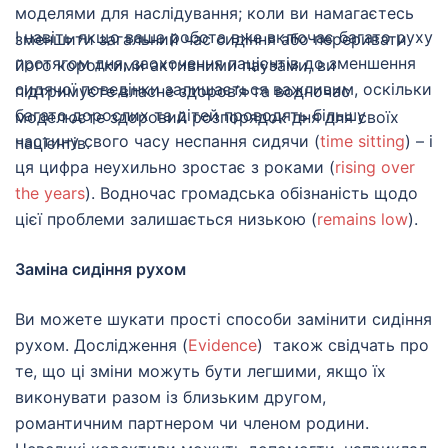
моделями для наслідування; коли ви намагаєтесь
І навіть якщо ваша робота вже включає багато руху
зменшити загальний час сидіння або переривати
протягом дня, заохочення пацієнтів до зменшення
його короткими активними паузами, ви
сидячої поведінки залишається важливим, оскільки
підтримуєте власне здоров’я та водночас
багато дорослих та дітей проводять більшу
моделюєте здоровий розпорядок дня для своїх
частину свого часу неспання сидячи (
time sitting
) – і
пацієнтів.
ця цифра неухильно зростає з роками (
rising over
the years
). Водночас громадська обізнаність щодо
цієї проблеми залишається низькою (
remains low
).
Заміна сидіння рухом
Ви можете шукати прості способи замінити сидіння
рухом. Дослідження (
Evidence
) також свідчать про
те, що ці зміни можуть бути легшими, якщо їх
виконувати разом із близьким другом,
романтичним партнером чи членом родини.