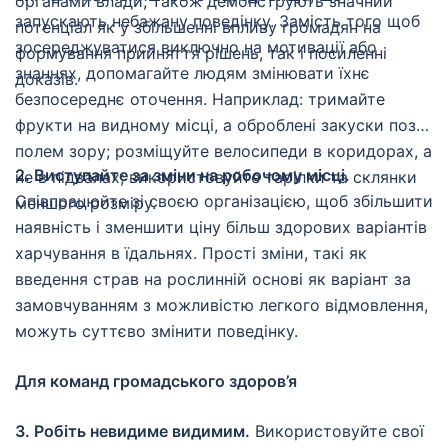
органами влади, також демонструють значний
запускають небажану поведінку. Замість того щоб
потенціал як у збільшенні впливу громадян на
зосереджуватися виключно на мотивації або
формування прийняття рішень, так і посиленні
знаннях, допомагайте людям змінювати їхнє
доказів.
безпосереднє оточення. Наприклад: тримайте
фрукти на видному місці, а оброблені закуски поза
полем зору; розміщуйте велосипеди в коридорах, а
2. Виступайте за зміни на робочому місці.
не в підвалах; використовуйте тарілки та склянки
Співпрацюйте зі своєю організацією, щоб збільшити
меншого розміру.
наявність і зменшити ціну більш здорових варіантів
харчування в їдальнях. Прості зміни, такі як
введення страв на рослинній основі як варіант за
замовчуванням з можливістю легкого відмовлення,
можуть суттєво змінити поведінку.
Для команд громадського здоров’я
3. Робіть невидиме видимим.
Використовуйте свої