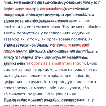
працівники часто працюють в умовах нестачі часу
економічними та екологічними умовами, можуть
(
often work under time pressure
), обмеженими
перевищувати три десятиліття (
exceed three
ресурсами та за суворими протоколами. Може
decades
), і нерівності всередині країн також
здаватися, що рівність є переважно питанням
зростають між соціальними групами.
політики чи системного рівня. Тим не менш рівність
також формується у повсякденних медичних
взаємодіях, у тому, як організовані послуги, як
Кожна консультація, схема надання медичної
відбувається комунікація (
how communication
допомоги та діяльність з покращення якості
happens
), як приймаються рішення та які пацієнти
обслуговування функціонують як невелике
можуть скористатися доступною медичною
втручання (
functions as a small intervention
). Вибір
допомогою.
систем запису на прийом, шляхів направлення до
фахівців, навчальних матеріалів для пацієнтів,
цифрових інструментів та процедур подальшого
спостереження можуть або зменшувати, або
збільшувати розриви. Коли рівність не
Підхід, орієнтований на забезпечення рівності у
враховується безпосередньо, стандартні
сфері охорони здоров’я, починається з