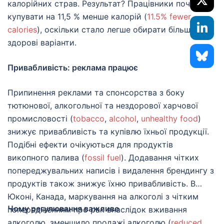
калорійних страв. Результат? Працівники почали
купувати на 11,5 % менше калорій (
11.5% fewer
calories
), оскільки стало легше обирати більш
здорові варіанти.
Привабливість: реклама працює
Припинення реклами та спонсорства з боку
тютюнової, алкогольної та нездорової харчової
промисловості (
tobacco
,
alcohol
,
unhealthy food
)
знижує привабливість та купівлю їхньої продукції.
Подібні ефекти очікуються для продуктів
викопного палива (
fossil fuel
). Додавання чітких
попереджувальних написів і видалення брендингу з
продуктів також знижує їхню привабливість. В
Юконі, Канада, маркування на алкоголі з чітким
Чому регулювання важливе
попередженням про рак внаслідок вживання
алкоголю, зменшило продажі алкоголю (
reduced