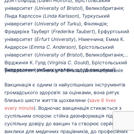
Дон Голфорд
(
Dawn
Holford
),
Брістольський
університет
(
University
of
Bristol
), Великобританія;
Лінда Карлссон
(
Linda
Karlsson
), Туркуський
університет (
University
of
Turku
), Фінляндія;
Фредеріке Тауберт (
Frederike
Taubert
), Ерфуртський
університет (
Erfurt
University
), Німеччина; Емма К.
Андерсон (
Emma
C
.
Anderson
)
, Брістольський
університет (
University
of
Bristol
), Великобританія;
Вірджинія К. Гулд (
Virginia
C
.
Gould
), Брістольський
Виправлення хибних уявлень щодо вакцинації
університет (
University
of
Bristol
), Великобританія
Вакцинація є одним із найуспішніших інструментів
громадського здоров’я: за оцінками, вона рятує
близько шести життів щохвилини (
save 6 lives
every minute
). Водночас вакцинація стикається з
суспільним опором: стійка дезінформація підриває
суспільну довіру до вакцин та створює серйозні
виклики для медичних працівників, до професійних