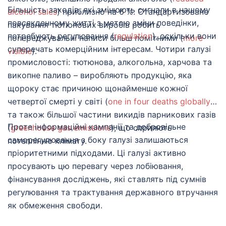
Більшість заходів, які змінюють сигнали в нашому
alcohol sales
) приблизно на 6 %. Стандартизоване
повсякденному житті з метою зміни поведінки,
пакування тютюнових виробів робить
потребують регулювання (
regulation
), оскільки вони
попереджувальні написи більш помітними (
more
суперечать комерційним інтересам. Чотири галузі
visible
).
промисловості: тютюнова, алкогольна, харчова та
викопне паливо – виробляють продукцію, яка
щороку стає причиною щонайменше кожної
четвертої смерті у світі (
one in four deaths globally
)
та також більшої частини викидів парникових газів
Проте інформаційні кампанії та добровільне
(
greenhouse gas emissions
), що сприяють
саморегулювання з боку галузі залишаються
потеплінню клімату.
пріоритетними підходами. Ці галузі активно
просувають цю перевагу через лобіювання,
фінансування досліджень, які ставлять під сумнів
регулювання та трактування державного втручання
як обмеження свободи.