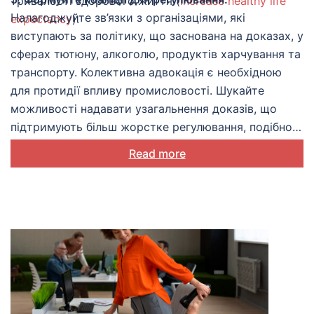
тривалості здорового життя (
increase healthy life
Налагоджуйте зв’язки з організаціями, які
expectancy
).
виступають за політику, що заснована на доказах, у
сферах тютюну, алкоголю, продуктів харчування та
транспорту. Колективна адвокація є необхідною
для протидії впливу промисловості. Шукайте
можливості надавати узагальнення доказів, що
підтримують більш жорстке регулювання, подібно
до того, як контроль над тютюном досяг успіху
Read more
завдяки скоординованій взаємодії експертів з
політиками.
Перекладач:
Ольга Габелкова