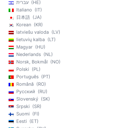
עברית
HE
Italiano
IT
日本語
JA
Korean
KR
latviešu valoda
LV
lietuvių kalba
LT
Magyar
HU
Nederlands
NL
Norsk, Bokmål
NO
Polski
PL
Português
PT
Română
RO
Русский
RU
Slovenský
SK
Srpski
SR
Suomi
FI
Eesti
ET