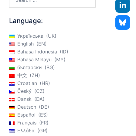
Language:
Українська
UK
English
EN
Bahasa Indonesia
ID
Bahasa Melayu
MY
български
BG
中文
ZH
Croatian
HR
Český
CZ
Dansk
DA
Deutsch
DE
Español
ES
Français
FR
Ελλάδα
GR