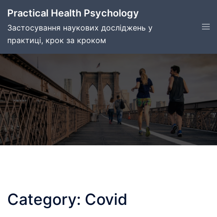
Skip
Practical Health Psychology
to
Tog
Застосування наукових досліджень у
content
men
практиці, крок за кроком
Category:
Covid