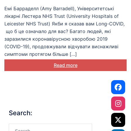
для тих, хто живе з
Long-
Емі Барраделл (Amy Barradell), Університетські
COVID
лікарні Лестера NHS Trust (University Hospitals of
Leicester NHS Trust) Якби я сказав вам Long-COVID,
що б це означало для вас? Багато людей, які
заразилися коронавірусною хворобою 2019
(COVID-19), продовжували відчувати виснажливі
симптоми протягом більше […]
Read more
Search:
Search…