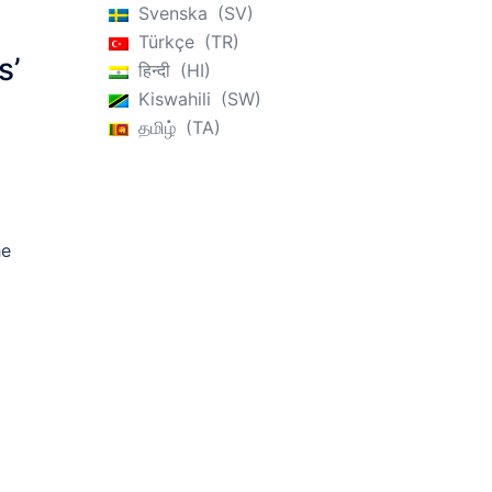
Svenska
SV
Türkçe
TR
s’
हिन्दी
HI
Kiswahili
SW
தமிழ்
TA
he