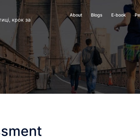
About
Blogs
E-book
Ре
иці, крок за
ssment