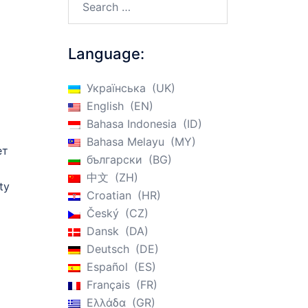
Language:
Українська
UK
English
EN
Bahasa Indonesia
ID
Bahasa Melayu
MY
ет
български
BG
中文
ZH
ty
Croatian
HR
Český
CZ
Dansk
DA
Deutsch
DE
Español
ES
Français
FR
Ελλάδα
GR