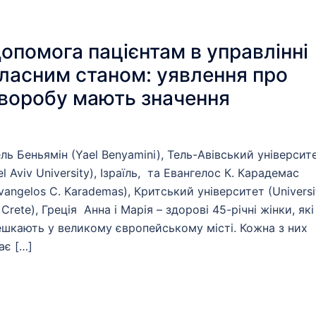
опомога пацієнтам в управлінні
ласним станом: уявлення про
воробу мають значення
ль Беньямін (Yael Benyamini), Тель-Авівський університ
el Aviv University), Ізраїль, та Евангелос К. Карадемас
vangelos C. Karademas), Критський університет (Universi
 Crete), Греція Анна і Марія – здорові 45-річні жінки, які
шкають у великому європейському місті. Кожна з них
ає […]