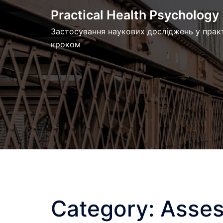
Skip
Practical Health Psychology
to
Застосування наукових досліджень у практ
content
кроком
Category:
Asse