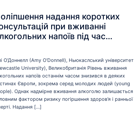
оліпшення надання коротких
онсультацій при вживанні
лкогольних напоїв під час
ервинної медичної допомоги:
умки з обох сторін
і О’Доннелл (Amy O’Donnell), Ньюкаслський університет
онсультаційного процесу
ewcastle University), Великобританія Рівень вживання
когольних напоїв останнім часом знизився в деяких
стинах Європи, зокрема серед молодих людей (young
ople). Однак надмірне вживання алкоголю залишається
ловним фактором ризику погіршення здоров’я і ранньої
ерті. Надання […]