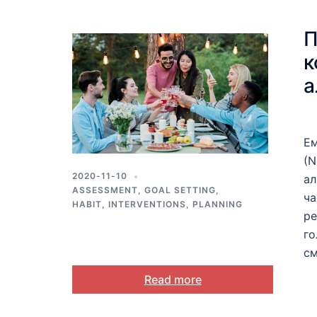
П
к
а
п
д
Ем
к
(N
2020-11-10
ал
ASSESSMENT
,
GOAL SETTING
,
ча
HABIT
,
INTERVENTIONS
,
PLANNING
pe
го
см
Read more