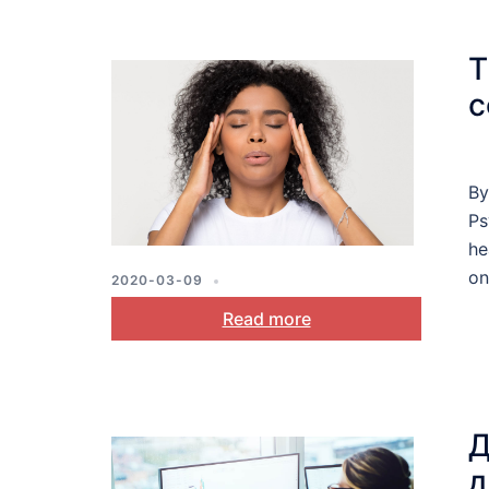
T
c
By
Ps
he
on
2020-03-09
ASSESSMENT
,
STRESS AND COPING
Read more
Д
д