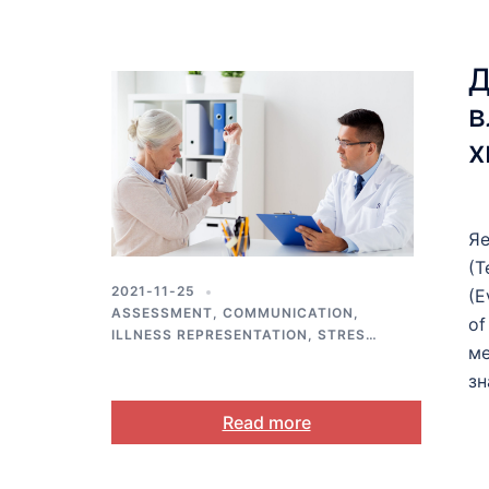
Д
в
х
Яе
(T
2021-11-25
(E
ASSESSMENT
,
COMMUNICATION
,
of
ILLNESS REPRESENTATION
,
STRESS
ме
AND COPING
зн
Read more