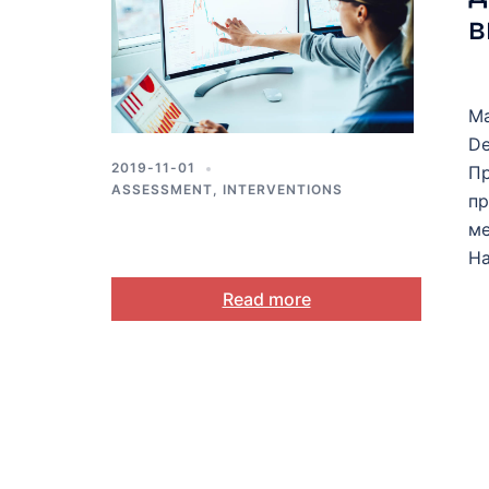
в
Ма
De
2019-11-01
Пр
ASSESSMENT
,
INTERVENTIONS
пр
ме
На
Read more