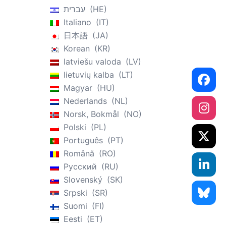
עברית
HE
Italiano
IT
日本語
JA
Korean
KR
latviešu valoda
LV
lietuvių kalba
LT
Magyar
HU
Nederlands
NL
Norsk, Bokmål
NO
Polski
PL
Português
PT
Română
RO
Русский
RU
Slovenský
SK
Srpski
SR
Suomi
FI
Eesti
ET