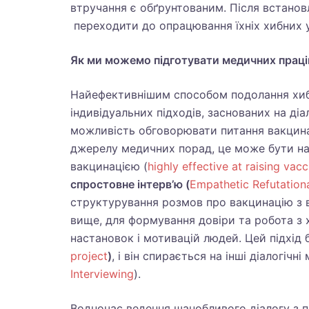
втручання є обґрунтованим. Після встано
переходити до опрацювання їхніх хибних у
Як ми можемо підготувати медичних праці
Найефективнішим способом подолання хиб
індивідуальних підходів, заснованих на діал
можливість обговорювати питання вакцина
джерелу медичних порад, це може бути на
вакцинацією (
highly effective at raising vac
спростовне інтерв’ю (
Empathetic Refutationa
структурування розмов про вакцинацію з 
вище, для формування довіри та робота з
настановок і мотивацій людей. Цей підхід
project
)
, і він спирається на інші діалогічн
Interviewing
).
Водночас ведення шанобливого діалогу з п