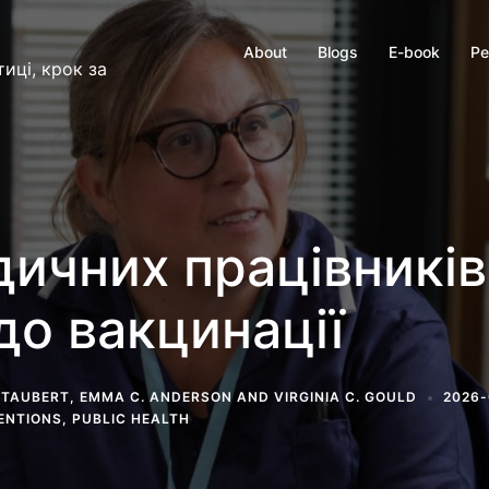
About
Blogs
E-book
Ре
иці, крок за
ичних працівників 
о вакцинації
 TAUBERT
,
EMMA C. ANDERSON
AND
VIRGINIA C. GOULD
2026-
ENTIONS
,
PUBLIC HEALTH