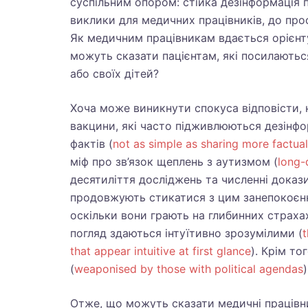
суспільним опором: стійка дезінформація 
виклики для медичних працівників, до про
Як медичним працівникам вдається орієнт
можуть сказати пацієнтам, які посилаютьс
або своїх дітей?
Хоча може виникнути спокуса відповісти, 
вакцини, які часто підживлюються дезінфо
фактів (
not as simple as sharing more factual
міф про зв’язок щеплень з аутизмом (
long-
десятиліття досліджень та численні докази
продовжують стикатися з цим занепокоєнн
оскільки вони грають на глибинних страха
погляд здаються інтуїтивно зрозумілими (
t
that appear intuitive at first glance
). Крім т
(
weaponised by those with political agendas
Отже, що можуть сказати медичні працівни