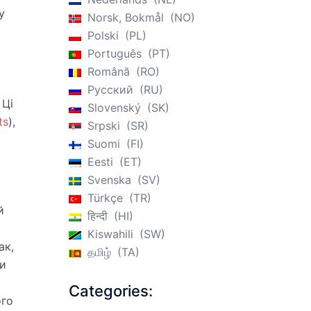
у
Norsk, Bokmål
NO
Polski
PL
Português
PT
Română
RO
Русский
RU
 Ці
Slovenský
SK
ts
),
Srpski
SR
Suomi
FI
Eesti
ET
Svenska
SV
Türkçe
TR
й
हिन्दी
HI
Kiswahili
SW
ак,
தமிழ்
TA
ти
Categories:
ого