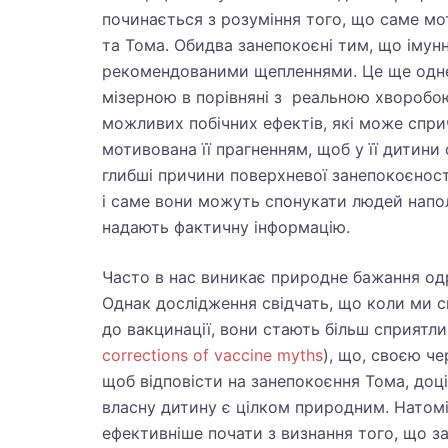
починається з розуміння того, що саме мот
та Тома. Обидва занепокоєні тим, що імунн
рекомендованими щепленнями. Це ще одне 
мізерною в порівняні з реальною хворобо
можливих побічних ефектів, які може спри
мотивована її прагненням, щоб у її дитин
глибші причини поверхневої занепокоєності
і саме вони можуть спонукати людей напол
надають фактичну інформацію.
Часто в нас виникає природне бажання одра
Однак дослідження свідчать, що коли ми
до вакцинації, вони стають більш сприятли
corrections of vaccine myths
), що, своєю че
щоб відповісти на занепокоєння Тома, доц
власну дитину є цілком природним. Натомі
ефективніше почати з визнання того, що з