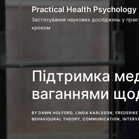
Skip
Practical Health Psychology
to
Застосування наукових досліджень у практ
content
кроком
Підтримка мед
ваганнями щод
BY
DAWN HOLFORD
,
LINDA KARLSSON
,
FREDERIKE
BEHAVIOURAL THEORY
,
COMMUNICATION
,
INTERV