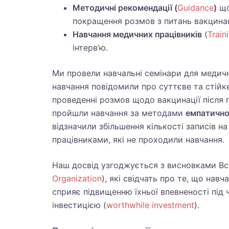
Методичні рекомендації (
Guidance
)
що
покращення розмов з питань вакцинац
Навчання медичних працівників
(
Train
інтерв’ю.
Ми провели навчальні семінари для медичн
навчання повідомили про суттєве та стійке
проведенні розмов щодо вакцинації після п
пройшли навчання за методами
емпатично
відзначили збільшення кількості записів н
працівниками, які не проходили навчання.
Наш досвід узгоджується з висновками Всес
Organization
), які свідчать про те, що на
сприяє підвищенню їхньої впевненості під
інвестицією (
worthwhile investment
).