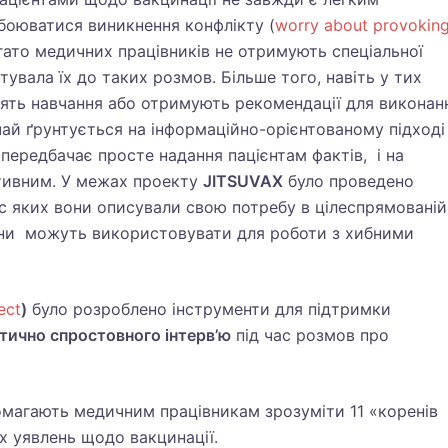
боюватися виникнення конфлікту (
worry about provokin
багато медичних працівників не отримують спеціальної
готувала їх до таких розмов. Більше того, навіть у тих
дять навчання або отримують рекомендації для виконан
ичай ґрунтується на інформаційно-орієнтованому підході
 передбачає просте надання пацієнтам фактів, і на
тивним. У межах проекту
JITSUVAX
було проведено
ас яких вони описували свою потребу в цілеспрямованій
вони можуть використовувати для роботи з хибними
ect
)
було розроблено інструменти для підтримки
тично спростовного інтерв’ю
під час розмов про
омагають медичним працівникам зрозуміти 11 «коренів
их уявлень щодо вакцинації.