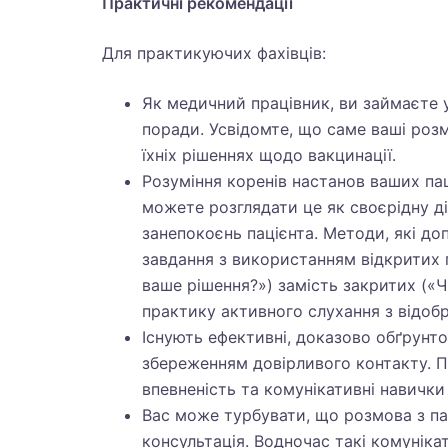
Практичні рекомендації
Для практикуючих фахівців:
Як медичний працівник, ви займаєте 
поради. Усвідомте, що саме ваші роз
їхніх рішеннях щодо вакцинації.
Розуміння коренів настанов ваших па
можете розглядати це як своєрідну ді
занепокоєнь пацієнта. Методи, які д
завдання з використанням відкритих 
ваше рішення?») замість закритих («
практику активного слухання з відоб
Існують ефективні, доказово обґрунто
збереженням довірливого контакту. 
впевненість та комунікативні навички
Вас може турбувати, що розмова з па
консультація. Водночас такі комуніка