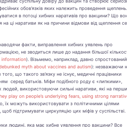
підриває суспільну довіру до вакцин та створює серйоз
фесійних обов’язків яких належить проведення щеплень
уватися в потоці хибних наративів про вакцини? Що во
я на ці наративи як на причини відмови від щеплення с
наводячи факти, виправлення хибних уявлень про
рмацією, не зводиться лише до надання більшої кількос
 information
). Візьмемо, наприклад, давно спростований
debunked myth about vaccines and autism
): незважаючи 
 того, що такого зв’язку не існує, медичні працівники
ям серед батьків. Міфи подібного роду є «липкими»,
х людей, використовуючи сильні наративи, які на перш
hey play on people’s underlying fears, using strong narrati
ого, їх можуть використовувати з політичними цілями
), щоб підтримувати циркуляцію цих міфів у суспільстві.
ки людині, яка має хибне уявлення про вакцини? Все