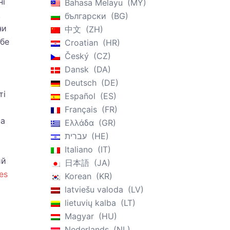
ні
Bahasa Melayu
MY
.
български
BG
ни
中文
ZH
ебе
Croatian
HR
Český
CZ
Dansk
DA
Deutsch
DE
ті
Español
ES
Français
FR
на
Ελλάδα
GR
עברית
HE
Italiano
IT
ий
日本語
JA
ves
Korean
KR
latviešu valoda
LV
lietuvių kalba
LT
Magyar
HU
Nederlands
NL