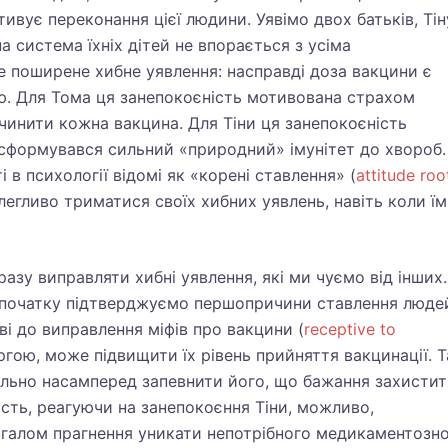
ивує переконання цієї людини. Уявімо двох батьків, Тін
а система їхніх дітей не впорається з усіма
поширене хибне уявлення: насправді доза вакцини є
ю. Для Тома ця занепокоєність мотивована страхом
чинити кожна вакцина. Для Тіни ця занепокоєність
и сформувався сильний «природний» імунітет до хвороб.
 в психології відомі як «корені ставлення» (
attitude roo
егливо триматися своїх хибних уявлень, навіть коли їм
зу виправляти хибні уявлення, які ми чуємо від інших.
 спочатку підтверджуємо першопричини ставлення люде
ві до виправлення міфів про вакцини (
receptive to
ргою, може підвищити їх рівень прийняття вакцинації. Т
ільно насамперед запевнити його, що бажання захисти
сть, реагуючи на занепокоєння Тіни, можливо,
агалом прагнення уникати непотрібного медикаментозн