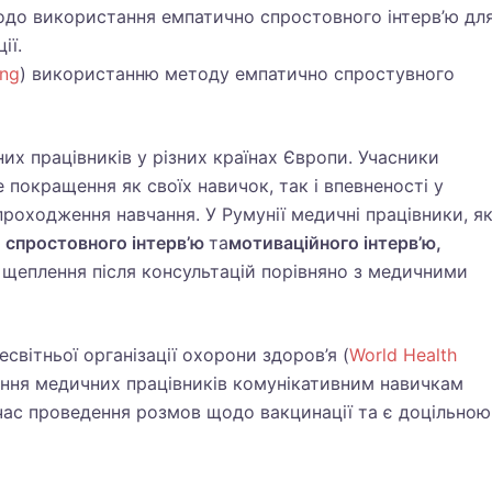
до використання емпатично спростовного інтерв’ю дл
ії.
ing
) використанню методу емпатично спростувного
их працівників у різних країнах Європи. Учасники
 покращення як своїх навичок, так і впевненості у
роходження навчання. У Румунії медичні працівники, як
 спростовного інтерв’ю
та
мотиваційного інтерв’ю
,
а щеплення після консультацій порівняно з медичними
вітньої організації охорони здоров’я (
World Health
вчання медичних працівників комунікативним навичкам
 час проведення розмов щодо вакцинації та є доцільною