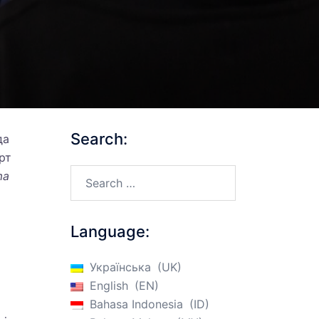
Search:
да
рт
Search…
ma
Language:
Українська
UK
English
EN
Bahasa Indonesia
ID