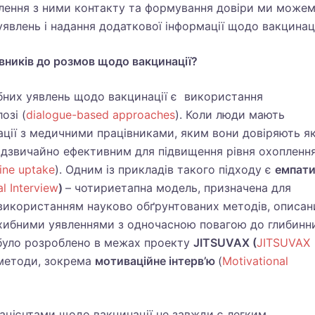
влення з ними контакту та формування довіри ми може
явлень і надання додаткової інформації щодо вакцинаці
вників до розмов щодо вакцинації?
них уявлень щодо вакцинації є використання
озі (
dialogue-based approaches
). Коли люди мають
ції з медичними працівниками, яким вони довіряють я
дзвичайно ефективним для підвищення рівня охопленн
cine uptake
). Одним із прикладів такого підходу є
емпат
l Interview
)
– чотириетапна модель, призначена для
використанням науково обґрунтованих методів, описан
 хибними уявленнями з одночасною повагою до глибинн
 було розроблено в межах проекту
JITSUVAX (
JITSUVAX
і методи, зокрема
мотиваційне інтерв’ю
(
Motivational
ацієнтами щодо вакцинації не завжди є легким