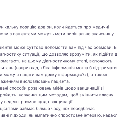
унікальну позицію довіри, коли йдеться про медичні
мови з пацієнтами можуть мати вирішальне значення у
цієнтів може суттєво допомогти вам під час розмови. В
агностику ситуації, що дозволяє зрозуміти, як підійти 
опомагають на цьому діагностичному етапі, включають
питань (наприклад, «Яка інформація могла б підтримати
Чи можу я надати вам деяку інформацію?»), а також
раженням висловлювань пацієнта.
вані способи розвіювань міфів щодо вакцинації зі
Пройдіть навчання цим методам, щоб зміцнити власну
 у веденні розмов щодо вакцинації.
цієнтами займає більше часу, ніж передбачає
тивні підходи, як емпатично спростовне інтерв’ю, надаю