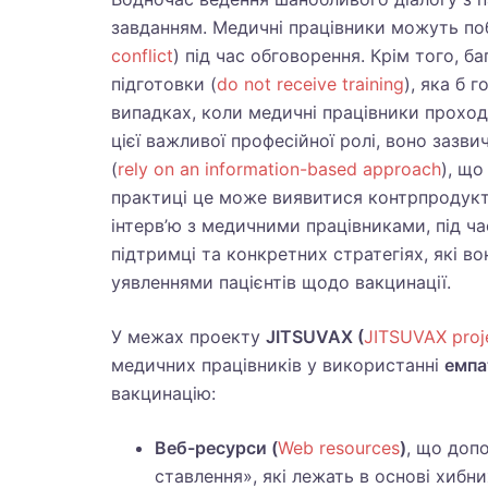
завданням. Медичні працівники можуть по
conflict
) під час обговорення. Крім того, 
підготовки (
do not receive training
), яка б 
випадках, коли медичні працівники прохо
цієї важливої професійної ролі, воно зазв
(
rely on an information-based approach
), що
практиці це може виявитися контрпродук
інтерв’ю з медичними працівниками, під ч
підтримці та конкретних стратегіях, які 
уявленнями пацієнтів щодо вакцинації.
У межах проекту
JITSUVAX (
JITSUVAX proj
медичних працівників у використанні
емпа
вакцинацію:
Веб-ресурси (
Web resources
)
, що доп
ставлення», які лежать в основі хибн