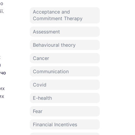
мо
ї.
Acceptance and
Commitment Therapy
Assessment
Behavioural theory
к
Cancer
я
Communication
ичо
Covid
их
их
E-health
Fear
Financial Incentives