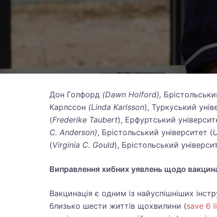
Дон Голфорд
(
Dawn
Holford
),
Брістольськи
Карлссон
(
Linda
Karlsson
), Туркуський унів
(
Frederike
Taubert
), Ерфуртський університ
C
.
Anderson
)
, Брістольський університет (
U
(
Virginia
C
.
Gould
), Брістольський університ
Виправлення хибних уявлень щодо вакцин
Вакцинація є одним із найуспішніших інстр
близько шести життів щохвилини (
save 6 l