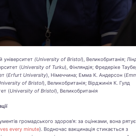
й університет
(
University
of
Bristol
), Великобританія; Лін
ерситет (
University
of
Turku
), Фінляндія; Фредеріке Таубе
ет (
Erfurt
University
), Німеччина; Емма К. Андерсон (
Em
niversity
of
Bristol
), Великобританія; Вірджинія К. Гулд
ет (
University
of
Bristol
), Великобританія
ації
ументів громадського здоров’я: за оцінками, вона рятує
ives every minute
). Водночас вакцинація стикається з