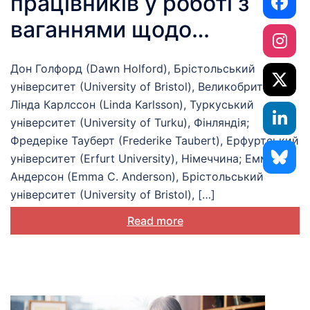
працівників у роботі з
ваганнями щодо
вакцинації
Дон Голфорд (Dawn Holford), Брістольський
університет (University of Bristol), Великобританія;
Лінда Карлссон (Linda Karlsson), Туркуський
університет (University of Turku), Фінляндія;
Фредеріке Тауберт (Frederike Taubert), Ерфуртський
університет (Erfurt University), Німеччина; Емма К.
Андерсон (Emma C. Anderson), Брістольський
університет (University of Bristol), […]
Read more