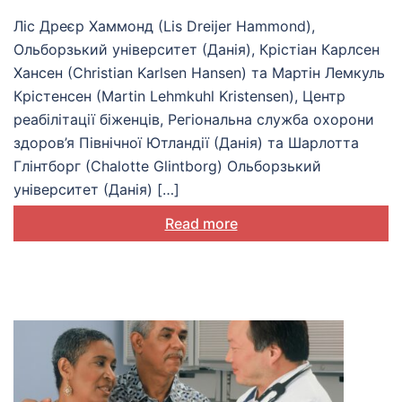
(IMACC): розуміння та
Ліс Дреєр Хаммонд (Lis Dreijer Hammond),
підтримка
Ольборзький університет (Данія), Крістіан Карлсен
біопсихосоціальної
Хансен (Christian Karlsen Hansen) та Мартін Лемкуль
Крістенсен (Martin Lehmkuhl Kristensen), Центр
адаптації
реабілітації біженців, Регіональна служба охорони
здоров’я Північної Ютландії (Данія) та Шарлотта
Глінтборг (Chalotte Glintborg) Ольборзький
університет (Данія) […]
Read more