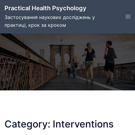
Skip
Practical Health Psychology
to
Tog
Застосування наукових досліджень у
content
men
практиці, крок за кроком
Category:
Interventions