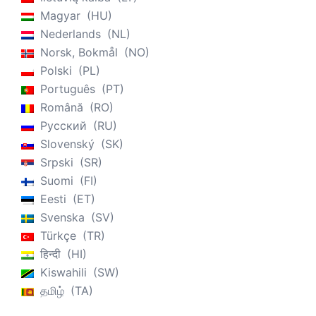
Magyar
HU
Nederlands
NL
Norsk, Bokmål
NO
Polski
PL
Português
PT
Română
RO
Русский
RU
Slovenský
SK
Srpski
SR
Suomi
FI
Eesti
ET
Svenska
SV
Türkçe
TR
हिन्दी
HI
Kiswahili
SW
தமிழ்
TA