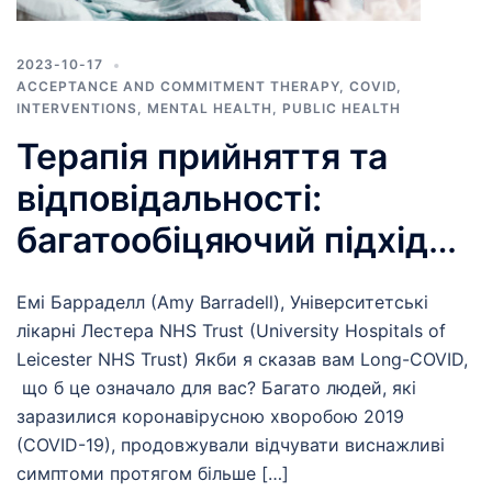
2023-10-17
ACCEPTANCE AND COMMITMENT THERAPY
,
COVID
,
INTERVENTIONS
,
MENTAL HEALTH
,
PUBLIC HEALTH
Терапія прийняття та
відповідальності:
багатообіцяючий підхід
для тих, хто живе з
Long-
Емі Барраделл (Amy Barradell), Університетські
COVID
лікарні Лестера NHS Trust (University Hospitals of
Leicester NHS Trust) Якби я сказав вам Long-COVID,
що б це означало для вас? Багато людей, які
заразилися коронавірусною хворобою 2019
(COVID-19), продовжували відчувати виснажливі
симптоми протягом більше […]