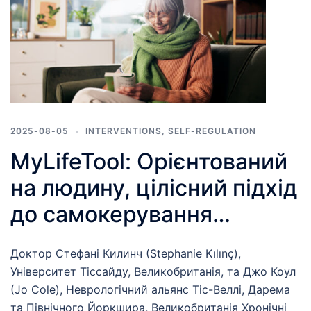
2025-08-05
INTERVENTIONS
,
SELF-REGULATION
MyLifeTool: Орієнтований
на людину, цілісний підхід
до самокерування
хронічними
Доктор Стефані Килинч (Stephanie Kılınç),
захворюваннями
Університет Тіссайду, Великобританія, та Джо Коул
(Jo Cole), Неврологічний альянс Тіс-Веллі, Дарема
та Північного Йоркшира, Великобританія Хронічні