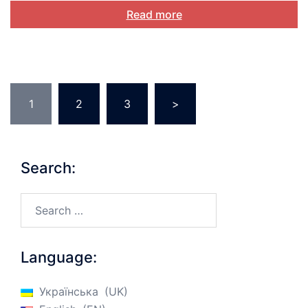
Read more
Posts
1
2
3
>
pagination
Search:
Search…
Language:
Українська
UK