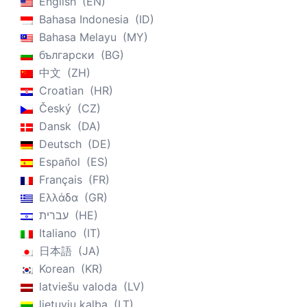
English
EN
Bahasa Indonesia
ID
Bahasa Melayu
MY
български
BG
中文
ZH
Croatian
HR
Český
CZ
Dansk
DA
Deutsch
DE
Español
ES
Français
FR
Ελλάδα
GR
עברית
HE
Italiano
IT
日本語
JA
Korean
KR
latviešu valoda
LV
lietuvių kalba
LT