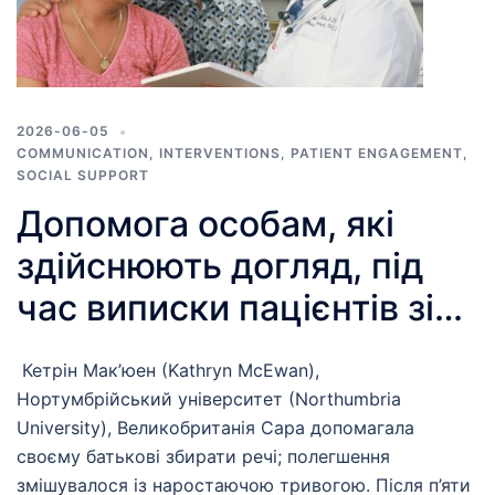
2026-06-05
COMMUNICATION
,
INTERVENTIONS
,
PATIENT ENGAGEMENT
,
SOCIAL SUPPORT
Допомога особам, які
здійснюють догляд, під
час виписки пацієнтів зі
стаціонару: практичні
Кетрін Мак’юен (Kathryn McEwan),
уроки спільного
Нортумбрійський університет (Northumbria
проектування послуг
University), Великобританія Сара допомагала
своєму батькові збирати речі; полегшення
змішувалося із наростаючою тривогою. Після п’яти