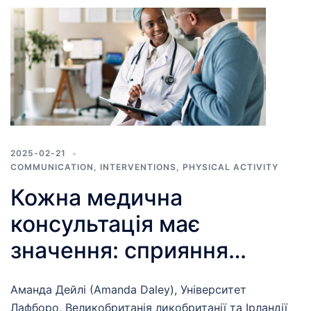
2025-02-21
COMMUNICATION
,
INTERVENTIONS
,
PHYSICAL ACTIVITY
Кожна медична
консультація має
значення: сприяння
фізичній активності в
Аманда Дейлі (Amanda Daley), Університет
медичних закладах
Лафборо, Великобританія ликобританії та Ірландії