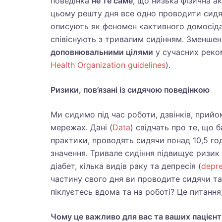
поведінка
не те саме
, що низька фізична а
цьому решту дня все одно проводити сидяч
описують як феномен «активного домосіда
співіснують з тривалим сидінням. Зменшенн
доповнювальними цілями
у сучасних реком
Health Organization guidelines
).
Ризики, пов’язані із сидячою поведінкою
Ми сидимо під час роботи, дзвінків, прийо
мережах. Дані (
Data
) свідчать про те, що 
практики, проводять сидячи понад 10,5 го
значення. Тривале сидіння підвищує ризик
діабет, кілька видів раку та депресія (
depre
частину свого дня ви проводите сидячи та
піклуєтесь вдома та на роботі? Це питання,
Чому це важливо для вас та ваших пацієнт