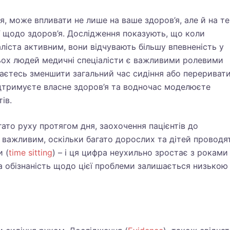
я, може впливати не лише на ваше здоров’я, але й на те
ї щодо здоров’я. Дослідження показують, що коли
ліста активним, вони відчувають більшу впевненість у
тьох людей медичні спеціалісти є важливими ролевими
гаєтесь зменшити загальний час сидіння або перериват
дтримуєте власне здоров’я та водночас моделюєте
ів.
ато руху протягом дня, заохочення пацієнтів до
 важливим, оскільки багато дорослих та дітей проводя
и (
time sitting
) – і ця цифра неухильно зростає з роками
а обізнаність щодо цієї проблеми залишається низькою