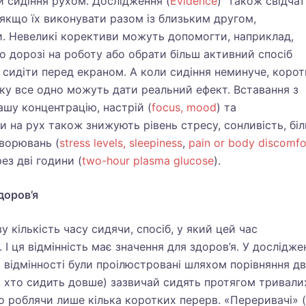
 сидіння рухом. Дослідження (
Evidence
) також свідчат
 якщо їх виконувати разом із близьким другом,
. Невеликі корективи можуть допомогти, наприклад,
о дорозі на роботу або обрати більш активний спосіб
 сидіти перед екраном. А коли сидіння неминуче, корот
ку все одно можуть дати реальний ефект. Вставання з
ашу концентрацію, настрій (
focus, mood
) та
ви на рух також знижують рівень стресу, сонливість, біл
хворювань (
stress levels, sleepiness
,
pain or body discomfo
рез дві години (
two-hour plasma glucose
).
здоров’я
 кількість часу сидячи, спосіб, у який цей час
І ця відмінність має значення для здоров’я. У дослідже
 відмінності були проілюстровані шляхом порівняння д
і, хто сидить довше) зазвичай сидять протягом тривали
о роблячи лише кілька коротких перерв. «Переривачі» (