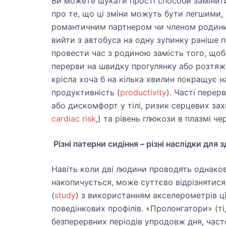
Ви можете шукати прості способи замінити
про те, що ці зміни можуть бути легшими,
романтичним партнером чи членом родини
вийти з автобуса на одну зупинку раніше п
провести час з родиною замість того, щоб
перерви на швидку прогулянку або розтяж
крісла хоча б на кілька хвилин покращує н
продуктивність (
productivity
). Часті перер
або дискомфорт у тілі, ризик серцевих за
cardiac risk
,) та рівень глюкози в плазмі че
Різні патерни сидіння – різні наслідки для 
Навіть коли дві людини проводять однакову
накопичується, може суттєво відрізнятися. 
(
study
) з використанням акселерометрів ці
поведінкових профілів. «Пролонгатори» (т
безперервних періодів упродовж дня, част