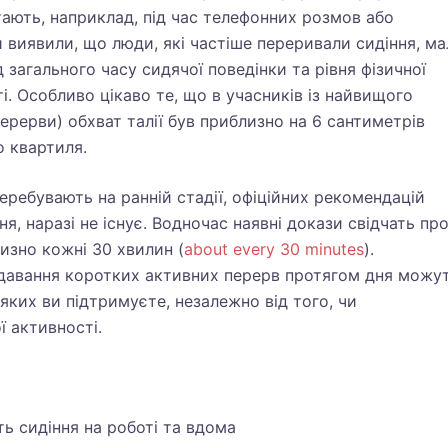
тають, наприклад, під час телефонних розмов або
 виявили, що люди, які частіше переривали сидіння, ма
 загального часу сидячої поведінки та рівня фізичної
ті. Особливо цікаво те, що в учасників із найвищого
перерви) обхват талії був приблизно на 6 сантиметрів
о квартиля.
перебувають на ранній стадії, офіційних рекомендацій
я, наразі не існує. Водночас наявні докази свідчать пр
изно кожні 30 хвилин (
about every 30 minutes
).
одавання коротких активних перерв протягом дня можу
 яких ви підтримуєте, незалежно від того, чи
ї активності.
ь сидіння на роботі та вдома