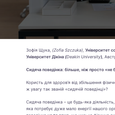
Зофія Щука,
(
Zofia
Szczuka
),
Університет с
Університет Дікіна
(
Deakin
University
)
, Авс
Сидяча поведінка: більше, ніж просто «не
Користь для здоров’я від збільшення фізич
ж увагу так званій «сидячій поведінці»?
Сидяча поведінка – це будь-яка діяльніст
яка потребує дуже мало енергії нашого орг