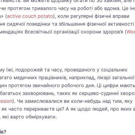
ктивність. Ви можете щоранку бігати по 30 хвилин, але 
и протягом тривалого часу на роботі або вдома. Це ін
» (
active couch potato
), коли регулярні фізичні вправи
я сидячої поведінки та збільшення фізичної активності
ендаціях Всесвітньої організації охорони здоров’я (
Wor
му їжі, подорожей та часу, проведеного у соціальних
багато медичних працівників, наприклад, лікарі загальної
дин протягом звичайного робочого дня. Ці цифри мают
 багатьох захворювань, таких як серцево-судинні хворо
ssion
). Чи замислювалися ви коли-небудь над тим, яку
 як часто перериваєте це? А як щодо людей, про яких 
 які варто обміркувати.
ів?