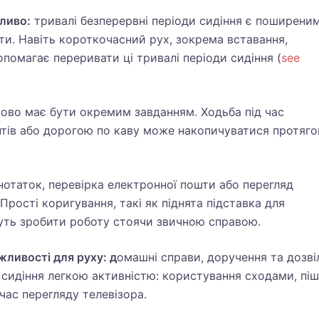
ливо:
тривалі безперервні періоди сидіння є поширени
боти. Навіть короткочасний рух, зокрема вставання,
помагає переривати ці тривалі періоди сидіння (
see
ково має бути окремим завданням. Ходьба під час
тів або дорогою по каву може накопичуватися протяг
нотаток, перевірка електронної пошти або перегляд
Прості коригування, такі як піднята підставка для
жуть зробити роботу стоячи звичною справою.
ливості для руху: д
омашні справи, доручення та дозві
сидіння легкою активністю: користування сходами, піш
 час перегляду телевізора.