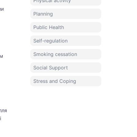
Physical activity
ми
Planning
Public Health
Self-regulation
Smoking cessation
ом
Social Support
Stress and Coping
лля
і