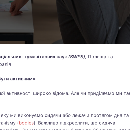
оціальних і гуманітарних наук
(SWPS)
,
Польща та
тралія
 бути активним»
ної активності широко відома. Але чи приділяємо ми та
ь, яку ми виконуємо сидячи або лежачи протягом дня та
анізму (
bodies
). Важливо підкреслити, що сидяча