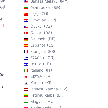
при
Bahasa Melayu
MY
оді
български
BG
中文
ZH
 є
Croatian
HR
ld
Český
CZ
Dansk
DA
Deutsch
DE
Español
ES
Français
FR
Ελλάδα
GR
עברית
HE
ь
Italiano
IT
би,
日本語
JA
Korean
KR
ви
latviešu valoda
LV
lietuvių kalba
LT
Magyar
HU
Nederlands
NL