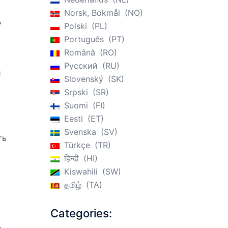
Norsk, Bokmål
NO
,
Polski
PL
Português
PT
Română
RO
Русский
RU
и
Slovenský
SK
Srpski
SR
Suomi
FI
Eesti
ET
Svenska
SV
ть
Türkçe
TR
हिन्दी
HI
Kiswahili
SW
தமிழ்
TA
Categories: