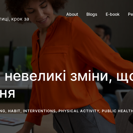
About
Blogs
E-book
Ре
иці, крок за
 невеликі зміни, 
ня
ING
,
HABIT
,
INTERVENTIONS
,
PHYSICAL ACTIVITY
,
PUBLIC HEALT