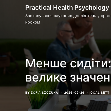
Skip
Practical Health Psychology
to
Застосування наукових досліджень у практ
content
кроком
Менше сидіти:
велике значен
BY
ZOFIA SZCZUKA
2026-02-26
GOAL SETT