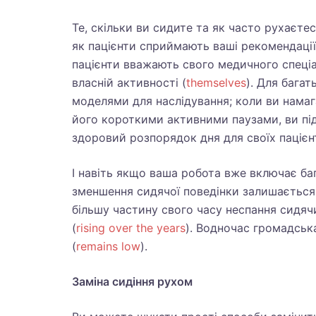
Те, скільки ви сидите та як часто рухаєтес
як пацієнти сприймають ваші рекомендаці
пацієнти вважають свого медичного спеціа
власній активності (
themselves
). Для бага
моделями для наслідування; коли ви нама
його короткими активними паузами, ви пі
здоровий розпорядок дня для своїх пацієнт
І навіть якщо ваша робота вже включає баг
зменшення сидячої поведінки залишається
більшу частину свого часу неспання сидяч
(
rising over the years
). Водночас громадськ
(
remains low
).
Заміна сидіння рухом