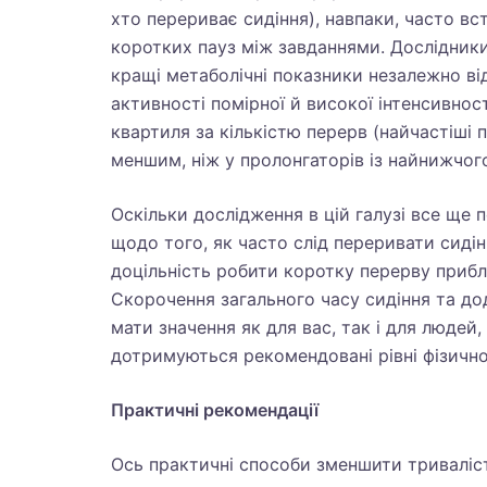
хто перериває сидіння), навпаки, часто вс
коротких пауз між завданнями. Дослідники
кращі метаболічні показники незалежно від
активності помірної й високої інтенсивнос
квартиля за кількістю перерв (найчастіші 
меншим, ніж у пролонгаторів із найнижчог
Оскільки дослідження в цій галузі все ще 
щодо того, як часто слід переривати сидінн
доцільність робити коротку перерву прибл
Скорочення загального часу сидіння та д
мати значення як для вас, так і для людей,
дотримуються рекомендовані рівні фізично
Практичні рекомендації
Ось практичні способи зменшити триваліст