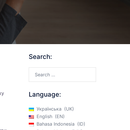
Search:
Search…
ку
Language:
Українська
UK
English
EN
Bahasa Indonesia
ID