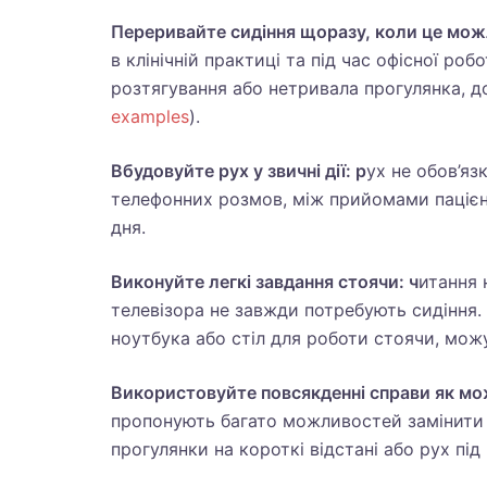
Переривайте сидіння щоразу, коли це мож
в клінічній практиці та під час офісної ро
розтягування або нетривала прогулянка, до
examples
).
Вбудовуйте рух у звичні дії: р
ух не обов’яз
телефонних розмов, між прийомами пацієн
дня.
Виконуйте легкі завдання стоячи: ч
итання 
телевізора не завжди потребують сидіння. 
ноутбука або стіл для роботи стоячи, мо
Використовуйте повсякденні справи як мож
пропонують багато можливостей замінити 
прогулянки на короткі відстані або рух під