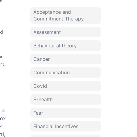
ь
Acceptance and
Commitment Therapy
кі
Assessment
Behavioural theory
ь
Cancer
rt
,
Communication
Covid
E-health
нні
Fear
вох
х
Financial Incentives
ті,