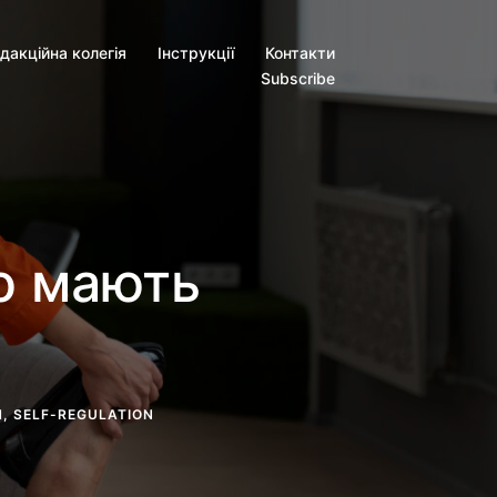
дакційна колегія
Інструкції
Контакти
Subscribe
що мають
H
,
SELF-REGULATION