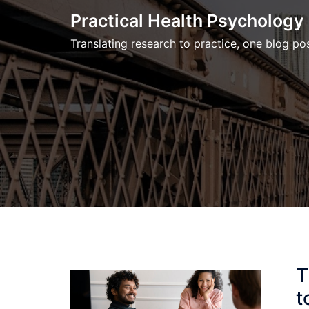
Skip
Practical Health Psychology
to
Translating research to practice, one blog pos
content
T
t