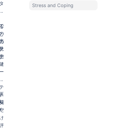
タ
Stress and Coping
な
で
る
の
と
患
の
見
ア
患
デ
健
ー
に
テ
医
が
知
反
や
た
、
け
評