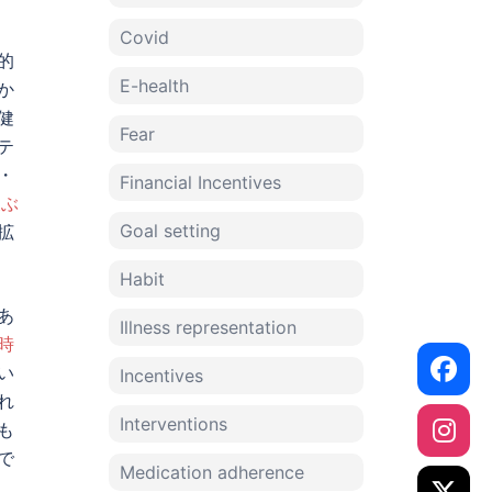
Covid
的
E-health
か
健
Fear
テ
・
Financial Incentives
及ぶ
Goal setting
拡
Habit
あ
Illness representation
時
い
Incentives
れ
Interventions
も
で
Medication adherence
、