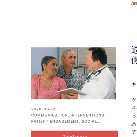
(m
a
36
mu
di
ad
キ
サ
を
2026-06-05
っ
COMMUNICATION
,
INTERVENTIONS
,
PATIENT ENGAGEMENT
,
SOCIAL
あ
SUPPORT
す
Read more