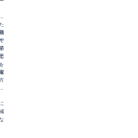
ー
思
た
強
根
や
て
組
子
思
て
、
を
家
深
方
チ
に
減
な