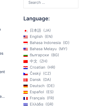
Language:
n
日本語
JA
English
EN
Bahasa Indonesia
ID
Bahasa Melayu
MY
es
български
BG
中文
ZH
Croatian
HR
ent
Český
CZ
Dansk
DA
Deutsch
DE
Español
ES
ent
Français
FR
Ελλάδα
GR