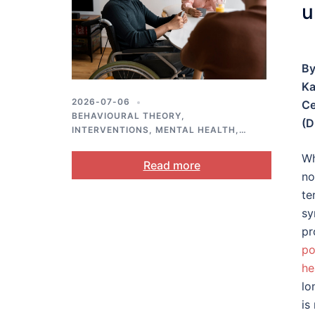
u
b
By
Ka
2026-07-06
Ce
BEHAVIOURAL THEORY
,
(D
INTERVENTIONS
,
MENTAL HEALTH
,
SELF-REGULATION
,
STRESS AND
Wh
COPING
Read more
no
te
sy
pr
po
he
lo
is