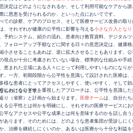
思決定はどのようになされるか、そして利用可能なケアから誰
際に恩恵を受けられるのか、といった点においてです。
べての診察、ケアのプロセス、そして医療サービス改善の取り
は、それぞれが健康の公平性に影響を与える
小さな介入となり
。予約システム、紹介の流れ、患者向け教育資料、デジタルツ
、フォローアップ手順などに関する日々の意思決定は、健康格
縮小させることもあれば、逆に拡大させることもあります。公
の視点が十分に考慮されていない場合、標準的な仕組みや手続
、恵まれた立場にある人々にとって利用しやすいものになりが
す。一方、初期段階から公平性を意識して設計された医療は、
多様な患者にとってアクセスしやすく、使いやすく、そして効
療における公平性を重視したアプローチは、公平性を意識した
なものになります。
返り（省察）と計画から始まります。
医療チーム
は、自分たち
える公平性とは何かを明確にし、それぞれの医療サービスにお
公平なアクセスや公平な成果とは何を意味するのかを話し合う
があります。そのためには、どのような患者集団が受診しにく
か、治療を継続しにくいのか、あるいは医療から十分な利益を