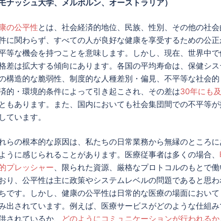
モナッシュ大学、メルボルン、オーストラリア）
康の公平性
とは、社会経済的地位、民族、性別、その他の社会
件に関わらず、すべての人が良好な健康を享受するための公正
平等な機会を持つことを意味します。しかし、現在、世界中で
格差は拡大する傾向にあります。各国の平均寿命は、保健シス
の構造的な脆弱性、制度的な人種差別・偏見、不平等な社会的
済的・環境的条件によって引き起こされ、その差は
30年にも
ともあります。また、国内においても社会集団間での不平等が
しています。
れらの根本的な原因は、私たちの日常業務から無縁のところに
ように感じられることがあります。医療従事者は多くの場合、
的プレッシャー
、限られた資源、厳格なプロトコルのもとで働
おり、公平性は主に政策やシステムレベルの問題であると思わ
ちです。しかし、健康の公平性は日常的な医療の場面において
み出されています。例えば、医療サービスがどのような仕組み
供されているか、
どのようにコミュニケーションが行われるか