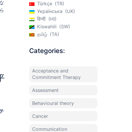
な
Türkçe
TR
ら
Українська
UK
。
हिन्दी
HI
Kiswahili
SW
தமிழ்
TA
Categories:
Acceptance and
平
Commitment Therapy
Assessment
Behavioural theory
テ
Cancer
Communication