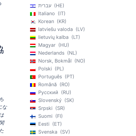
o
עברית
HE
m
Italiano
IT
Korean
KR
latviešu valoda
LV
lietuvių kalba
LT
Magyar
HU
協
Nederlands
NL
Norsk, Bokmål
NO
Polski
PL
Português
PT
Română
RO
Русский
RU
ち
Slovenský
SK
にな
Srpski
SR
は
Suomi
FI
関
Eesti
ET
た
Svenska
SV