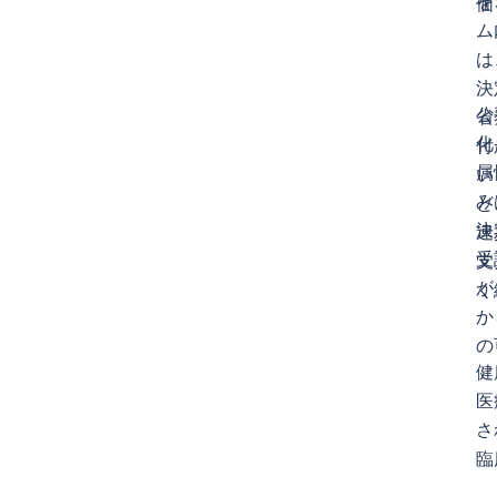
を
価
ム
は
決
公
省
化
付
属
い
み
ど
決
連
受
支
が
く
か
の
健
医
さ
臨