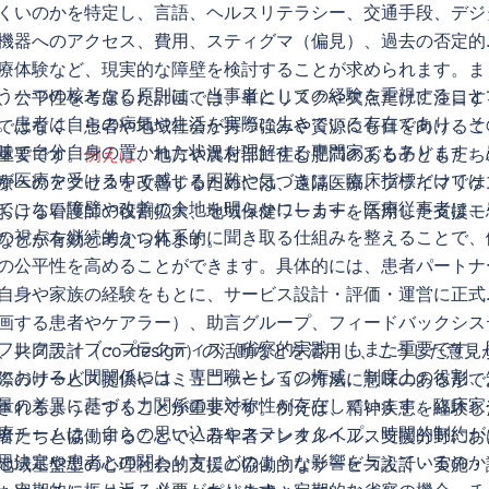
くいのかを特定し、言語、ヘルスリテラシー、交通手段、デジ
機器へのアクセス、費用、スティグマ（偏見）、過去の否定的
療体験など、現実的な障壁を検討することが求められます。ま
う一つの核となる原則は、当事者としての経験を重視すること
、公平性を考慮した計画では、単にリスクや欠点だけに注目す
。患者は自らの病気や生活を実際に生きている存在であり、そ
ではなく、患者や地域社会が持つ強みや資源にも目を向けるこ
味で自分自身の置かれた状況を理解する専門家でもあります。
重要です。
例えば
、地方や農村部に住む肥満のある子どもたち
が医療を受ける中で感じる困難や気づきは、臨床指標だけでは
療へのアクセスを改善するためには、遠隔医療、プライマリケ
てこない障壁や改善の余地を明らかにします。医療従事者は、
おける看護師の役割拡大、地域保健ワーカーを活用した支援モ
の視点を継続的かつ体系的に聞き取る仕組みを整えることで、
などが有効と考えられます。
の公平性を高めることができます。具体的には、患者パートナ
自身や家族の経験をもとに、サービス設計・評価・運営に正式
画する患者やケアラー）、助言グループ、フィードバックシス
フレクティブ・プラクティス（省察的実践）もまた重要です。
、共同設計（co-design）の活動などを活用し、こうした意見
における人間関係には、専門職としての権威、制度上の役割、
際のサービス提供やコミュニケーション方法に意味のある形で
量の差異に基づく力関係の非対称性が存在しています。臨床家
されるようにすることが重要です。例えば、精神疾患を経験し
療チームは、自らの思い込みやステレオタイプ、時間的制約が
者たちと協働することで、若年者メンタルヘルス支援分野にお
思決定や患者との関わり方にどのような影響を与えているのか
地域基盤型の心理社会的支援の協働的なサービス設計・実施・