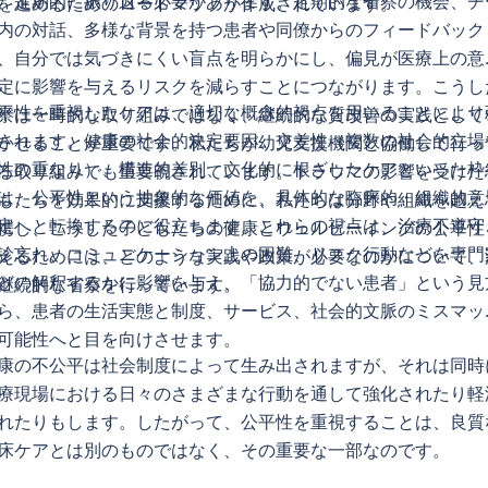
、定期的に振り返る必要があります。定期的な省察の機会、チ
を進めるためのロードマップが作成されています。
内の対話、多様な背景を持つ患者や同僚からのフィードバック
、自分では気づきにくい盲点を明らかにし、偏見が医療上の意
定に影響を与えるリスクを減らすことにつながります。こうし
平性を重視したケアは、適切な概念的視点を用いることにより
察は一時的な取り組みではなく、継続的な質改善の実践として
されます。健康の社会的決定要因、交差性（複数の社会的立場
かせることが重要です。私たちが幼児支援機関と協働して行っ
性の重なり）、構造的差別、文化的に根ざしたケアといった枠
る取り組みでも重要視されています。トラウマの影響を受けた
は、公平性という抽象的な価値を、具体的な臨床的・組織的意
もたちを効果的に支援するために、私たちは分野や組織を越え
定へと転換するのに役立ちます。これらの視点は、治療不遵守
携し、こうした子どもたちの健康とウェルビーイングの公平性
診忘れ、コミュニケーション上の困難、リスク行動などを専門
えるためには、どのような実践や政策が必要なのかについて、
どの解釈するかに影響を与え、「協力的でない患者」という見
継続的な省察を行っています。
ら、患者の生活実態と制度、サービス、社会的文脈のミスマッ
可能性へと目を向けさせます。
康の不公平は社会制度によって生み出されますが、それは同時
療現場における日々のさまざまな行動を通して強化されたり軽
れたりもします。したがって、公平性を重視することは、良質
床ケアとは別のものではなく、その重要な一部なのです。