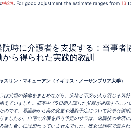
ore…)
nd
62%
. For good adjustment the estimate ranges from
13
t
,3%
. Globally,
more than 1 billion people live with long-ter
ltimorbidity
. If up to two-thirds experience adjustment
fficulties, there is an urgent need to improve support for
justment to long-term conditions.
退院時に介護者を支援する：当事者
働から得られた実践的教訓
ャスリン・マキューアン（イギリス・ノーサンブリア大学）
ラは父親の荷物をまとめながら、安堵と不安が入り混じる気持
抱えていました。脳卒中で5日間入院した父親が退院すること
たのです。看護師から薬の変更や通院予定について簡単な説明
りましたが、自宅で介護を担う予定のサラは、退院後の生活に
る話し合いには加わっていませんでした。彼女は病院で渡され