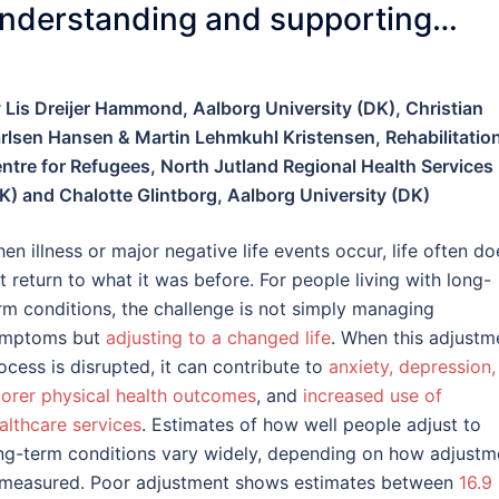
nderstanding and supporting
iopsychosocial adjustment
 Lis Dreijer Hammond, Aalborg University (DK), Christian
rlsen Hansen & Martin Lehmkuhl Kristensen, Rehabilitatio
ntre for Refugees, North Jutland Regional Health Services
K) and Chalotte Glintborg, Aalborg University (DK)
en illness or major negative life events occur, life often do
t return to what it was before. For people living with long-
rm conditions, the challenge is not simply managing
mptoms but
adjusting to a changed life
. When this adjustm
ocess is disrupted, it can contribute to
anxiety, depression,
orer physical health outcomes
, and
increased use of
althcare services
. Estimates of how well people adjust to
ng-term conditions vary widely, depending on how adjustm
 measured. Poor adjustment shows estimates between
16.9