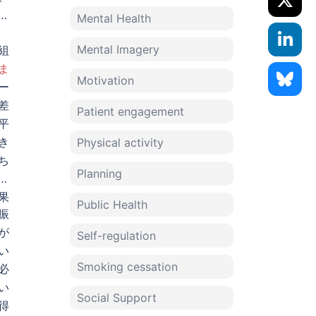
が
Mental Health
Mental Imagery
組
ま
Motivation
ー
差
Patient engagement
平
き
Physical activity
ち
Planning
よ
果
Public Health
振
が
Self-regulation
い
Smoking cessation
必
い
Social Support
得