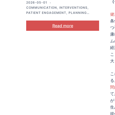
（
2026-05-01
COMMUNICATION
,
INTERVENTIONS
,
PATIENT ENGAGEMENT
,
PLANNING
,
健
PUBLIC HEALTH
条
Read more
つ
康
ム
経
こ
大
こ
る
間
て
が
生
提