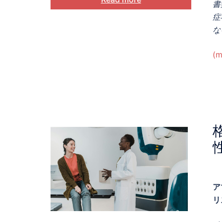
書
症
な
(m
ア
リ