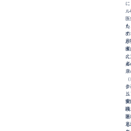
に
ル
医
も
た
す
の
意
が
者
医
え
に
者
ル
康
（
参
リ
ム
療
実
識
映
医
若
意
る