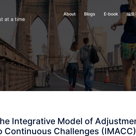
About
Blogs
E-book
編集
t at a time
he Integrative Model of Adjustme
o Continuous Challenges (IMACC)