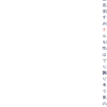
意
実
す
み
す
ル
を
性
は
で
り
医
的
り
考
て
要
の