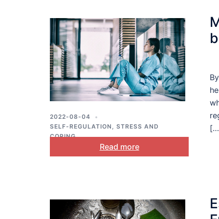
​
b
By
he
wh
re
2022-08-04
SELF-REGULATION
,
STRESS AND
[…
COPING
Read more
E