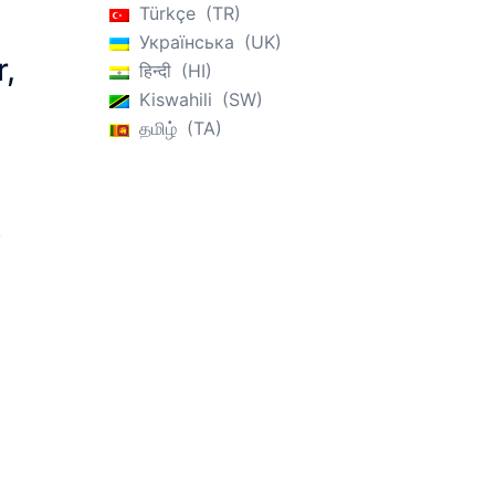
Türkçe
TR
Українська
UK
r,
हिन्दी
HI
Kiswahili
SW
தமிழ்
TA
,