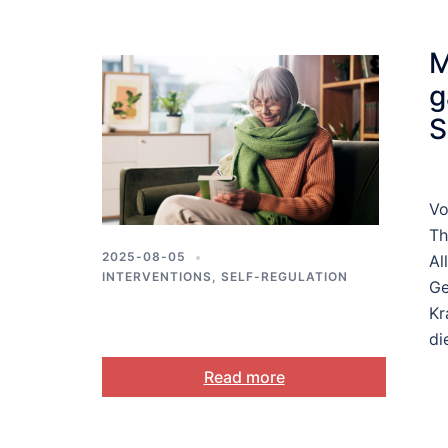
M
g
S
L
Vo
Th
2025-08-05
Al
INTERVENTIONS
,
SELF-REGULATION
Ge
Kr
di
Read more