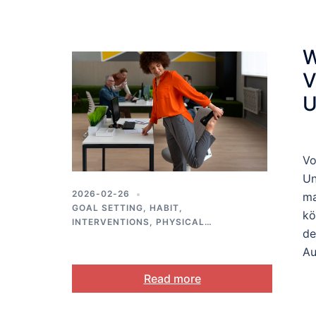
W
V
U
Vo
Un
2026-02-26
ma
GOAL SETTING
,
HABIT
,
kö
INTERVENTIONS
,
PHYSICAL
de
ACTIVITY
,
PUBLIC HEALTH
,
SELF-
REGULATION
Au
Read more