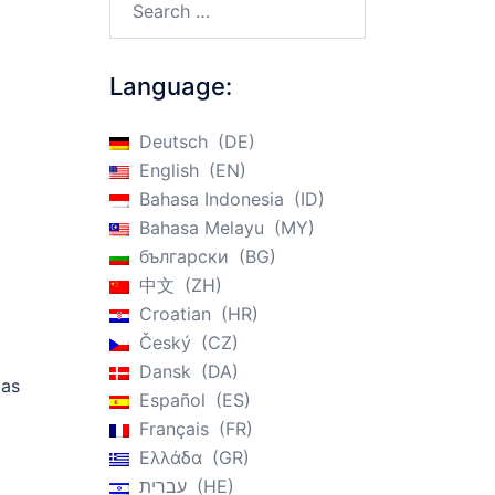
Language:
Deutsch
DE
English
EN
Bahasa Indonesia
ID
Bahasa Melayu
MY
български
BG
中文
ZH
Croatian
HR
Český
CZ
Dansk
DA
das
Español
ES
Français
FR
Ελλάδα
GR
עברית
HE