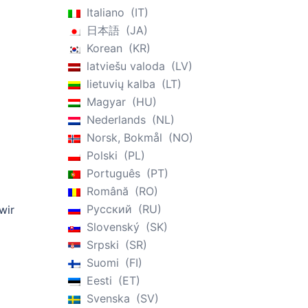
Italiano
IT
日本語
JA
Korean
KR
latviešu valoda
LV
lietuvių kalba
LT
Magyar
HU
Nederlands
NL
Norsk, Bokmål
NO
Polski
PL
Português
PT
Română
RO
Русский
RU
wir
Slovenský
SK
Srpski
SR
Suomi
FI
Eesti
ET
Svenska
SV