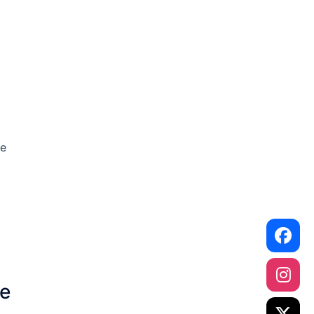
le
ie