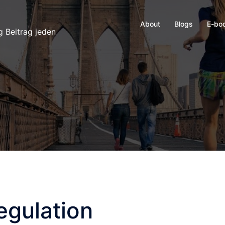
About
Blogs
E-bo
g Beitrag jeden
egulation