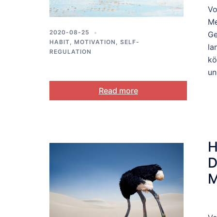
Vo
Me
2020-08-25
Ge
HABIT
,
MOTIVATION
,
SELF-
la
REGULATION
kö
un
Read more
H
D
M
i