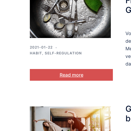
F
G
G
M
Vo
L
de
2021-01-22
Me
HABIT
,
SELF-REGULATION
ve
da
Read more
G
b