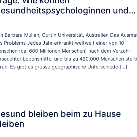
rage: Wie können
esundheitspsychologinnen und
esundheitspsychologen den
enschen in Bezug auf
n Barbara Mullan, Curtin Universität, Australien Das Ausma
ebensmittelsicherheit helfen?
s Problems Jedes Jahr erkrankt weltweit einer von 10
nschen (ca. 600 Millionen Menschen) nach dem Verzehr
rseuchter Lebensmittel und bis zu 420.000 Menschen ster
ran. Es gibt es grosse geographische Unterschiede […]
esund bleiben beim zu Hause
leiben