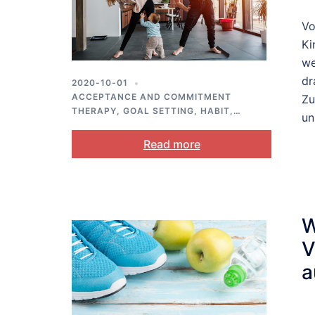
Vo
Ki
we
dr
2020-10-01
ACCEPTANCE AND COMMITMENT
Zu
THERAPY
,
GOAL SETTING
,
HABIT
,
un
MENTAL HEALTH
,
PLANNING
,
SELF-
REGULATION
,
STRESS AND COPING
Read more
W
V
a