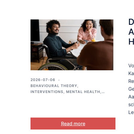
D
A
H
u
b
Vo
Ka
2026-07-06
Re
BEHAVIOURAL THEORY
,
Ge
INTERVENTIONS
,
MENTAL HEALTH
,
Aa
SELF-REGULATION
,
STRESS AND
COPING
sc
Le
Read more