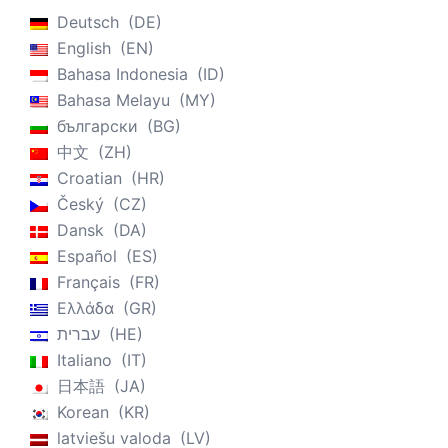
Deutsch
DE
English
EN
Bahasa Indonesia
ID
Bahasa Melayu
MY
български
BG
中文
ZH
Croatian
HR
Český
CZ
Dansk
DA
Español
ES
Français
FR
Ελλάδα
GR
עברית
HE
Italiano
IT
日本語
JA
Korean
KR
latviešu valoda
LV