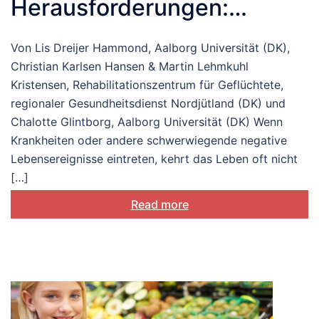
Herausforderungen:
Verständnis und Förderung
Von Lis Dreijer Hammond, Aalborg Universität (DK),
der biopsychosozialen
Christian Karlsen Hansen & Martin Lehmkuhl
Anpassung
Kristensen, Rehabilitationszentrum für Geflüchtete,
regionaler Gesundheitsdienst Nordjütland (DK) und
Chalotte Glintborg, Aalborg Universität (DK) Wenn
Krankheiten oder andere schwerwiegende negative
Lebensereignisse eintreten, kehrt das Leben oft nicht
[…]
Read more