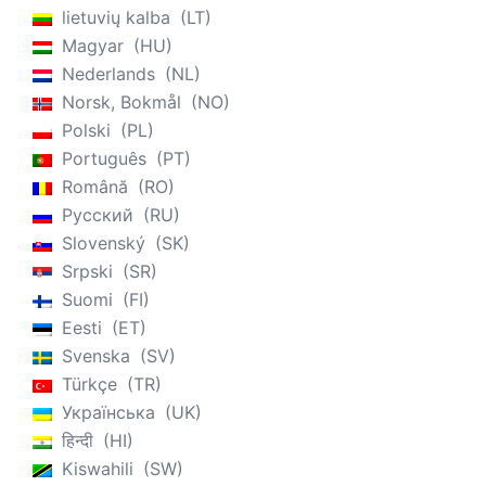
lietuvių kalba
LT
Magyar
HU
Nederlands
NL
Norsk, Bokmål
NO
Polski
PL
Português
PT
Română
RO
Русский
RU
Slovenský
SK
Srpski
SR
Suomi
FI
Eesti
ET
Svenska
SV
Türkçe
TR
Українська
UK
हिन्दी
HI
Kiswahili
SW