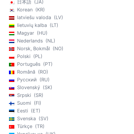
日本語
JA
Korean
KR
latviešu valoda
LV
lietuvių kalba
LT
Magyar
HU
Nederlands
NL
Norsk, Bokmål
NO
Polski
PL
Português
PT
Română
RO
Русский
RU
Slovenský
SK
Srpski
SR
Suomi
FI
Eesti
ET
Svenska
SV
Türkçe
TR