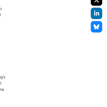
o
0
g’s
l
ana