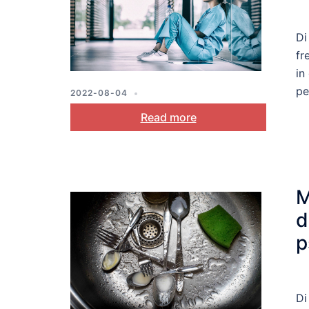
Di
fr
in
pe
2022-08-04
SELF-REGULATION
,
STRESS AND
Read more
COPING
M
d
p
a
s
Di