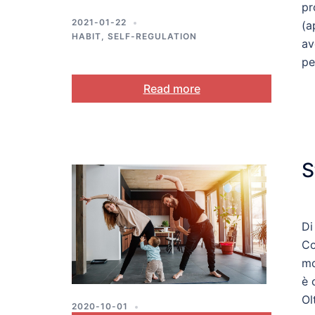
pr
2021-01-22
(a
HABIT
,
SELF-REGULATION
av
pe
Read more
S
Di
Co
mo
è 
Ol
2020-10-01