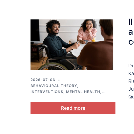
I
a
c
l
Di
Ka
2026-07-06
Ri
BEHAVIOURAL THEORY
,
Ju
INTERVENTIONS
,
MENTAL HEALTH
,
Qu
SELF-REGULATION
,
STRESS AND
COPING
Read more