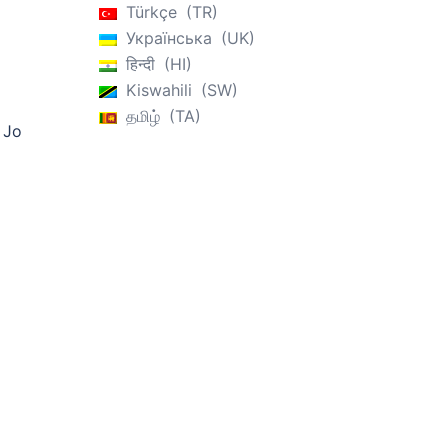
Türkçe
TR
Українська
UK
हिन्दी
HI
Kiswahili
SW
தமிழ்
TA
 Jo