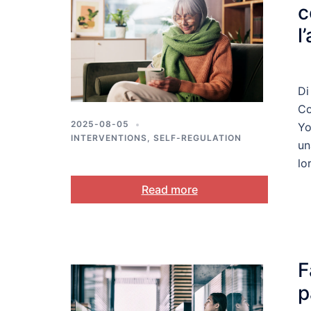
c
l
c
Di
Co
2025-08-05
Yo
INTERVENTIONS
,
SELF-REGULATION
un
lo
Read more
F
p