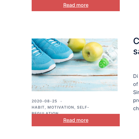
ACCEPTANCE AND COMMITMENT
Read more
THERAPY
,
GOAL SETTING
,
HABIT
,
MENTAL HEALTH
,
PLANNING
,
SELF-
REGULATION
,
STRESS AND COPING
C
s
Di
of
Si
pr
2020-08-25
HABIT
,
MOTIVATION
,
SELF-
ch
REGULATION
Read more