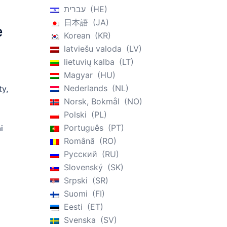
עברית
HE
日本語
JA
e
Korean
KR
latviešu valoda
LV
lietuvių kalba
LT
Magyar
HU
Nederlands
NL
ty,
Norsk, Bokmål
NO
Polski
PL
Português
PT
i
Română
RO
Русский
RU
Slovenský
SK
Srpski
SR
Suomi
FI
Eesti
ET
Svenska
SV