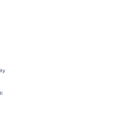
ity
i
ti