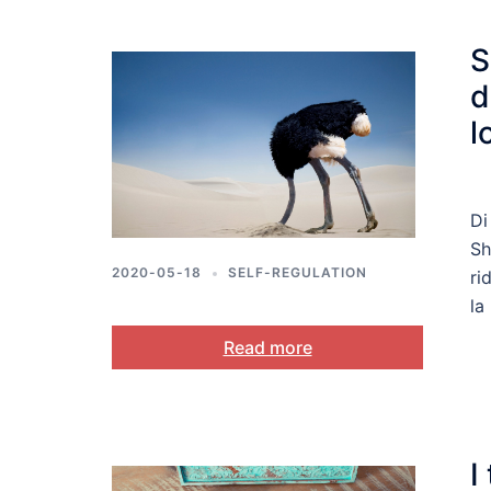
S
d
l
Di
Sh
2020-05-18
SELF-REGULATION
ri
la
Read more
I