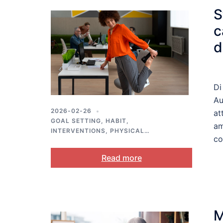
S
c
d
Di
Au
2026-02-26
at
GOAL SETTING
,
HABIT
,
am
INTERVENTIONS
,
PHYSICAL
co
ACTIVITY
,
PUBLIC HEALTH
,
SELF-
REGULATION
Read more
M