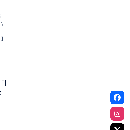
è
”,
…]
il
a