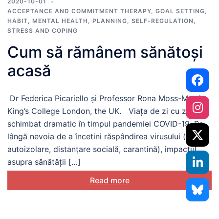
2020-10-01
ACCEPTANCE AND COMMITMENT THERAPY
,
GOAL SETTING
,
HABIT
,
MENTAL HEALTH
,
PLANNING
,
SELF-REGULATION
,
STRESS AND COPING
Cum să rămânem sănătoși
acasă
Dr Federica Picariello și Professor Rona Moss-Morris,
King’s College London, the UK. Viața de zi cu zi s/a
schimbat dramatic în timpul pandemiei COVID-19. Pe
lângă nevoia de a încetini răspândirea virusului (prin
autoizolare, distanțare socială, carantină), impactul
asupra sănătății […]
Read more