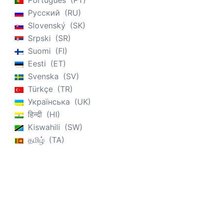
Português
PT
Русский
RU
Slovenský
SK
Srpski
SR
Suomi
FI
Eesti
ET
Svenska
SV
Türkçe
TR
Українська
UK
हिन्दी
HI
Kiswahili
SW
தமிழ்
TA