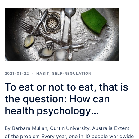
2021-01-22
HABIT
,
SELF-REGULATION
To eat or not to eat, that is
the question: How can
health psychology
practitioners help people
By Barbara Mullan, Curtin University, Australia Extent
manage food safety?
of the problem Every year, one in 10 people worldwide