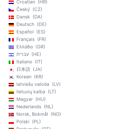
Croatian
HR
Český
CZ
Dansk
DA
Deutsch
DE
Español
ES
Français
FR
Ελλάδα
GR
עברית
HE
Italiano
IT
日本語
JA
Korean
KR
latviešu valoda
LV
lietuvių kalba
LT
Magyar
HU
Nederlands
NL
Norsk, Bokmål
NO
Polski
PL