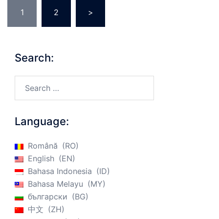
Posts
1
2
>
pagination
Search:
Search…
Language:
Română
RO
English
EN
Bahasa Indonesia
ID
Bahasa Melayu
MY
български
BG
中文
ZH