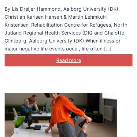
understanding and
By Lis Dreijer Hammond, Aalborg University (DK),
supporting
Christian Karlsen Hansen & Martin Lehmkuhl
biopsychosocial
Kristensen, Rehabilitation Centre for Refugees, North
Jutland Regional Health Services (DK) and Chalotte
adjustment
Glintborg, Aalborg University (DK) When illness or
major negative life events occur, life often […]
Read more