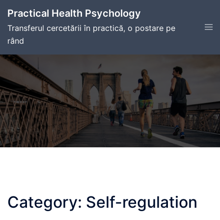
Skip
Practical Health Psychology
to
Tog
Transferul cercetării în practică, o postare pe
content
men
rând
Category:
Self-regulation