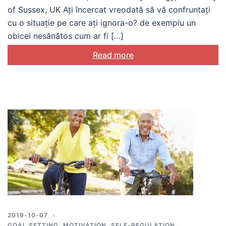
of Sussex, UK Ați încercat vreodată să vă confruntați
cu o situație pe care ați ignora-o? de exemplu un
obicei nesănătos cum ar fi […]
Read more
2019-10-07
GOAL SETTING
,
MOTIVATION
,
SELF-REGULATION