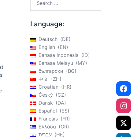
Language:
Deutsch
DE
English
EN
Bahasa Indonesia
ID
Bahasa Melayu
MY
st
български
BG
s
中文
ZH
Croatian
HR
r
Český
CZ
Dansk
DA
Español
ES
Français
FR
Ελλάδα
GR
עברית
HE