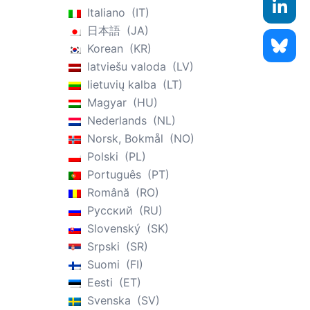
Italiano
IT
日本語
JA
Korean
KR
latviešu valoda
LV
lietuvių kalba
LT
Magyar
HU
Nederlands
NL
Norsk, Bokmål
NO
Polski
PL
Português
PT
Română
RO
Русский
RU
Slovenský
SK
Srpski
SR
Suomi
FI
Eesti
ET
Svenska
SV