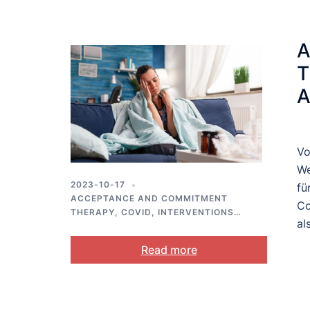
A
T
A
Vo
We
2023-10-17
fü
ACCEPTANCE AND COMMITMENT
Co
THERAPY
,
COVID
,
INTERVENTIONS
,
al
MENTAL HEALTH
,
PUBLIC HEALTH
Read more