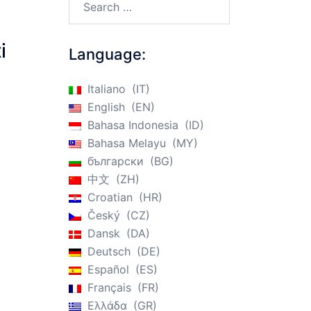
i
Language:
Italiano
IT
English
EN
Bahasa Indonesia
ID
Bahasa Melayu
MY
български
BG
中文
ZH
Croatian
HR
Český
CZ
Dansk
DA
Deutsch
DE
Español
ES
Français
FR
Ελλάδα
GR