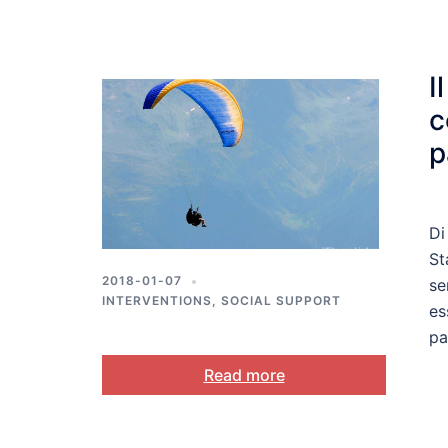
I
c
p
s
e
Di
St
2018-01-07
se
INTERVENTIONS
,
SOCIAL SUPPORT
es
pa
Read more