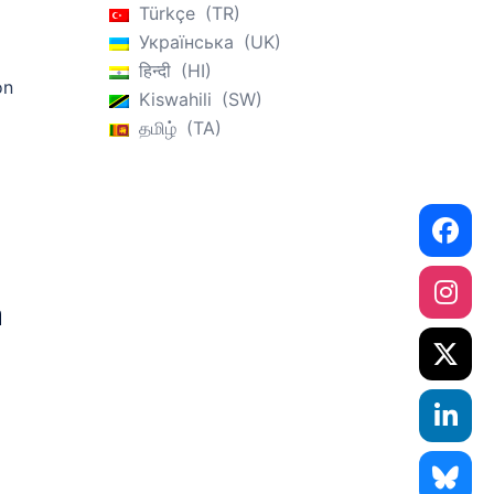
Türkçe
TR
Українська
UK
हिन्दी
HI
on
Kiswahili
SW
தமிழ்
TA
a