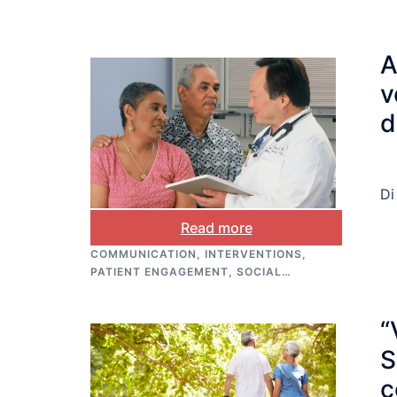
A
v
d
Di
Read more
2026-06-05
COMMUNICATION
,
INTERVENTIONS
,
PATIENT ENGAGEMENT
,
SOCIAL
SUPPORT
“
S
c