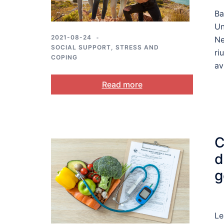
Ba
Un
2021-08-24
Ne
SOCIAL SUPPORT
,
STRESS AND
ri
COPING
av
Read more
C
d
g
Le