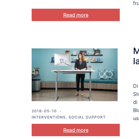
fr
Read more
M
l
Di
St
di
Bl
2018-05-10
INTERVENTIONS
,
SOCIAL SUPPORT
us
Read more