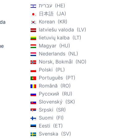
עברית
HE
日本語
JA
Korean
KR
ada
latviešu valoda
LV
lietuvių kalba
LT
Magyar
HU
he
Nederlands
NL
Norsk, Bokmål
NO
Polski
PL
Português
PT
Română
RO
Русский
RU
Slovenský
SK
Srpski
SR
Suomi
FI
Eesti
ET
Svenska
SV