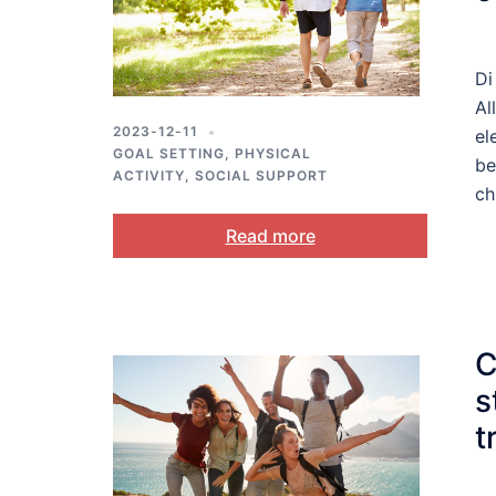
c
Di
Al
2023-12-11
el
GOAL SETTING
,
PHYSICAL
be
ACTIVITY
,
SOCIAL SUPPORT
ch
Read more
C
s
t