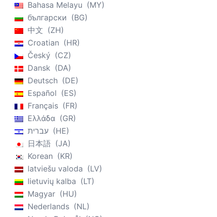
Bahasa Melayu
MY
български
BG
中文
ZH
Croatian
HR
Český
CZ
Dansk
DA
Deutsch
DE
Español
ES
Français
FR
Ελλάδα
GR
עברית
HE
日本語
JA
Korean
KR
latviešu valoda
LV
lietuvių kalba
LT
Magyar
HU
Nederlands
NL