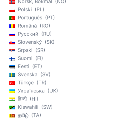
Norsk, Bokmål
NO
Polski
PL
Português
PT
Română
RO
Русский
RU
Slovenský
SK
Srpski
SR
Suomi
FI
Eesti
ET
Svenska
SV
Türkçe
TR
Українська
UK
हिन्दी
HI
Kiswahili
SW
தமிழ்
TA