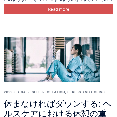
えがきっかけとなり、彼女は後輩の指導を始め、仕事に対
Read more
する能力や同僚とのつながりをより強く感じられるように
なるとともに、日々のルーティンに再び意味を見出すこと
ができるようになったのです。仕事のやり方を少し変えた
だけで彼女の仕事上の幸福感は向上し、しかも病院の運営
と効率に支障はありませんでした。むしろ、彼女の同僚た
ちは、このメンターシップを通じてとてもよくサポートさ
れていると感じ、職場全体の雰囲気も良くなりました。
2022-08-04
SELF-REGULATION
,
STRESS AND COPING
休まなければダウンする: ヘ
ルスケアにおける休憩の重