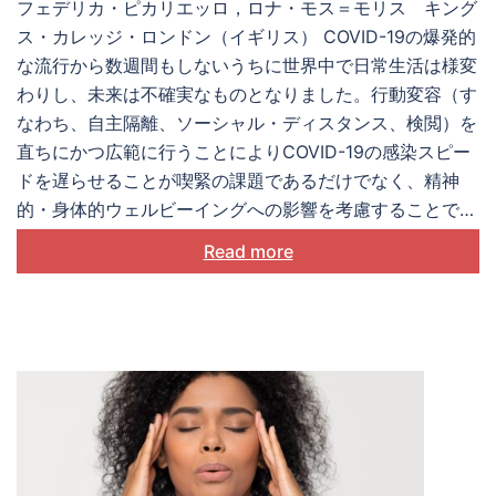
フェデリカ・ピカリエッロ，ロナ・モス＝モリス キング
ス・カレッジ・ロンドン（イギリス） COVID-19の爆発的
な流行から数週間もしないうちに世界中で日常生活は様変
わりし、未来は不確実なものとなりました。行動変容（す
なわち、自主隔離、ソーシャル・ディスタンス、検閲）を
直ちにかつ広範に行うことによりCOVID-19の感染スピー
ドを遅らせることが喫緊の課題であるだけでなく、精神
的・身体的ウェルビーイングへの影響を考慮することで早
期介入を可能にし、長期的な影響を緩和する必要がありま
Read more
す。 迅速なレビューにより、隔離が心理的に悪影響を及
ぼし、しかもその影響は長期にわたることが明らかにされ
ました。隔離期間の長期化、感染への恐怖、感染を疑わせ
るような身体症状へのとらわれ、フラストレーション、退
屈、スティグマ、現実的な問題などが、隔離がもたらす心
理的悪影響の重要な要因として挙げられました。ポジショ
ンペーパーは、パンデミックの影響を正確に評価し、これ
らの影響を軽減するなど、メンタルヘルス研究の優先事項