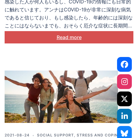
感染した人が何人もいるし、COVID-19の情報にも日常的
に触れています。アンナはCOVID-19が非常に深刻な病気
であると信じており、もし感染したら、年齢的には深刻な
ことにはならないまでも、おそらく厄介な症状に長期間苦
しむことになるだろうと心配しています。だから可能な限
Read more
り在宅で仕事をして、外出の際には必ずマスクをつけ、そ
して追加の予防接種を受けようと思っています。
2021-08-24
SOCIAL SUPPORT
,
STRESS AND COPING