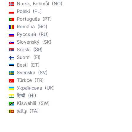
す。そのため、自宅にいながら遠隔で友人や家族と連絡を
Norsk, Bokmål
NO
取り合うこと、家族と一緒の時間を過ごすこと、余暇活動
Polski
PL
を行うことなどが、隔離中の重要な対処法として報告され
Português
PT
ました。 4) 不確実性を管理する 将来どうなるのか、いつ
Română
RO
元の生活に戻れるのかといった不安は誰もが持っていま
Русский
RU
す。ポジティブな感情もネガティブな感情も生活の一部で
Slovenský
SK
す。現在の状況に対して心配、恐れ、不安を抱くことは極
Srpski
SR
めて妥当な反応です。ラス・ハリス博士はアクセプタン
Suomi
FI
ス・コミットメント・セラピー（ACT）の世界的に有名な
Eesti
ET
臨床家であり、現在の不確実性にうまく対処するための戦
Svenska
SV
略としてとても役立つ情報を挙げています。例えば、あな
Türkçe
TR
たが悩んでいる考え（例：「ロックダウンで家族に会えな
Українська
UK
い」）を思い浮かべ、その考えに30秒間集中します。次
हिन्दी
HI
に、この思考を「私は・・・と考えている」というフレー
Kiswahili
SW
ズの中に入れ、これに30秒間集中します。最後に、この
தமிழ்
TA
思考を「私は・・・と考えていることに気付いている」と
いうフレーズの中に入れ、これに30秒間集中します。一