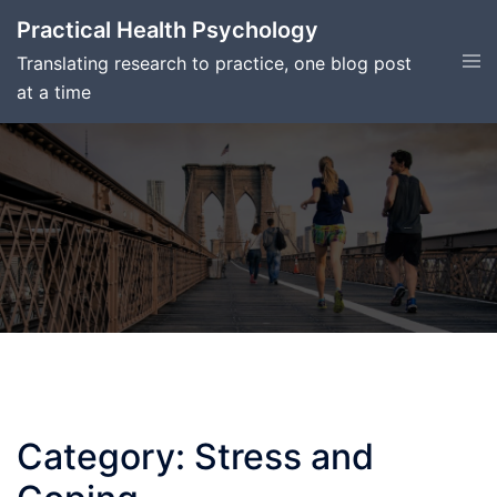
Skip
Practical Health Psychology
to
Tog
Translating research to practice, one blog post
content
men
at a time
Category:
Stress and