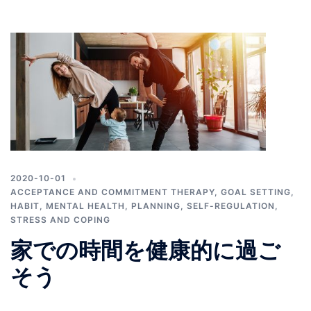
るかのように行動しており、しかもその行動はより自動的
になされています。人間の心は「予測マシン」で、私たち
が感染したり、職を失ったり、批判されたりするリスクを
常に推定しているのです。しかしながら、リスクの推定方
法には個人差が大きく、中には強い不安に襲われてしまう
人もいます
2020-10-01
ACCEPTANCE AND COMMITMENT THERAPY
,
GOAL SETTING
,
HABIT
,
MENTAL HEALTH
,
PLANNING
,
SELF-REGULATION
,
STRESS AND COPING
家での時間を健康的に過ご
そう