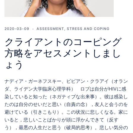
を列挙しています。また、個人がウェルビーイングを維持
するための最適な生活を実現しやすくすることの重要性も
指摘しており、これはCOVID-19対策として必要とされる
推奨行動の後押しにもなることが期待されています。 こ
2020-03-09
ASSESSMENT
,
STRESS AND COPING
の事態を予期して、私たちキングス・カレッジ・ロンドン
の健康心理学部門は市民参加型のイベントを開催し、
クライアントのコーピング
COVID-19パンデミック時に健康心理学の理論とエビデン
方略をアセスメントしまし
スを用いて健康とウェルビーイングを維持する方法を解説
ょう
しました。この記事では、身体的・精神的ウェルビーイン
グ向上のために重要な4つのポイントを紹介します。 1）
家での新しい健康的な日常の確立、2）症状のモニタリン
ナディア・ガーネフスキー、ビビアン・クラアイ（オラン
グの有益なバランス、3）新しいつながり方や余暇活動、
ダ、ライデン大学臨床心理学科） ロブは自分がHIVに感
4）不確実性の管理です。 1) 家での新しい健康的な日常を
染していると知った（ネガティブな出来事）。彼は感染し
確立する COVID-19の流行を阻止するための措置は日常生
たのは自分のせいだと思い（自責の念），友人と会うのを
活を根本から変えました。従来の時間軸や外からのプレッ
避けている（引きこもり）。この状況に悲しくなる。家に
シャーがなくなり、新しい日常に適応し、時間を管理する
いると，悲しいことばかりが頭に浮かんできて（反す
ことが大変になりました。しかしこのような変化は健康的
う），最悪の人生だと思う（破局的思考）。悲しい気分の
な日常を新たに作り出す機会でもあり、パンデミックの中