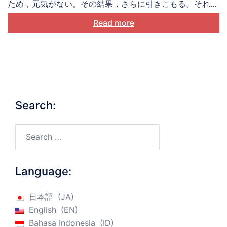
ため，元気がない。その結果，さらに引きこもる。それで
で心身ともに健康を保つための鍵となります。 運動、座
もっと悲しくなる。こうしてロブは負のスパイラルに陥っ
Read more
位行動、睡眠、食事、飲酒に関しては明確な推奨事項が出
ていく。
されています。健康的な食事と運動の促進に効果的な手法
をレビューした最近の研究では、セルフモニタリングと目
標設定など、2つ以上の手法を組み合わせることが重要で
あることが確認されています。目標については、「何を」
「いつまでに」を具体的にすることも重要です。 例え
ば、「お酒を飲まない日を3日作る」という目標よりも
Search:
「月曜日、火曜日、木曜日はお酒を控える」という目標の
方が実行しやすいです。 2）症状モニタリングを適切に行
Search…
う 症状をモニタリングし、咳や発熱が続くようであれば
自主隔離することも、パンデミック対策として用いられて
います。このような状況では、身体感覚を気にして症状が
Language:
ないか身体をスキャンし続けてしまうのはごく自然なこと
です。しかし、約80％の人が1ヶ月に2つ以上の症状を経
日本語
JA
験しており、とくに呼吸器系の症状は極めてありふれた症
English
EN
状です。日々の身体症状は、ストレスに対する身体の逃
Bahasa Indonesia
ID