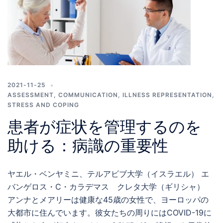
たに、または全くとらないことが報告されています。 休
憩を取らないでいると、トイレに行けないという実際的な
不快感をはじめ、健康的な食事をとる機会がなくなる、意
気消沈や不満感が高まる、ろくに休まずに長時間勤務する
ことによる認知的変化など、さまざまな悪影響が生じま
す。
2021-11-25
ASSESSMENT
,
COMMUNICATION
,
ILLNESS REPRESENTATION
,
STRESS AND COPING
患者が症状を管理するのを
助ける：病識の重要性
ヤエル・ベンヤミニ、テルアビブ大学（イスラエル） エ
バンゲロス・C・カラデマス クレタ大学（ギリシャ）
アンナとメアリーは健康な45歳の女性で、ヨーロッパの
大都市に住んでいます。彼女たちの周りにはCOVID-19に