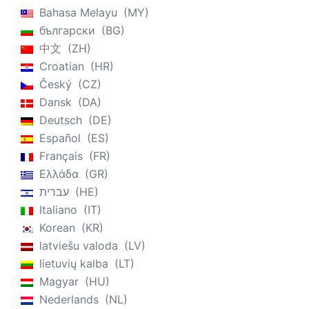
避・闘争反応である可能性があります。そのため、ある程
Bahasa Melayu
MY
度の不安は感染対策の動機付けとなるため有用ですが、不
български
BG
安が強すぎてしまうと身体症状が悪化し、日常生活に支障
中文
ZH
をきたすことがあります。思考や感情に注意し、身体の症
Croatian
HR
状から他の活動に注意をそらすことは、症状のラベル付け
Český
CZ
や再解釈（例えば、息苦しさはストレスのせいかもしれな
Dansk
DA
い）と同様に有効です。また、ストレスによって症状が悪
Deutsch
DE
化している場合は、リラクゼーションのエクササイズが不
Español
ES
安解消に役立つこともあります。ただし実際にCOVID-19
Français
FR
の症状がある場合は自主隔離し、重症化した場合は医師の
Ελλάδα
GR
診察を受けることが重要であるため、ありふれた症状なの
עברית
HE
か治療を要するかを適切に判断することは難しいところで
Italiano
IT
す。 3) 新しいつながり方や余暇活動を実践する ロックダ
Korean
KR
ウンを意味するソーシャル・ディスタンスという言葉は皮
latviešu valoda
LV
肉と言わざるを得ません。物理的な距離を保ちつつ、社会
lietuvių kalba
LT
的なつながりを保つ方法を見つける必要があるからです。
Magyar
HU
社会的孤立や孤独は死亡率や入院率の上昇と関係がありま
Nederlands
NL