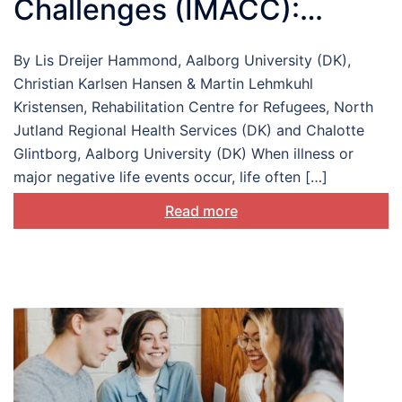
Challenges (IMACC):
understanding and
By Lis Dreijer Hammond, Aalborg University (DK),
supporting
Christian Karlsen Hansen & Martin Lehmkuhl
biopsychosocial
Kristensen, Rehabilitation Centre for Refugees, North
Jutland Regional Health Services (DK) and Chalotte
adjustment
Glintborg, Aalborg University (DK) When illness or
major negative life events occur, life often […]
Read more