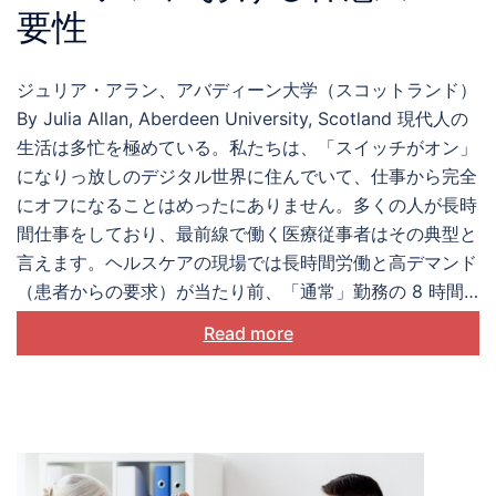
要性￼
ジュリア・アラン、アバディーン大学（スコットランド）
By Julia Allan, Aberdeen University, Scotland 現代人の
生活は多忙を極めている。私たちは、「スイッチがオン」
になりっ放しのデジタル世界に住んでいて、仕事から完全
にオフになることはめったにありません。多くの人が長時
間仕事をしており、最前線で働く医療従事者はその典型と
言えます。ヘルスケアの現場では長時間労働と高デマンド
（患者からの要求）が当たり前、「通常」勤務の 8 時間
を超えて働くことが日常で、そして重い責任が課されてい
Read more
ます。緊急処置を必要とする患者が次々と来れば、たとえ
どれだけ忙しくても，何時間も働き詰めだったとしても、
医療従事者には医療を提供する義務があります。このよう
に需要がひっ迫しているため医療現場では休憩はごくあた
りまえに無視されます。実に 看護師の 10 人に 1 人は十
分な休憩を取らず、3 人に 1 人は勤務中に食事休憩をめっ