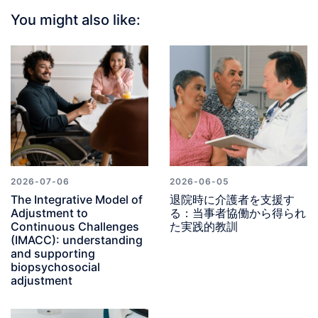
You might also like:
2026-07-06
2026-06-05
The Integrative Model of
退院時に介護者を支援す
Adjustment to
る：当事者協働から得られ
Continuous Challenges
た実践的教訓
(IMACC): understanding
and supporting
biopsychosocial
adjustment