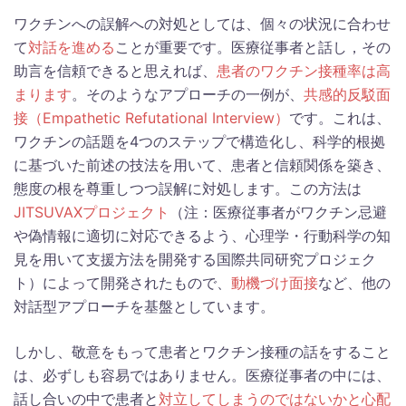
ワクチンへの誤解への対処としては、個々の状況に合わせ
て
対話を進める
ことが重要です。医療従事者と話し，その
助言を信頼できると思えれば、
患者のワクチン接種率は高
まります
。そのようなアプローチの一例が、
共感的反駁面
接（Empathetic Refutational Interview）
です。これは、
ワクチンの話題を4つのステップで構造化し、科学的根拠
に基づいた前述の技法を用いて、患者と信頼関係を築き、
態度の根を尊重しつつ誤解に対処します。この方法は
JITSUVAXプロジェクト
（注：医療従事者がワクチン忌避
や偽情報に適切に対応できるよう、心理学・行動科学の知
見を用いて支援方法を開発する国際共同研究プロジェク
ト）によって開発されたもので、
動機づけ面接
など、他の
対話型アプローチを基盤としています。
しかし、敬意をもって患者とワクチン接種の話をすること
は、必ずしも容易ではありません。医療従事者の中には、
話し合いの中で患者と
対立してしまうのではないかと心配