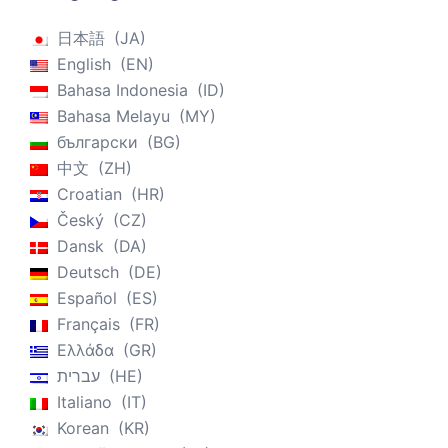
日本語
JA
English
EN
Bahasa Indonesia
ID
Bahasa Melayu
MY
български
BG
中文
ZH
Croatian
HR
Český
CZ
Dansk
DA
Deutsch
DE
Español
ES
Français
FR
Ελλάδα
GR
עברית
HE
Italiano
IT
Korean
KR