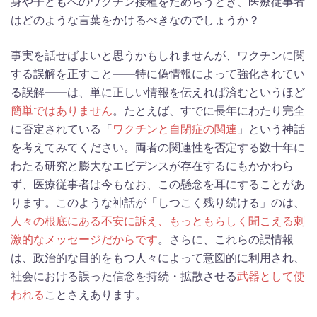
身や子どもへのワクチン接種をためらうとき、医療従事者
はどのような言葉をかけるべきなのでしょうか？
事実を話せばよいと思うかもしれませんが、ワクチンに関
する誤解を正すこと——特に偽情報によって強化されてい
る誤解——は、単に正しい情報を伝えれば済むというほど
簡単ではありません
。たとえば、すでに長年にわたり完全
に否定されている「
ワクチンと自閉症の関連
」という神話
を考えてみてください。両者の関連性を否定する数十年に
わたる研究と膨大なエビデンスが存在するにもかかわら
ず、医療従事者は今もなお、この懸念を耳にすることがあ
ります。このような神話が「しつこく残り続ける」のは、
人々の根底にある不安に訴え、もっともらしく聞こえる刺
激的なメッセージだからです
。さらに、これらの誤情報
は、政治的な目的をもつ人々によって意図的に利用され、
社会における誤った信念を持続・拡散させる
武器として使
われる
ことさえあります。