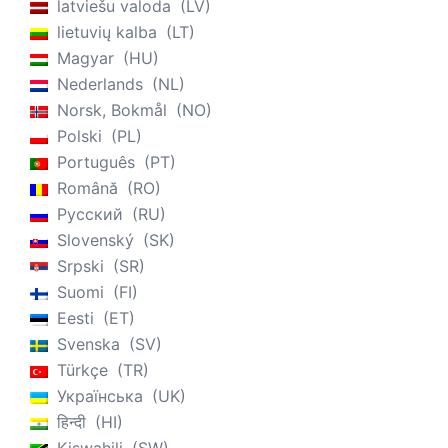
latviešu valoda
LV
lietuvių kalba
LT
Magyar
HU
Nederlands
NL
Norsk, Bokmål
NO
Polski
PL
Português
PT
Română
RO
Русский
RU
Slovenský
SK
Srpski
SR
Suomi
FI
Eesti
ET
Svenska
SV
Türkçe
TR
Українська
UK
हिन्दी
HI