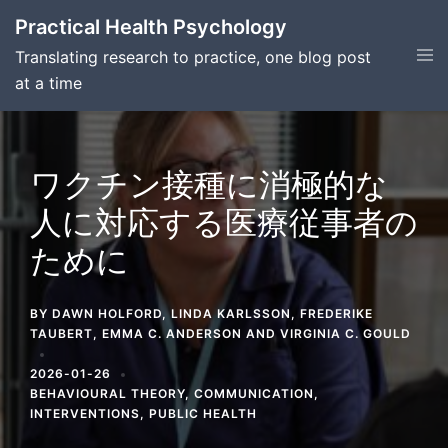
Skip
Practical Health Psychology
to
Tog
Translating research to practice, one blog post
content
men
at a time
ワクチン接種に消極的な
人に対応する医療従事者の
ために
BY
DAWN HOLFORD
,
LINDA KARLSSON
,
FREDERIKE
TAUBERT
,
EMMA C. ANDERSON
AND
VIRGINIA C. GOULD
2026-01-26
BEHAVIOURAL THEORY
,
COMMUNICATION
,
INTERVENTIONS
,
PUBLIC HEALTH