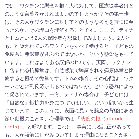
では、ワクチンに懸念を抱く人に対して、医療従事者はど
のような言葉をかければよいのでしょうか？その第一歩
は、その人がワクチンに対してどのような考えを持つに至
ったのか、その理由を理解することです。ここで、ティナ
とトムという2人の保護者を想像してみましょう。2人と
も、推奨されているワクチンをすべて受けると、子どもの
免疫系に悪影響が及ぶのではないか、という懸念をもって
います。これはよくある誤解の1つです。実際、ワクチン
に含まれる抗原量は、自然感染で曝露される病原体量と比
較すると極めて微量です。トムの場合、その心配は「ワク
チンごとに副反応が出るのではないか」という恐れによっ
て促されています。一方、ティナの場合は「子どもには
『自然な』抵抗力を身につけてほしい」という願いから生
じています。このように、表面に見える懸念の背後にある
深い動機のことを、心理学では 「
態度の根（attitude
roots）
」と呼びます。これは、事実による訂正があって
も、人が誤解にしがみついてしまう理由になることがあり