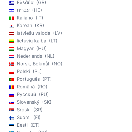
Ελλάδα
GR
עברית
HE
Italiano
IT
Korean
KR
latviešu valoda
LV
lietuvių kalba
LT
Magyar
HU
Nederlands
NL
Norsk, Bokmål
NO
Polski
PL
Português
PT
Română
RO
Русский
RU
Slovenský
SK
Srpski
SR
Suomi
FI
Eesti
ET