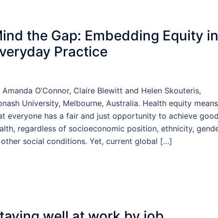
ind the Gap: Embedding Equity i
veryday Practice
 Amanda O’Connor, Claire Blewitt and Helen Skouteris,
nash University, Melbourne, Australia. Health equity means
at everyone has a fair and just opportunity to achieve goo
alth, regardless of socioeconomic position, ethnicity, gende
 other social conditions. Yet, current global […]
taying well at work by job