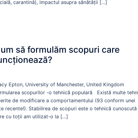
cială, carantină), impactul asupra sănătății […]
um să formulăm scopuri care
uncționează?
acy Epton, University of Manchester, United Kingdom
rmularea scopurilor -o tehnică populară Există multe tehni
ferite de modificare a comportamentului (93 conform unei
ste recente!). Stabilirea de scopuri este o tehnică cunoscută
re cu toții am utilizat-o la […]