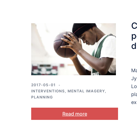
C
p
d
Ma
Jy
2017-05-01
Lo
INTERVENTIONS
,
MENTAL IMAGERY
,
pl
PLANNING
ex
Read more