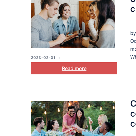
c
by
Oc
mo
Wh
2023-02-01
MOTIVATION
,
PLANNING
,
STRESS
Read more
AND COPING
C
c
c
s