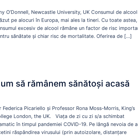
erspectiva medicilor și pacienților
y O’Donnell, Newcastle University, UK Consumul de alcool
ăzut pe alocuri în Europa, mai ales la tineri. Cu toate astea,
nsumul excesiv de alcool rămâne un factor de risc importa
ntru sănătate și chiar risc de mortalitate. Oferirea de […]
um să rămânem sănătoși acasă
 Federica Picariello și Professor Rona Moss-Morris, King’s
llege London, the UK. Viața de zi cu zi s/a schimbat
amatic în timpul pandemiei COVID-19. Pe lângă nevoia de a
cetini răspândirea virusului (prin autoizolare, distanțare