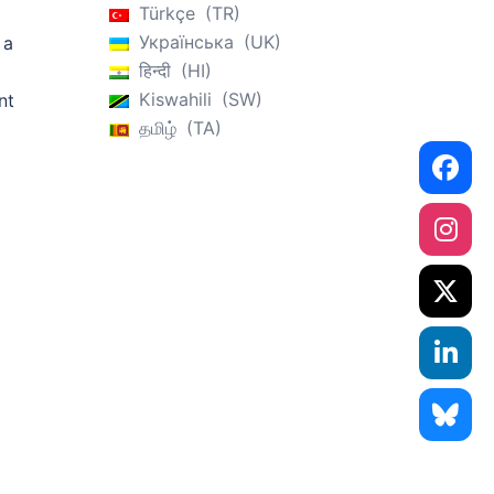
Türkçe
TR
Українська
UK
 a
हिन्दी
HI
Kiswahili
SW
nt
தமிழ்
TA