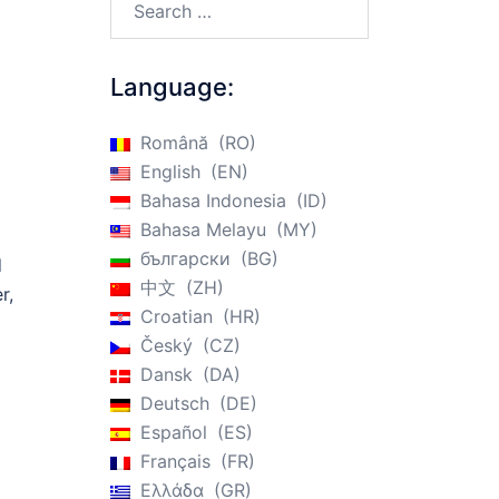
n
Language:
Română
RO
English
EN
Bahasa Indonesia
ID
Bahasa Melayu
MY
български
BG
d
中文
ZH
r,
Croatian
HR
Český
CZ
Dansk
DA
Deutsch
DE
Español
ES
Français
FR
Ελλάδα
GR