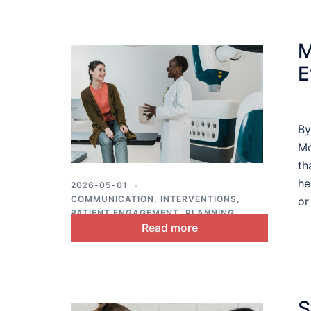
M
E
By
Mo
th
he
2026-05-01
COMMUNICATION
,
INTERVENTIONS
,
or
PATIENT ENGAGEMENT
,
PLANNING
,
Read more
PUBLIC HEALTH
S