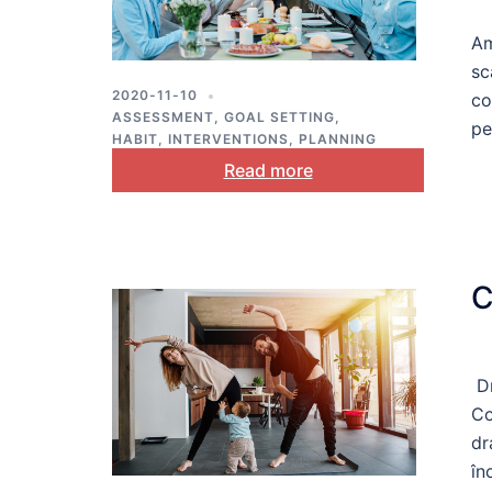
p
Am
sc
2020-11-10
co
ASSESSMENT
,
GOAL SETTING
,
pe
HABIT
,
INTERVENTIONS
,
PLANNING
Read more
C
Dr
Co
dr
în