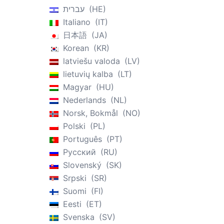
עברית
HE
Italiano
IT
日本語
JA
Korean
KR
latviešu valoda
LV
lietuvių kalba
LT
Magyar
HU
Nederlands
NL
Norsk, Bokmål
NO
Polski
PL
Português
PT
Русский
RU
Slovenský
SK
Srpski
SR
Suomi
FI
Eesti
ET
Svenska
SV