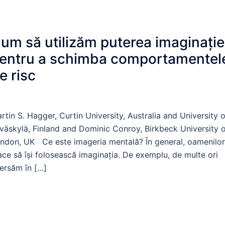
um să utilizăm puterea imaginaţie
entru a schimba comportamentel
e risc
rtin S. Hagger, Curtin University, Australia and University o
väskylä, Finland and Dominic Conroy, Birkbeck University 
ndon, UK Ce este imageria mentală? Ȋn general, oamenilor
ace să ȋşi folosească imaginaţia. De exemplu, de multe ori
ersăm ȋn […]