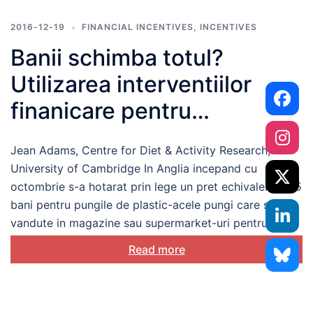
2016-12-19
FINANCIAL INCENTIVES
,
INCENTIVES
Banii schimba totul?
Utilizarea interventiilor
finanicare pentru
modificarea
Jean Adams, Centre for Diet & Activity Research,
comportamentelor de
University of Cambridge In Anglia incepand cu
sanatate
octombrie s-a hotarat prin lege un pret echivalent cu 5
bani pentru pungile de plastic-acele pungi care sunt
vandute in magazine sau supermarket-uri pentru a […]
Read more