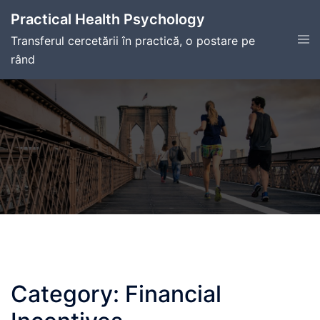
Skip
Practical Health Psychology
to
Tog
Transferul cercetării în practică, o postare pe
content
men
rând
Category:
Financial