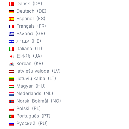
Dansk
DA
Deutsch
DE
Español
ES
Français
FR
Ελλάδα
GR
עברית
HE
Italiano
IT
日本語
JA
Korean
KR
latviešu valoda
LV
lietuvių kalba
LT
Magyar
HU
Nederlands
NL
Norsk, Bokmål
NO
Polski
PL
Português
PT
Русский
RU