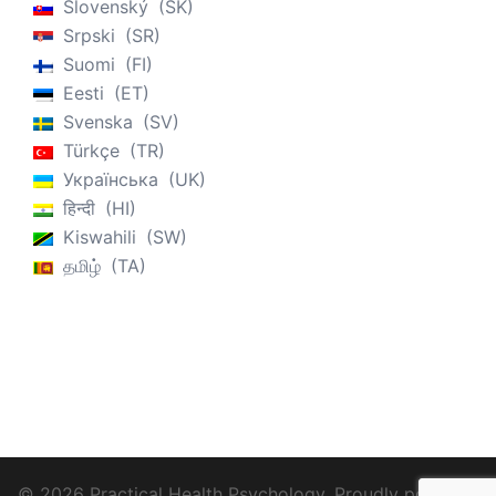
Slovenský
SK
Srpski
SR
Suomi
FI
Eesti
ET
Svenska
SV
Türkçe
TR
Українська
UK
हिन्दी
HI
Kiswahili
SW
தமிழ்
TA
© 2026 Practical Health Psychology. Proudly powered