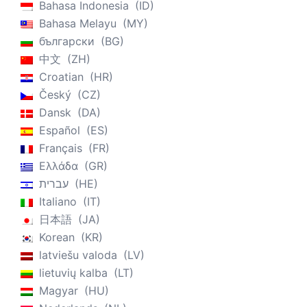
Bahasa Indonesia
ID
Bahasa Melayu
MY
български
BG
中文
ZH
Croatian
HR
Český
CZ
Dansk
DA
Español
ES
Français
FR
Ελλάδα
GR
עברית
HE
Italiano
IT
日本語
JA
Korean
KR
latviešu valoda
LV
lietuvių kalba
LT
Magyar
HU