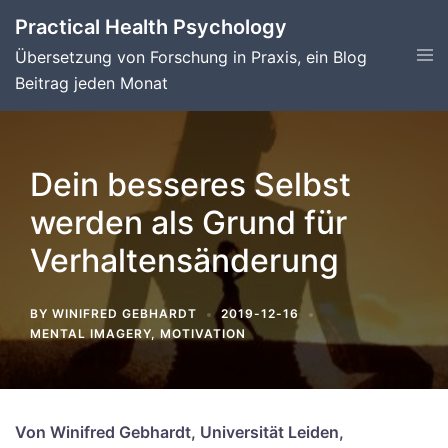
Skip
Practical Health Psychology
to
Tog
Übersetzung von Forschung in Praxis, ein Blog
content
men
Beitrag jeden Monat
Dein besseres Selbst
werden als Grund für
Verhaltensänderung
BY
WINIFRED GEBHARDT
2019-12-16
MENTAL IMAGERY
,
MOTIVATION
Von Winifred Gebhardt, Universität Leiden,