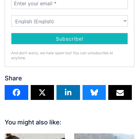
And don’t worry, we hate spam too! You can unsubscribe at
anytime.
Share
You might also like: