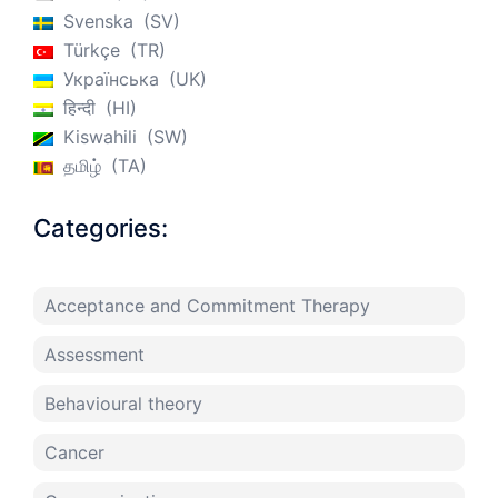
Svenska
SV
Türkçe
TR
Українська
UK
हिन्दी
HI
Kiswahili
SW
தமிழ்
TA
Categories:
Acceptance and Commitment Therapy
Assessment
Behavioural theory
Cancer