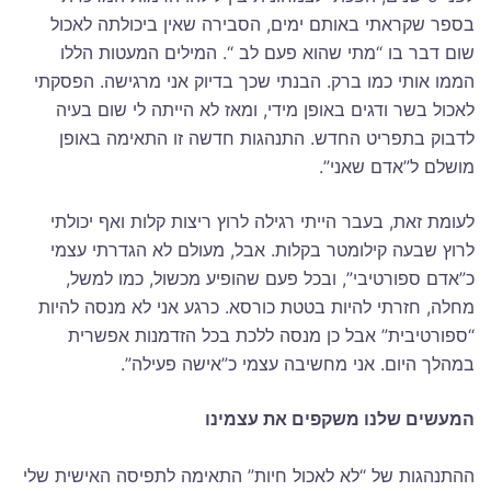
בספר שקראתי באותם ימים, הסבירה שאין ביכולתה לאכול
שום דבר בו “מתי שהוא פעם לב “. המילים המעטות הללו
הממו אותי כמו ברק. הבנתי שכך בדיוק אני מרגישה. הפסקתי
לאכול בשר ודגים באופן מידי, ומאז לא הייתה לי שום בעיה
לדבוק בתפריט החדש. התנהגות חדשה זו התאימה באופן
מושלם ל”אדם שאני”.
לעומת זאת, בעבר הייתי רגילה לרוץ ריצות קלות ואף יכולתי
לרוץ שבעה קילומטר בקלות. אבל, מעולם לא הגדרתי עצמי
כ”אדם ספורטיבי”, ובכל פעם שהופיע מכשול, כמו למשל,
מחלה, חזרתי להיות בטטת כורסא. כרגע אני לא מנסה להיות
“ספורטיבית” אבל כן מנסה ללכת בכל הזדמנות אפשרית
במהלך היום. אני מחשיבה עצמי כ”אישה פעילה”.
המעשים שלנו משקפים את עצמינו
ההתנהגות של “לא לאכול חיות” התאימה לתפיסה האישית שלי