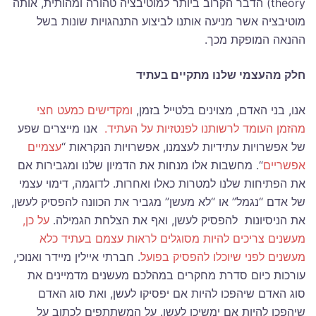
theory) הדבר הקרוב ביותר למוטיבציה טהורה ומהותית, אותה
מוטיבציה אשר מניעה אותנו לביצוע התנהגויות שונות בשל
ההנאה המופקת מכך.
חלק מהעצמי שלנו מתקיים בעתיד
אנו, בני האדם, מצוינים בלטייל בזמן,
ומקדישים כמעט חצי
מהזמן העומד לרשותנו לפנטזיות על העתיד.
אנו מייצרים שפע
של אפשרויות עתידיות לעצמנו, אפשרויות הנקראות “
עצמיים
אפשריים
“. מחשבות אלו מנחות את הדמיון שלנו ומגבירות אם
את הפתיחות שלנו למטרות כאלו ואחרות. לדוגמה, דימוי עצמי
של אדם “נגמל” או “לא מעשן” מגביר את הכוונה להפסיק לעשן,
את הניסיונות להפסיק לעשן, ואף את הצלחת הגמילה.
על כן,
מעשנים צריכים להיות מסוגלים לראות עצמם בעתיד כלא
מעשנים לפני שיוכלו להפסיק בפועל
. חברתי איילין מיידר ואנוכי,
עורכות כיום סדרת מחקרים במהלכם מעשנים מדמיינים את
סוג האדם שיהפכו להיות אם יפסיקו לעשן, ואת סוג האדם
שיהפכו להיות אם ימשיכו לעשן.
על
המשתתפים לכתוב על