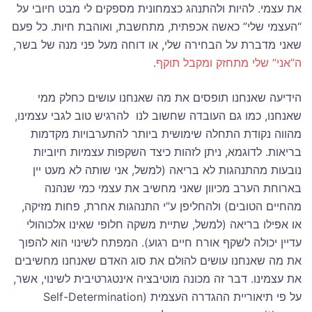
את עצמי. להיות ולהתנהג כצמחונית מספקים לי מבט חיובי על
“העצמי שלי” כאשה אכפתית, מתחשבת, ואוהבת חיות. כל פעם
שאני מדברת על הבחירה שלי, או דוחה מעל פני מנה של בשר,
ה”אני” שלי מתחזק ומקבל תוקף
.
הידיעה שאנחנו תופסים את מה שאנחנו עושים כחלק ממי
שאנחנו, כמו גם העובדה שחשוב לנו להרגיש טוב לגבי עצמינו,
מהווה נקודת התחלה שימושית ביותר להתערבויות מקדמות
בריאות.
לדוגמא, ניתן לזהות כיצד השקפות עצמיות חיוביות
נובעות מהתנהגות לא בריאה (למשל, אני שותה לא מעט יין
בארוחת הערב מכיוון שאני מחשיב את עצמי כמי שנהנה
מהחיים הטובים) ולהחליפן ע”י התנהגות אחרת, פחות מזיקה,
או אפילו בריאה (למשל, שתיית משקה חלופי שאינו אלכוהולי
עדיין יכולה לשקף אורח חיים רגוע). המפתח לשינוי הוא להפוך
את מה שאנחנו עושים להולם את סוג האדם שאנחנו מחשיבים
את עצמינו. דבר זה מכונה מוטיבציה אינטגרטיבית לשינוי, אשר,
על פי תיאוריית ההגדרה העצמית (Self-Determination