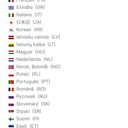
Ελλάδα
GR
Italiano
IT
日本語
JA
Korean
KR
latviešu valoda
LV
lietuvių kalba
LT
Magyar
HU
Nederlands
NL
Norsk, Bokmål
NO
Polski
PL
Português
PT
Română
RO
Русский
RU
Slovenský
SK
Srpski
SR
Suomi
FI
Eesti
ET