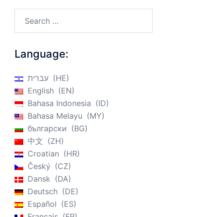
Search…
Language:
HE
עברית
English
EN
Bahasa Indonesia
ID
Bahasa Melayu
MY
български
BG
中文
ZH
Croatian
HR
Český
CZ
Dansk
DA
Deutsch
DE
Español
ES
Français
FR