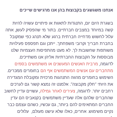
אנחנו משגשגים בקבוצות בהן אנו מרגישים שייכים
בשגרת היום יום, התנגדות לתאוות או פיתויים עשויה להיות
קשה במיוחד במצבים חברתיים. בתור מי שהפסיק לעשן, אתה
עלול לחשוש מדחייה חברתית ברגע שלא תנהג כפי שמקובל
בחברת חבריך וקרובי משפחתך. ייתכן וגם תפספס פעילויות
משותפות שחשובות לך. לא מעט מהתפיסות העצמיות שלנו
מבוססות על הקבוצות החברתיות אליהן אנו משתייכים.
לדוגמה,
מרבית האנשים המעשנים או משתמשים בסמים
מתחברים עם אנשים המשתמשים אף הם
בחומרים ממכרים.
השימוש בחומרים מהווה התנהגות מרכזית ומקובלת המגדירה
את היותי “חלק מקבוצה”. אלמנט זה נמצא קשור גם לערכים
רחבים יותר. לדוגמה,
צעירים לאחר גמילה
, עשויים עדיין לחשוב
שהחברים שלהם אלה שעדיין משתמשים בקנאביס הם עדין
החברים המתאימים להם ביותר, גם עכשיו, כשהם עצמם כבר
נקיים משימוש. אחרים, כאלו שלא עישנו מעולם, עלולים