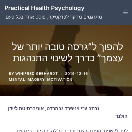
Skip
Practical Health Psychology
to
Tog
men
.מתרגמים מחקר לפרקטיקה, פוסט אחד בכל פעם
content
להפוך ל”גרסה טובה יותר של
עצמך” כדרך לשינוי התנהגות
BY
WINIFRED GEBHARDT
2019-12-16
MENTAL IMAGERY
,
MOTIVATION
נכתב ע”י ויניפרד גבהרדט, אוניברסיטת ליידן,
הולנד
לפני 9 שנים, הפכתי לצמחונית בין לילה. הדמות המרכזית