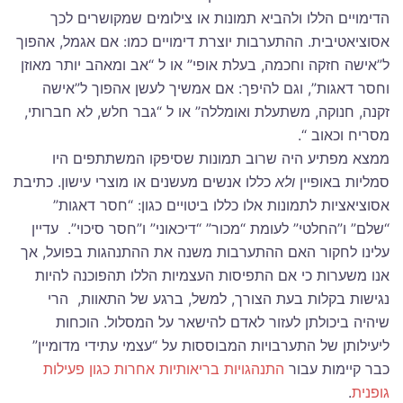
הדימויים הללו ולהביא תמונות או צילומים שמקושרים לכך
אסוציאטיבית. ההתערבות יוצרת דימויים כמו: אם אגמל, אהפוך
ל”אישה חזקה וחכמה, בעלת אופי” או ל “אב ומאהב יותר מאוזן
וחסר דאגות”, וגם להיפך: אם אמשיך לעשן אהפוך ל”אישה
זקנה, חנוקה, משתעלת ואומללה” או ל “גבר חלש, לא חברותי,
מסריח וכאוב “.
ממצא מפתיע היה שרוב תמונות שסיפקו המשתתפים היו
סמליות באופיין
ולא
כללו אנשים מעשנים או מוצרי עישון.
כתיבת
אסוציאציות לתמונות אלו כללו ביטויים כגון: “חסר דאגות”
“שלם” ו”החלטי” לעומת “מכור” “דיכאוני” ו”חסר סיכוי”.
עדיין
עלינו לחקור האם ההתערבות משנה את ההתנהגות בפועל, אך
אנו משערות כי אם התפיסות העצמיות הללו תהפוכנה להיות
נגישות בקלות בעת הצורך, למשל, ברגע של התאוות, הרי
שיהיה ביכולתן לעזור לאדם להישאר על המסלול. הוכחות
ליעילותן של התערבויות המבוססות על “עצמי עתידי מדומיין”
כבר קיימות עבור
התנהגויות בריאותיות אחרות כגון פעילות
גופנית
.