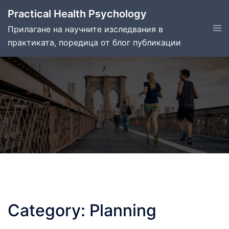
Skip
Practical Health Psychology
to
Tog
Прилагане на научните изследвания в
content
men
практиката, поредица от блог публикации
Category:
Planning