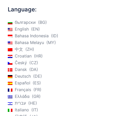
Language:
български
BG
English
EN
Bahasa Indonesia
ID
Bahasa Melayu
MY
中文
ZH
Croatian
HR
Český
CZ
Dansk
DA
Deutsch
DE
Español
ES
Français
FR
Ελλάδα
GR
עברית
HE
Italiano
IT