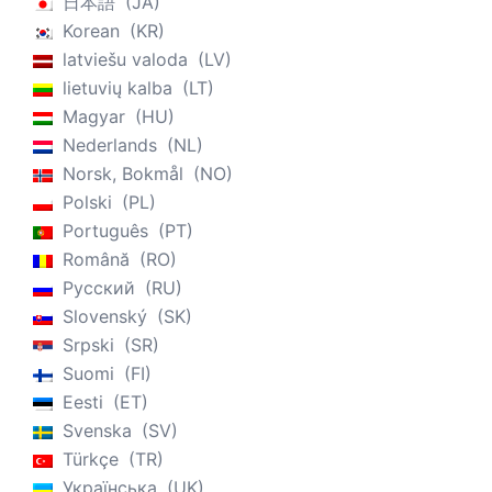
日本語
JA
Korean
KR
latviešu valoda
LV
lietuvių kalba
LT
Magyar
HU
Nederlands
NL
Norsk, Bokmål
NO
Polski
PL
Português
PT
Română
RO
Русский
RU
Slovenský
SK
Srpski
SR
Suomi
FI
Eesti
ET
Svenska
SV
Türkçe
TR
Українська
UK