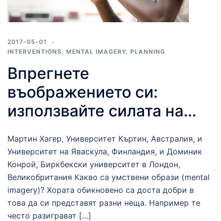
2017-05-01
INTERVENTIONS
,
MENTAL IMAGERY
,
PLANNING
Впрегнете
въображението си:
използвайте силата на
умствените образи за
Мартин Хагер, Университет Къртин, Австралия, и
промяна на здравното
Университет на Яваскула, Финландия, и Доминик
поведение
Конрой, Биркбекски университет в Лондон,
Великобритания Какво са умствени образи (mental
imagery)? Хората обикновено са доста добри в
това да си представят разни неща. Например те
често разиграват […]