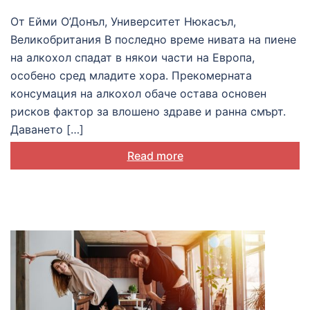
алкохола в първичната
От Ейми О’Донъл, Университет Нюкасъл,
медицинска помощ:
Великобритания В последно време нивата на пиене
мнения на специалисти и
на алкохол спадат в някои части на Европа,
особено сред младите хора. Прекомерната
пациенти
консумация на алкохол обаче остава основен
рисков фактор за влошено здраве и ранна смърт.
Даването […]
Read more