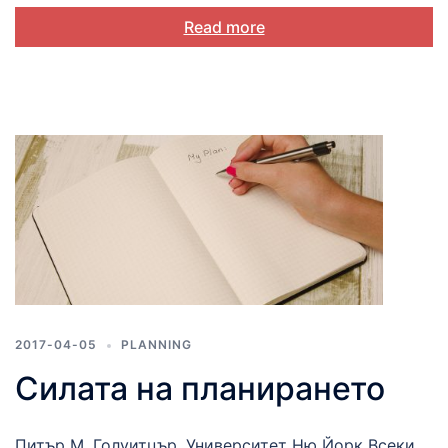
Read more
2017-04-05
PLANNING
Силата на планирането
Питър М. Голуитцър, Университет Ню Йорк Всеки