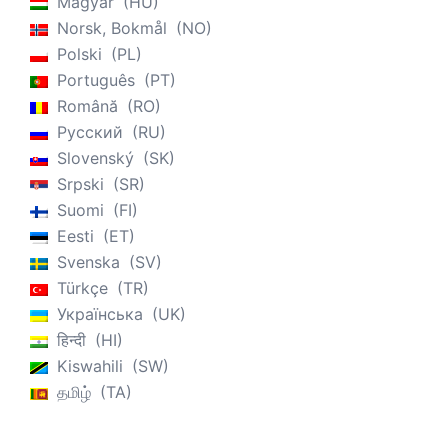
Magyar
HU
Norsk, Bokmål
NO
Polski
PL
Português
PT
Română
RO
Русский
RU
Slovenský
SK
Srpski
SR
Suomi
FI
Eesti
ET
Svenska
SV
Türkçe
TR
Українська
UK
हिन्दी
HI
Kiswahili
SW
தமிழ்
TA