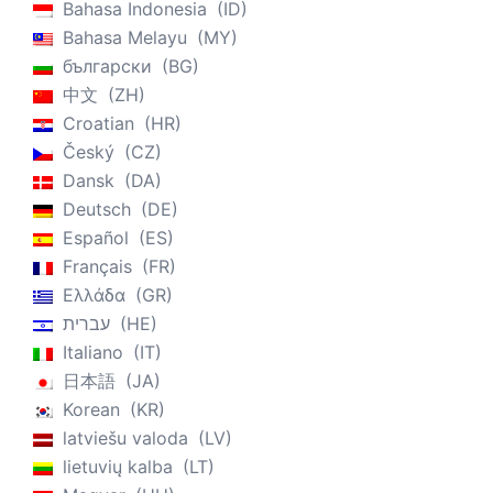
Bahasa Indonesia
ID
Bahasa Melayu
MY
български
BG
中文
ZH
Croatian
HR
Český
CZ
Dansk
DA
Deutsch
DE
Español
ES
Français
FR
Ελλάδα
GR
עברית
HE
Italiano
IT
日本語
JA
Korean
KR
latviešu valoda
LV
lietuvių kalba
LT