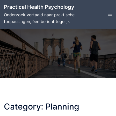
Skip
Practical Health Psychology
to
Tog
Onderzoek vertaald naar praktische
content
men
toepassingen, één bericht tegelijk
Category:
Planning