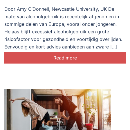
standpunten van beide
Door Amy O’Donnell, Newcastle University, UK De
kanten van de praktijk tafel
mate van alcoholgebruik is recentelijk afgenomen in
sommige delen van Europa, vooral onder jongeren.
Helaas blijft excessief alcoholgebruik een grote
risicofactor voor gezondheid en voortijdig overlijden.
Eenvoudig en kort advies aanbieden aan zware […]
Read more