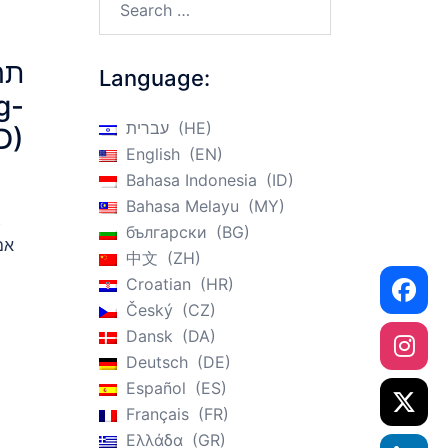
תר
Language:
HE
עברית
D)
English
EN
Bahasa Indonesia
ID
Bahasa Melayu
MY
t
български
BG
אם
中文
ZH
Croatian
HR
Český
CZ
Dansk
DA
Deutsch
DE
Español
ES
Français
FR
Ελλάδα
GR