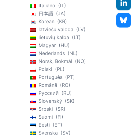
Italiano
IT
日本語
JA
Korean
KR
latviešu valoda
LV
lietuvių kalba
LT
Magyar
HU
Nederlands
NL
Norsk, Bokmål
NO
Polski
PL
Português
PT
Română
RO
Русский
RU
Slovenský
SK
Srpski
SR
Suomi
FI
Eesti
ET
Svenska
SV