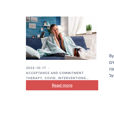
By
ים
2023-10-17
 למעלה
ACCEPTANCE AND COMMITMENT
THERAPY
,
COVID
,
INTERVENTIONS
,
MENTAL HEALTH
,
PUBLIC HEALTH
Read more