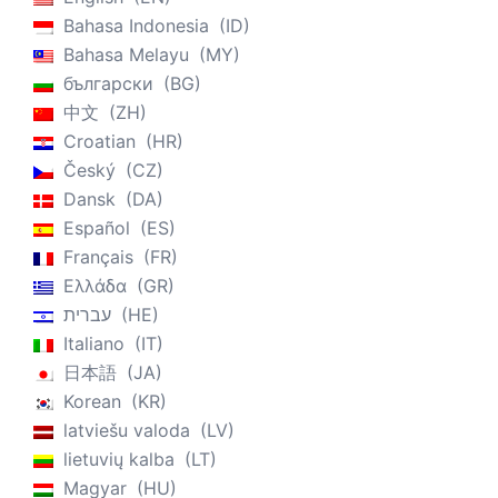
Bahasa Indonesia
ID
Bahasa Melayu
MY
български
BG
中文
ZH
Croatian
HR
Český
CZ
Dansk
DA
Español
ES
Français
FR
Ελλάδα
GR
עברית
HE
Italiano
IT
日本語
JA
Korean
KR
latviešu valoda
LV
lietuvių kalba
LT
Magyar
HU