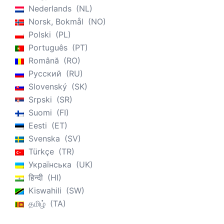
Nederlands
NL
Norsk, Bokmål
NO
Polski
PL
Português
PT
Română
RO
Русский
RU
Slovenský
SK
Srpski
SR
Suomi
FI
Eesti
ET
Svenska
SV
Türkçe
TR
Українська
UK
हिन्दी
HI
Kiswahili
SW
தமிழ்
TA