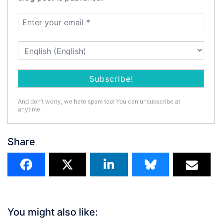
And don’t worry, we hate spam too! You can unsubscribe at
anytime.
Share
You might also like: