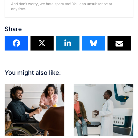
And don’t worry, we hate spam too! You can unsubscribe at
anytime.
Share
You might also like: