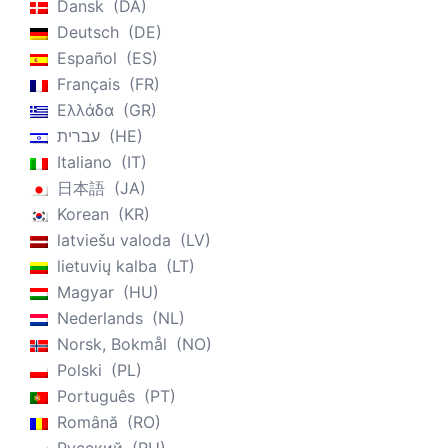
Dansk
DA
Deutsch
DE
Español
ES
Français
FR
Ελλάδα
GR
עברית
HE
Italiano
IT
日本語
JA
Korean
KR
latviešu valoda
LV
lietuvių kalba
LT
Magyar
HU
Nederlands
NL
Norsk, Bokmål
NO
Polski
PL
Português
PT
Română
RO