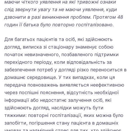
маючи чіткого уявлення на які тривожні ознаки
слід звернути увагу та не маючи уявлення, куди
дзвонити в разі виникнення проблем. Протягом 48
годин її батька було повторно госпіталізовано.
Для багатьох пацієнтів та осіб, які здійснюють
догляд, виписка зі стаціонару знаменує собою
початок невизначеного, позбавленого підтримки
перехідного періоду, коли відповідальність за
забезпечення потреб у догляді різко переноситься в
домашнє середовище. У тих випадках, коли ця
передача повноважень виявляється неефективною
через поспішні пояснення, відсутність необхідної
інформації або недостатнє залучення осіб, які
здійснюють догляд, наслідки можуть бути
тяжкими: повторні госпіталізації, яких можна було
запобігти, погіршення стану пацієнта в домашніх
умовах та надмірний стрес для тих, хто здійснює