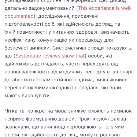
ускладнювали сприйняття інформації. Цей досвід
детально задокументований (
This experience is well-
documented
): дослідження, присвячені
підготовленості осіб, які здійснюють догляд, та
їхній грамотності у питаннях здоров’я , визначають
неефективну комунікацію як перешкоду для
безпечної виписки. Систематичні огляди показують,
що (
Systematic reviews
show that
)
особи, які
здійснюють доглядають, часто переходять від
повної залежності від медичних сестер у стаціонарі
до абсолютної самостійності вдома, виявляючись
перевантаженими складністю завдань, які вони
мають виконувати.
Чітка та конкретна мова знижує кількість помилок
і сприяє формуванню довіри. Практикуючі фахівці
зазначали, що вони іноді переоцінюють те, з чим
особи, які здійснюють догляд, можуть реально