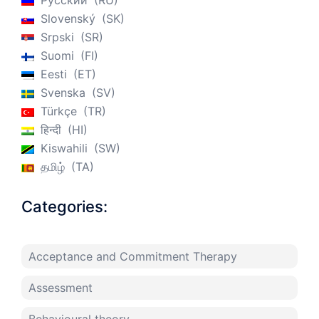
Русский
RU
Slovenský
SK
Srpski
SR
Suomi
FI
Eesti
ET
Svenska
SV
Türkçe
TR
हिन्दी
HI
Kiswahili
SW
தமிழ்
TA
Categories:
Acceptance and Commitment Therapy
Assessment