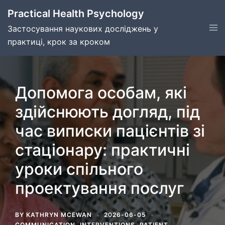
Skip
Practical Health Psychology
to
Tog
Застосування наукових досліджень у
content
men
практиці, крок за кроком
Допомога особам, які
здійснюють догляд, під
час виписки пацієнтів зі
стаціонару: практичні
уроки спільного
проектування послуг
BY
KATHRYN MCEWAN
2026-06-05
COMMUNICATION
,
INTERVENTIONS
,
PATIENT