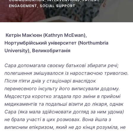
ENGAGEMENT
,
SOCIAL SUPPORT
Кетрін Мак’юен (Kathryn McEwan),
Нортумбрійський університет (Northumbria
University), Великобританія
Сара допомагала своєму батькові збирати речі;
полегшення змішувалося із наростаючою тривогою.
Після п’яти днів у стаціонарі внаслідок
перенесеного інсульту його виписували додому.
Медсестра коротко згадала про зміни в прийомі
медикаментів та подальші візити до лікаря, однак
Сара (яка мала здійснювати догляд за ним удома)
не брала участі в цих розмовах. Вона йшла з
виписним епікризом, який не до кінця розуміла, не