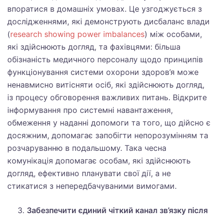
впоратися в домашніх умовах. Це узгоджується з
дослідженнями, які демонструють дисбаланс влади
(
research showing power imbalances
) між особами,
які здійснюють догляд, та фахівцями: більша
обізнаність медичного персоналу щодо принципів
функціонування системи охорони здоров’я може
ненавмисно витісняти осіб, які здійснюють догляд,
із процесу обговорення важливих питань. Відкрите
інформування про системні навантаження,
обмеження у наданні допомоги та того, що дійсно є
досяжним, допомагає запобігти непорозумінням та
розчаруванню в подальшому. Така чесна
комунікація допомагає особам, які здійснюють
догляд, ефективно планувати свої дії, а не
стикатися з непередбачуваними вимогами.
Забезпечити єдиний чіткий канал зв’язку після