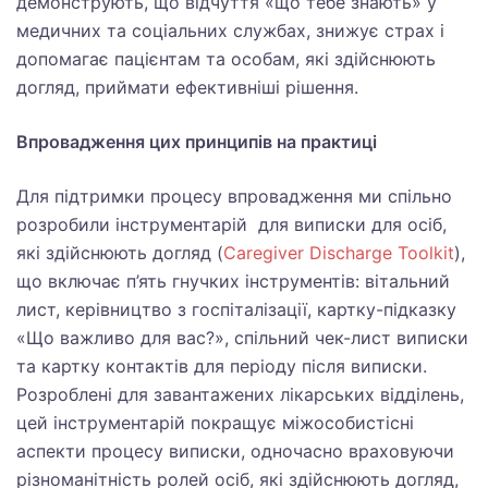
демонструють, що відчуття «що тебе знають» у
медичних та соціальних службах, знижує страх і
допомагає пацієнтам та особам, які здійснюють
догляд, приймати ефективніші рішення.
Впровадження цих принципів на практиці
Для підтримки процесу впровадження ми спільно
розробили інструментарій для виписки для осіб,
які здійснюють догляд (
Caregiver Discharge Toolkit
),
що включає п’ять гнучких інструментів: вітальний
лист, керівництво з госпіталізації, картку-підказку
«Що важливо для вас?», спільний чек-лист виписки
та картку контактів для періоду після виписки.
Розроблені для завантажених лікарських відділень,
цей інструментарій покращує міжособистісні
аспекти процесу виписки, одночасно враховуючи
різноманітність ролей осіб, які здійснюють догляд,