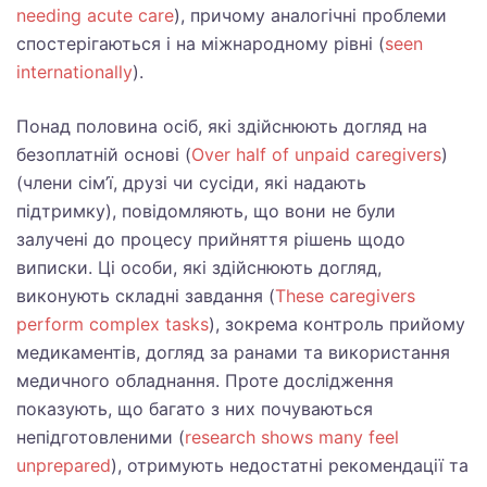
needing acute care
), причому аналогічні проблеми
спостерігаються і на міжнародному рівні (
seen
internationally
).
Понад половина осіб, які здійснюють догляд на
безоплатній основі (
Over half of unpaid caregivers
)
(члени сім’ї, друзі чи сусіди, які надають
підтримку), повідомляють, що вони не були
залучені до процесу прийняття рішень щодо
виписки. Ці особи, які здійснюють догляд,
виконують складні завдання (
These caregivers
perform complex tasks
), зокрема контроль прийому
медикаментів, догляд за ранами та використання
медичного обладнання. Проте дослідження
показують, що багато з них почуваються
непідготовленими (
research shows many feel
unprepared
), отримують недостатні рекомендації та