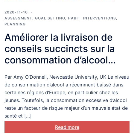
2020-11-10
ASSESSMENT
,
GOAL SETTING
,
HABIT
,
INTERVENTIONS
,
PLANNING
Améliorer la livraison de
conseils succincts sur la
consommation d’alcool
dans les soins primaires :
Par Amy O’Donnell, Newcastle University, UK Le niveau
points de vue des deux
de consommation d’alcool a récemment baissé dans
côtés de la table de
certaines régions d’Europe, en particulier chez les
jeunes. Toutefois, la consommation excessive d’alcool
consultation
reste un facteur de risque majeur d’un mauvais état de
santé et […]
Read more