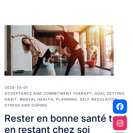
2020-10-01
ACCEPTANCE AND COMMITMENT THERAPY
,
GOAL SETTING
,
HABIT
,
MENTAL HEALTH
,
PLANNING
,
SELF-REGULATION
,
STRESS AND COPING
Rester en bonne santé tout
en restant chez soi