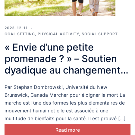
2023-12-11
GOAL SETTING
,
PHYSICAL ACTIVITY
,
SOCIAL SUPPORT
« Envie d’une petite
promenade ? » – Soutien
dyadique au changement
de comportement
Par Stephan Dombrowski, Université du New
concernant la marche
Brunswick, Canada Marcher pour éloigner la mort La
après un accident
marche est l’une des formes les plus élémentaires de
mouvement humain et elle est associée à une
vasculaire cérébral
multitude de bienfaits pour la santé. Il est prouvé […]
Read more