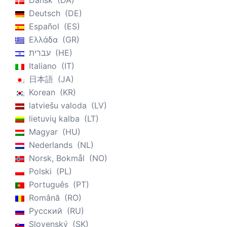
Dansk
DA
Deutsch
DE
Español
ES
Ελλάδα
GR
עברית
HE
Italiano
IT
日本語
JA
Korean
KR
latviešu valoda
LV
lietuvių kalba
LT
Magyar
HU
Nederlands
NL
Norsk, Bokmål
NO
Polski
PL
Português
PT
Română
RO
Русский
RU
Slovenský
SK