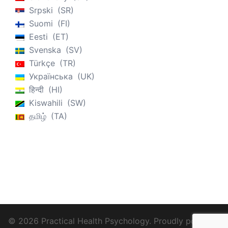
Srpski
SR
Suomi
FI
Eesti
ET
Svenska
SV
Türkçe
TR
Українська
UK
हिन्दी
HI
Kiswahili
SW
தமிழ்
TA
© 2026 Practical Health Psychology. Proudly powered