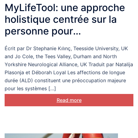
MyLifeTool: une approche
holistique centrée sur la
personne pour
l’autogestion des
Écrit par Dr Stephanie Kılınç, Teesside University, UK
affections de longue durée
and Jo Cole, the Tees Valley, Durham and North
Yorkshire Neurological Alliance, UK Traduit par Natalija
Plasonja et Déborah Loyal Les affections de longue
durée (ALD) constituent une préoccupation majeure
pour les systèmes […]
Read more