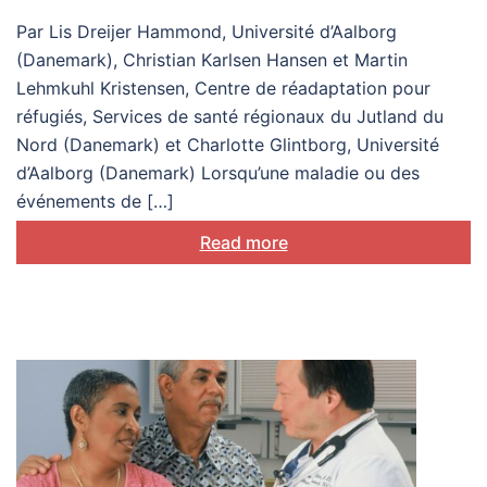
Model of Adjustment to
Par Lis Dreijer Hammond, Université d’Aalborg
Continuous Challenges,
(Danemark), Christian Karlsen Hansen et Martin
IMACC) : Comprendre et
Lehmkuhl Kristensen, Centre de réadaptation pour
réfugiés, Services de santé régionaux du Jutland du
accompagner l’adaptation
Nord (Danemark) et Charlotte Glintborg, Université
biopsychosociale
d’Aalborg (Danemark) Lorsqu’une maladie ou des
événements de […]
Read more