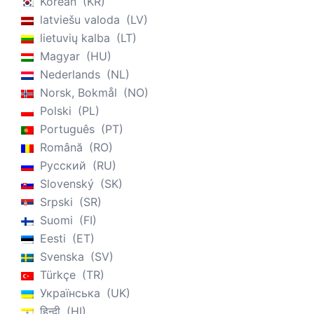
Korean
KR
latviešu valoda
LV
lietuvių kalba
LT
Magyar
HU
Nederlands
NL
Norsk, Bokmål
NO
Polski
PL
Português
PT
Română
RO
Русский
RU
Slovenský
SK
Srpski
SR
Suomi
FI
Eesti
ET
Svenska
SV
Türkçe
TR
Українська
UK
हिन्दी
HI