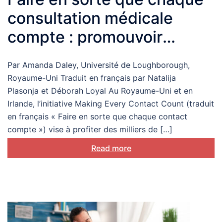
consultation médicale
compte : promouvoir
l’activité physique dans les
Par Amanda Daley, Université de Loughborough,
établissements de soins
Royaume-Uni Traduit en français par Natalija
Plasonja et Déborah Loyal Au Royaume-Uni et en
Irlande, l’initiative Making Every Contact Count (traduit
en français « Faire en sorte que chaque contact
compte ») vise à profiter des milliers de […]
Read more