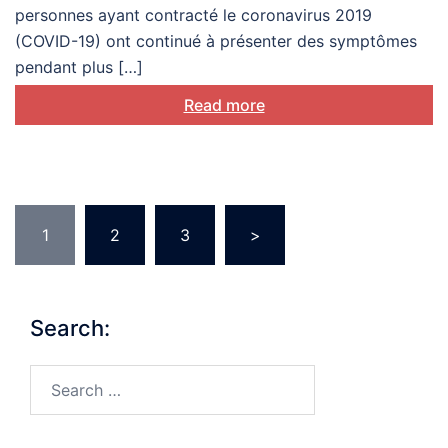
personnes ayant contracté le coronavirus 2019
(COVID-19) ont continué à présenter des symptômes
pendant plus […]
Read more
Posts
1
2
3
>
pagination
Search:
Search…