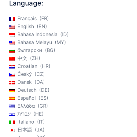
Language:
Français
FR
English
EN
Bahasa Indonesia
ID
Bahasa Melayu
MY
български
BG
中文
ZH
Croatian
HR
Český
CZ
Dansk
DA
Deutsch
DE
Español
ES
Ελλάδα
GR
עברית
HE
Italiano
IT
日本語
JA