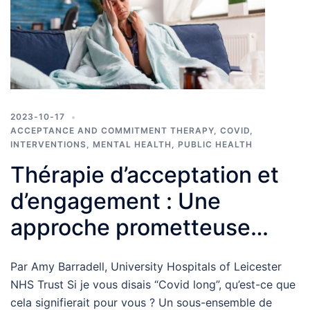
2023-10-17
ACCEPTANCE AND COMMITMENT THERAPY
,
COVID
,
INTERVENTIONS
,
MENTAL HEALTH
,
PUBLIC HEALTH
Thérapie d’acceptation et
d’engagement : Une
approche prometteuse
pour les personnes vivant
Par Amy Barradell, University Hospitals of Leicester
avec le COVID long
NHS Trust Si je vous disais “Covid long”, qu’est-ce que
cela signifierait pour vous ? Un sous-ensemble de