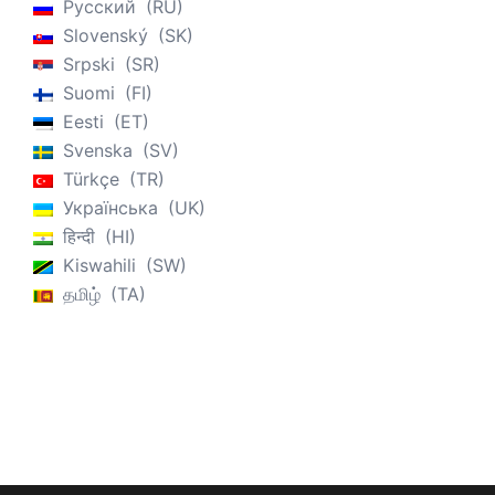
Русский
RU
Slovenský
SK
Srpski
SR
Suomi
FI
Eesti
ET
Svenska
SV
Türkçe
TR
Українська
UK
हिन्दी
HI
Kiswahili
SW
தமிழ்
TA