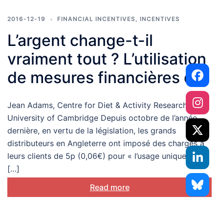
2016-12-19
FINANCIAL INCENTIVES
,
INCENTIVES
L’argent change-t-il
vraiment tout ? L’utilisation
de mesures financières qui
incitent et dissuadent dans
Jean Adams, Centre for Diet & Activity Research,
le but de changer les
University of Cambridge Depuis octobre de l’année
comportements liés à la
dernière, en vertu de la législation, les grands
distributeurs en Angleterre ont imposé des charges à
santé
leurs clients de 5p (0,06€) pour « l’usage unique de
[…]
Read more