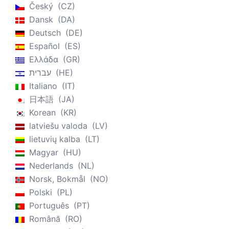
Český
CZ
Dansk
DA
Deutsch
DE
Español
ES
Ελλάδα
GR
עברית
HE
Italiano
IT
日本語
JA
Korean
KR
latviešu valoda
LV
lietuvių kalba
LT
Magyar
HU
Nederlands
NL
Norsk, Bokmål
NO
Polski
PL
Português
PT
Română
RO