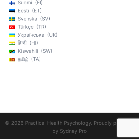
Suomi
FI
Eesti
ET
Svenska
SV
Türkçe
TR
Українська
UK
हिन्दी
HI
Kiswahili
SW
தமிழ்
TA
© 2026 Practical Health Psychology. Proudly powered
by
Sydney Pro