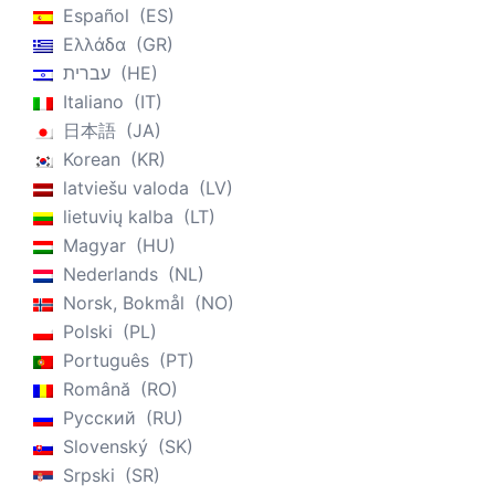
Español
ES
Ελλάδα
GR
עברית
HE
Italiano
IT
日本語
JA
Korean
KR
latviešu valoda
LV
lietuvių kalba
LT
Magyar
HU
Nederlands
NL
Norsk, Bokmål
NO
Polski
PL
Português
PT
Română
RO
Русский
RU
Slovenský
SK
Srpski
SR