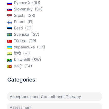
Русский
RU
Slovenský
SK
Srpski
SR
Suomi
FI
Eesti
ET
Svenska
SV
Türkçe
TR
Українська
UK
हिन्दी
HI
Kiswahili
SW
தமிழ்
TA
Categories:
Acceptance and Commitment Therapy
Assessment