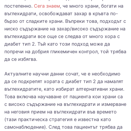
постепенно.
Сега знаем
, че много храни, богати на
въглехидрати, освобождават захар в кръвта по-
бързо от сладките храни. Въпреки това, подходът с
ниско съдържание на захар/високо съдържание на
въглехидрати все още се следва от много хора с
диабет тип 2. Тъй като този подход може да
попречи на добрия гликемичен контрол, той трябва
да се избягва.
Актуалните научни данни сочат, че е необходимо
да се подкрепят хората с диабет тип 2 да намалят
въглехидратите, като избират алтернативни храни.
Това включва научаване от пациента кои храни са
с високо съдържание на въглехидрати и измерване
на неговия прием на въглехидрати във времето
(тази практическа стратегия е известна като
самонаблюдение). След това пациентът трябва да