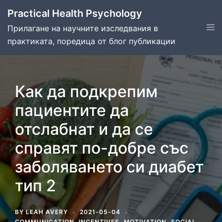
Skip
Practical Health Psychology
to
Tog
Прилагане на научните изследвания в
content
men
практиката, поредица от блог публикации
Как да подкрепим
пациентите да
отслабнат и да се
справят по-добре със
заболяването си диабет
тип 2
BY
LEAH AVERY
2021-05-04
COMMUNICATION
,
INCENTIVES
,
MOTIVATION
,
SOCIAL