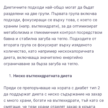
Диетичните подходи най-общо могат да бъдат
разделени на две групи. Първата група включва
подходи, фокусиращи се върху това, с което се
храним (напр. въглехидрати), за да оптимизират
метаболизма и гликемичния контрол посредством
бавна и стабилна загуба на тегло. Подходите от
втората група се фокусират върху изяденото
количество, като например нискокалоричната
диета, включваща значително енергийно
ограничаване за бърза загуба на тегло.
Ниско въглехидратната диета
Преди се препоръчваше на хората с диабет тип 2
да поддържат диета с ниско съдържание на захар
с много храни, богати на въглехидрати, тъй като се
смяташе, че тези храни отделят захар в кръвта