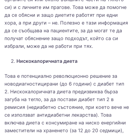
си) и с личните им прагове. Това може да помогне
да се обясни и защо диетите работят при едни
хора, а при други – не. Полезно е тази информация
да се съобщава на пациентите, за да могат те да
получат обяснение защо подходът, който са си
избрали, може да не работи при тях.
Нискокалоричната диета
Това е потенциално революционно решение за
новодиагностицирани (до 6 години) с диабет тип
2. Нискокалоричната диета предизвиква бърза
загуба на тегло, за да постави диабет тип 2 в
ремисия (недиабетно състояние, при което вече не
се използват антидиабетни лекарства). Това
включва диета с консумиране на ниско енергийни
заместители на храненето (за 12 до 20 седмици),