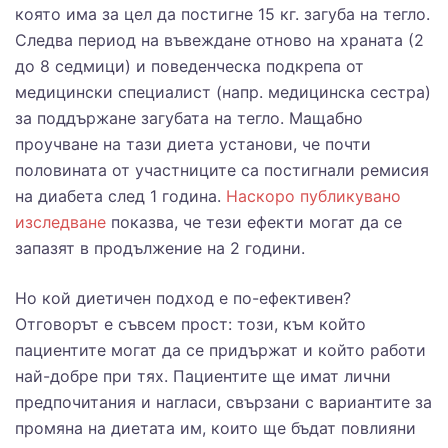
която има за цел да постигне 15 кг. загуба на тегло.
Следва период на въвеждане отново на храната (2
до 8 седмици) и поведенческа подкрепа от
медицински специалист (напр. медицинска сестра)
за поддържане загубата на тегло. Мащабно
проучване на тази диета установи, че почти
половината от участниците са постигнали ремисия
на диабета след 1 година.
Наскоро публикувано
изследване
показва, че тези ефекти могат да се
запазят в продължение на 2 години.
Но кой диетичен подход е по-ефективен?
Отговорът е съвсем прост: този, към който
пациентите могат да се придържат и който работи
най-добре при тях. Пациентите ще имат лични
предпочитания и нагласи, свързани с вариантите за
промяна на диетата им, които ще бъдат повлияни