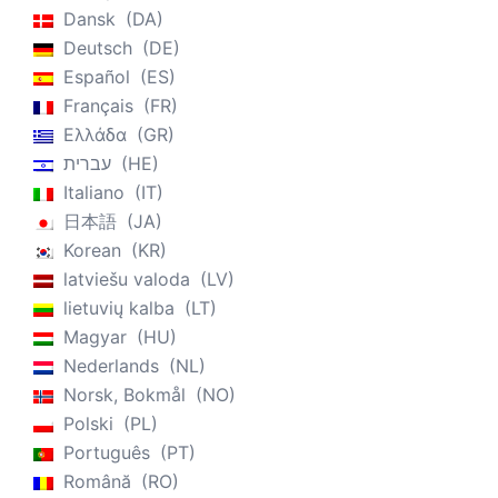
Dansk
DA
Deutsch
DE
Español
ES
Français
FR
Ελλάδα
GR
עברית
HE
Italiano
IT
日本語
JA
Korean
KR
latviešu valoda
LV
lietuvių kalba
LT
Magyar
HU
Nederlands
NL
Norsk, Bokmål
NO
Polski
PL
Português
PT
Română
RO