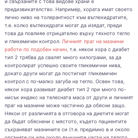
и свързаните с това видове храни е
предизвикателство. Например, хората имат своето
лично ниво на толерантност към въглехидратите,
т.е. колко въглехидрати могат да изядат, преди
това да повлияе отрицателно върху тяхното тегло
и гликемичен контрол.
Личният праг на мазнини
работи по подобен начин,
т.е. някои хора с диабет
тип 2 трябва да свалят много килограми, за да
контролират успешно своите гликемични нива,
докато други могат да постигнат гликемичен
контрол с по-малко загуба на тегло. Освен това,
някои хора развиват диабет тип 2 при много по-
нисък индекс на телесната маса от други и личният
праг на мазнини може частично да обясни защо.
Някои от различията в отговора на диетите могат
да бъдат обяснени с мястото, където пациентите
съхраняват мазнините си (т.е. предимно в и около
органите си или около външните части на тялото