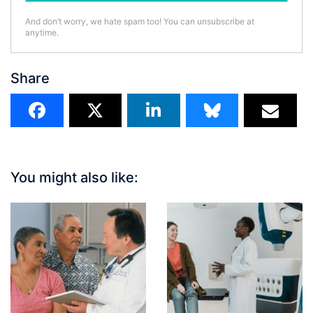
And don’t worry, we hate spam too! You can unsubscribe at
anytime.
Share
You might also like: