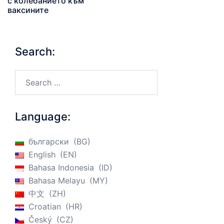
с колебанието към
ваксините
Search:
Search…
Language:
български
BG
English
EN
Bahasa Indonesia
ID
Bahasa Melayu
MY
中文
ZH
Croatian
HR
Český
CZ