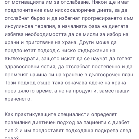
от мотивацията им за отслабване. Някои ще имат
предпочитание към нискокалорична диета, за да
отслабнат бързо и да избегнат прогресирането към
инсулинова терапия, а началната фаза на диетата
избягва необходимостта да се мисли за избор на
храни и приготвяне на храна. Други може да
предпочетат подход с ниско съдържание на
въглехидрати, защото искат да се научат да готвят
здравословни ястия, да отслабват постепенно и да
променят начина си на хранене в дългосрочен план.
Този подход също така означава ядене на храна
през цялото време, а не на продукти, заместващи
храненето.
Как практикуващите специалисти определят
правилния диетичен подход за пациенти с диабет
тип 2 и им предоставят подходяща подкрепа след
това?