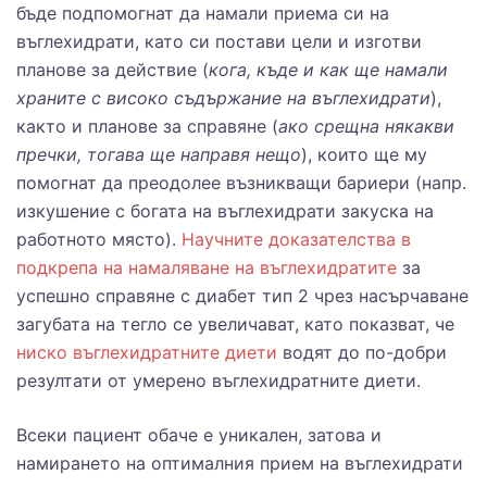
бъде подпомогнат да намали приема си на
въглехидрати, като си постави цели и изготви
планове за действие (
кога, къде и как ще намали
храните с високо съдържание на въглехидрати
),
както и планове за справяне (
ако срещна някакви
пречки, тогава ще направя нещо
), които ще му
помогнат да преодолее възникващи бариери (напр.
изкушение с богата на въглехидрати закуска на
работното място).
Научните доказателства в
подкрепа на намаляване на въглехидратите
за
успешно справяне с диабет тип 2 чрез насърчаване
загубата на тегло се увеличават, като показват, че
ниско въглехидратните диети
водят до по-добри
резултати от умерено въглехидратните диети.
Всеки пациент обаче е уникален, затова и
намирането на оптималния прием на въглехидрати