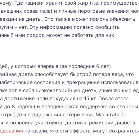
чему. Где пациент хранит свой жир (т.е. преимуществе
 внешних краев тела) и личные пороговые значения мо
еакции на диеты. Это также может помочь объяснить,
ругим – нет. Эту информацию полезно сообщить
анный ими подход может не работать для них.
ей, у которых впервые (за последние 6 лет)
рийная диета способствует быстрой потере веса, что
диабетическое состояние и прекращение использования
ключает в себя низкокалорийную диету, заменяющую е
​на достижение цели похудания на 15 кг. После этого
 2 до 8 недель) и поведенческая поддержка со стороны
естры) для поддержания потери веса. Масштабное
очти половина участников достигла ремиссии диабета
едования
показали, что эти эффекты могут сохранятьс