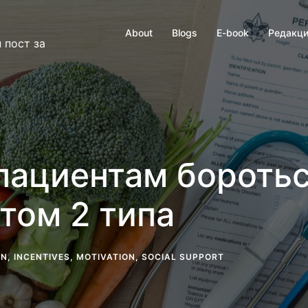
About
Blogs
E-book
Редакци
 пост за
 пациентам бороть
том 2 типа
ON
,
INCENTIVES
,
MOTIVATION
,
SOCIAL SUPPORT