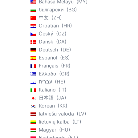
Bahasa Melayu
MY
български
BG
中文
ZH
Croatian
HR
Český
CZ
Dansk
DA
Deutsch
DE
Español
ES
Français
FR
Ελλάδα
GR
עברית
HE
Italiano
IT
日本語
JA
Korean
KR
latviešu valoda
LV
lietuvių kalba
LT
Magyar
HU
Nederlands
NL