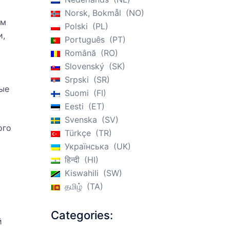
Norsk, Bokmål
NO
им
Polski
PL
и,
Português
PT
Română
RO
Slovenský
SK
Srpski
SR
ные
Suomi
FI
Eesti
ET
Svenska
SV
ого
Türkçe
TR
Українська
UK
हिन्दी
HI
Kiswahili
SW
о
தமிழ்
TA
Categories:
й