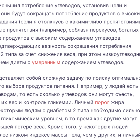
меньшил потребление углеводов, установив цели и
ак они будут сокращать потребление продуктов с высок
адания (если я столкнусь с какими-либо препятствиям
ые препятствия (например, соблазн перекусов, богатых
ше продуктов с высоким содержанием углеводов.
подтверждающих важность сокращения потребления
2 типа за счет снижения веса, при этом низкоуглевод
 чем диеты с
умеренным
содержанием углеводов.
дставляет собой сложную задачу по поиску оптимальн
о выбора продуктов питания. Например, у людей есть
водам, то есть сколько углеводов они могут съесть,
 их вес и контроль гликемии. Личный
порог
жира
некоторым людям с диабетом 2 типа необходимо сильн
 гликемическим уровнем, в то время как другие могут
ьшей потере веса. Кроме того, у некоторых людей
лее низком индексе массы тела, чем у других, и личны