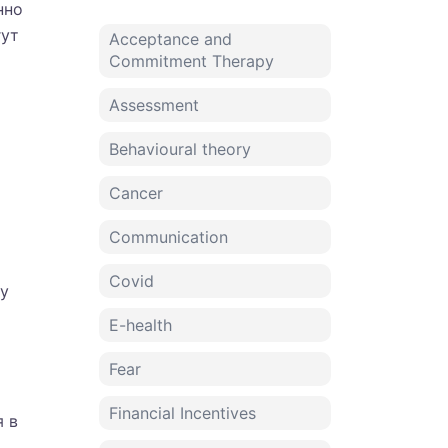
нно
гут
Acceptance and
Commitment Therapy
Assessment
Behavioural theory
Cancer
Communication
Covid
ду
E-health
Fear
Financial Incentives
я в