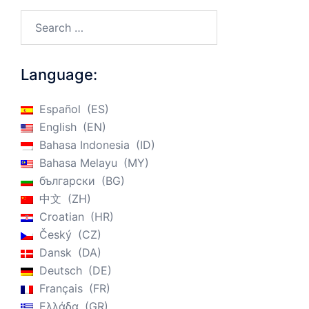
Search…
Language:
Español
ES
English
EN
Bahasa Indonesia
ID
Bahasa Melayu
MY
български
BG
中文
ZH
Croatian
HR
Český
CZ
Dansk
DA
Deutsch
DE
Français
FR
Ελλάδα
GR