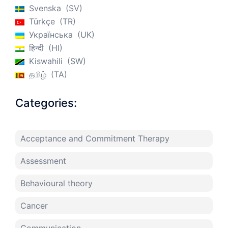
Svenska
SV
Türkçe
TR
Українська
UK
हिन्दी
HI
Kiswahili
SW
தமிழ்
TA
Categories:
Acceptance and Commitment Therapy
Assessment
Behavioural theory
Cancer