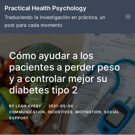
Skip
Practical Health Psychology
to
Tog
Traduciendo la investigación en práctica, un
content
men
post para cada momento
Cómo ayudar a los
pacientes a perder peso
y a controlar mejor su
diabetes tipo 2
BY
LEAH AVERY
2021-05-04
COMMUNICATION
,
INCENTIVES
,
MOTIVATION
,
SOCIAL
SUPPORT