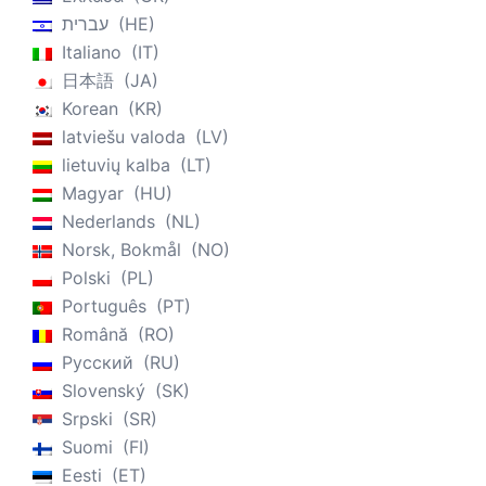
עברית
HE
Italiano
IT
日本語
JA
Korean
KR
latviešu valoda
LV
lietuvių kalba
LT
Magyar
HU
Nederlands
NL
Norsk, Bokmål
NO
Polski
PL
Português
PT
Română
RO
Русский
RU
Slovenský
SK
Srpski
SR
Suomi
FI
Eesti
ET