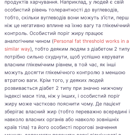
продуктів харчування. Наприклад, у людей є свій
особистий рівень толерантності до вуглеводів,
тобто, скільки вуглеводів вони можуть з’їсти, перш
ніж це негативно вплине на їхню вагу та глікемічний
контроль. Особистий поріг жиру працює
аналогічним чином (
Personal fat threshold works in a
similar way
)
, тобто деяким людям з діабетом 2 типу
потрібно сильно схуднути, щоб успішно керувати
власним глікемічним рівнем, в той час, як інші
можуть досягти глікемічного контролю з меншою
втратою ваги. Крім того, у деяких людей
розвивається діабет 2 типу при значно нижчому
індексі маси тіла, ніж у інших, і особистий поріг
жиру може частково пояснити чому. Де пацієнт
зберігає власний жир (тобто переважно всередині і
навколо власних органів або навколо зовнішніх
країв тіла) та його особисті порогові значення