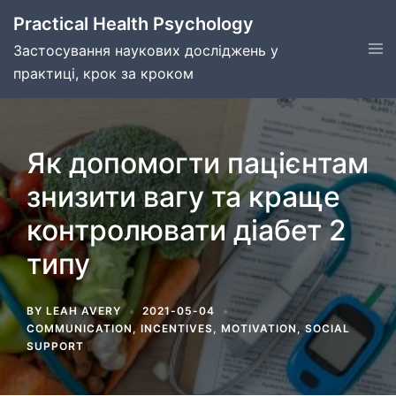
Skip
Practical Health Psychology
to
Tog
Застосування наукових досліджень у
content
men
практиці, крок за кроком
Як допомогти пацієнтам
знизити вагу та краще
контролювати діабет 2
типу
BY
LEAH AVERY
2021-05-04
COMMUNICATION
,
INCENTIVES
,
MOTIVATION
,
SOCIAL
SUPPORT