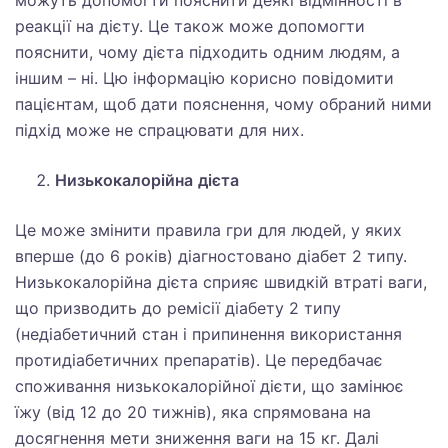
можуть допомогти пояснити деякі відмінності в
реакції на дієту. Це також може допомогти
пояснити, чому дієта підходить одним людям, а
іншим – ні. Цю інформацію корисно повідомити
пацієнтам, щоб дати пояснення, чому обраний ними
підхід може не спрацювати для них.
Низькокалорійна
дієта
Це може змінити правила гри для людей, у яких
вперше (до 6 років) діагностовано діабет 2 типу.
Низькокалорійна дієта сприяє швидкій втраті ваги,
що призводить до ремісії діабету 2 типу
(недіабетичний стан і припинення використання
протидіабетичних препаратів). Це передбачає
споживання низькокалорійної дієти, що замінює
їжу (від 12 до 20 тижнів), яка спрямована на
досягнення мети зниження ваги на 15 кг. Далі