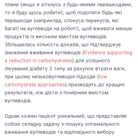
плани (
якщо я зіткнусь з будь-якими перешкодами,
то я буду щось робити
), щоб подолати будь-які
перешкоди (наприклад, спокуса перекусів, які
багаті на вуглеводи на роботі), щоб вживати менше
продуктів із високим вмістом вуглеводів.
Збільшилась кількість доказів, що підтверджує
зниження вживання вуглеводів (
Evidence supporting
a reduction in carbohydrates
)
для успішного
лікування діабету 2 типу за рахунок втрати ваги,
при цьому низьковуглеводні підходи (
low
carbohydrate approaches
)
призводять до кращих
результатів, ніж дієти з помірним вмістом
вуглеводів.
Однак кожен пацієнт унікальний, що представляє
собою складну задачу з пошуку оптимального
вживання вуглеводів та відповідного вибору