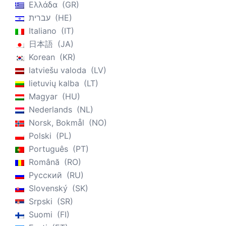
Ελλάδα
GR
עברית
HE
Italiano
IT
日本語
JA
Korean
KR
latviešu valoda
LV
lietuvių kalba
LT
Magyar
HU
Nederlands
NL
Norsk, Bokmål
NO
Polski
PL
Português
PT
Română
RO
Русский
RU
Slovenský
SK
Srpski
SR
Suomi
FI