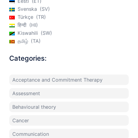
Eesti
ET
Svenska
SV
Türkçe
TR
हिन्दी
HI
Kiswahili
SW
தமிழ்
TA
Categories:
Acceptance and Commitment Therapy
Assessment
Behavioural theory
Cancer
Communication