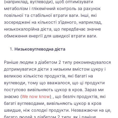
(наприклад, вуглеводи), щоб оптимізувати
метаболізм і глікемічний контроль за рахунок
повільної та стабільної втрати ваги. Інші, які
зосереджені на кількості з’їденого, наприклад,
низькокалорійна дієта, що передбачає значне
обмеження енергії для швидкої втрати ваги.
Низьковуглеводна дієта
Раніше людям з діабетом 2 типу рекомендувалося
дотримуватися дієти з низьким вмістом цукру і
великою кількістю продуктів, які багаті на
вуглеводи, тому що вважалося, що ці продукти
поступово вивільняють цукор в кров. Зараз ми
знаємо (
We now know
)
, що безліч продуктів, які
багаті вуглеводами, вивільняють цукор в кров
швидше, ніж солодкі продукти. Незважаючи на це,
багато людей з діабетом 2 типу, як і раніше