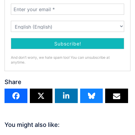
And don’t worry, we hate spam too! You can unsubscribe at
anytime.
Share
You might also like: