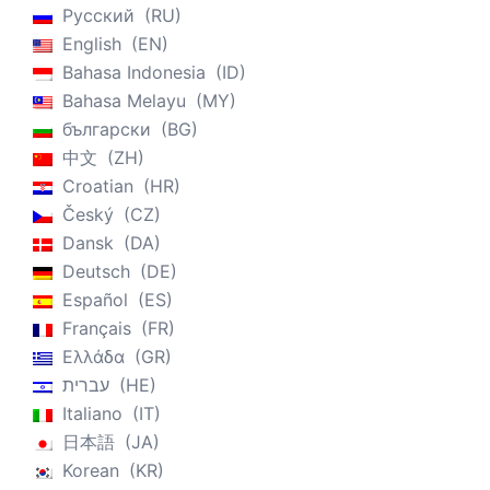
Русский
RU
English
EN
Bahasa Indonesia
ID
Bahasa Melayu
MY
български
BG
中文
ZH
Croatian
HR
Český
CZ
Dansk
DA
Deutsch
DE
Español
ES
Français
FR
Ελλάδα
GR
עברית
HE
Italiano
IT
日本語
JA
Korean
KR