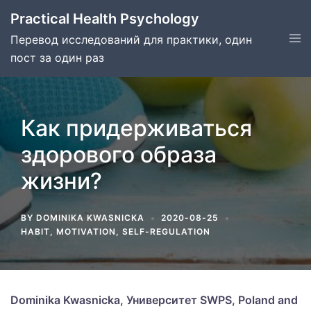
Skip
Practical Health Psychology
to
Tog
Перевод исследований для практики, один
content
men
пост за один раз
Как придерживаться
здорового образа
жизни?
BY
DOMINIKA KWASNICKA
2020-08-25
HABIT
,
MOTIVATION
,
SELF-REGULATION
Dominika Kwasnicka, Университет SWPS, Poland and