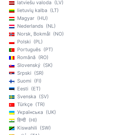
latviešu valoda
LV
lietuvių kalba
LT
Magyar
HU
Nederlands
NL
Norsk, Bokmål
NO
Polski
PL
Português
PT
Română
RO
Slovenský
SK
Srpski
SR
Suomi
FI
Eesti
ET
Svenska
SV
Türkçe
TR
Українська
UK
हिन्दी
HI
Kiswahili
SW