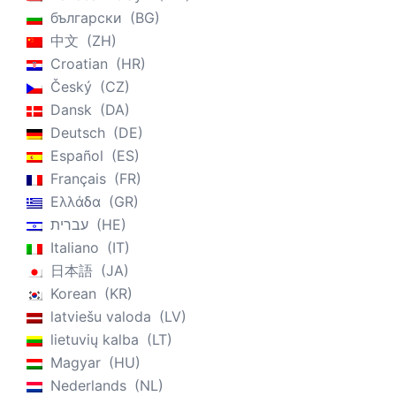
български
BG
中文
ZH
Croatian
HR
Český
CZ
Dansk
DA
Deutsch
DE
Español
ES
Français
FR
Ελλάδα
GR
עברית
HE
Italiano
IT
日本語
JA
Korean
KR
latviešu valoda
LV
lietuvių kalba
LT
Magyar
HU
Nederlands
NL