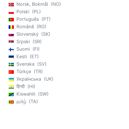
Norsk, Bokmål
NO
Polski
PL
Português
PT
Română
RO
Slovenský
SK
Srpski
SR
Suomi
FI
Eesti
ET
Svenska
SV
Türkçe
TR
Українська
UK
हिन्दी
HI
Kiswahili
SW
தமிழ்
TA