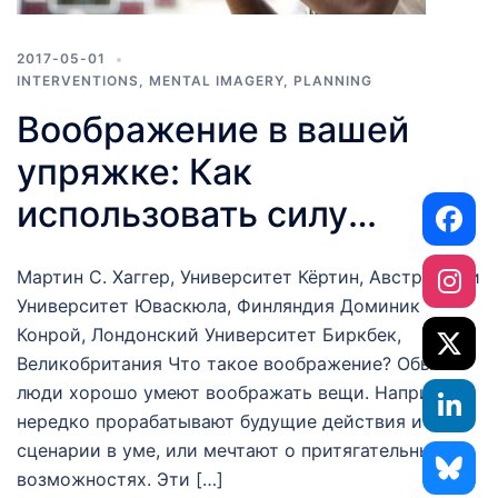
2017-05-01
INTERVENTIONS
,
MENTAL IMAGERY
,
PLANNING
Воображение в вашей
упряжке: Как
использовать силу
воображения, чтобы
Мартин С. Хаггер, Университет Кёртин, Австралия и
изменить образ жизни
Университет Юваскюла, Финляндия Доминик
Конрой, Лондонский Университет Биркбек,
Великобритания Что такое воображение? Обычно
люди хорошо умеют воображать вещи. Например,
нередко прорабатывают будущие действия и
сценарии в уме, или мечтают о притягательных
возможностях. Эти […]