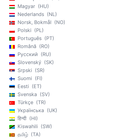
Magyar
HU
Nederlands
NL
Norsk, Bokmål
NO
Polski
PL
Português
PT
Română
RO
Русский
RU
Slovenský
SK
Srpski
SR
Suomi
FI
Eesti
ET
Svenska
SV
Türkçe
TR
Українська
UK
हिन्दी
HI
Kiswahili
SW
தமிழ்
TA