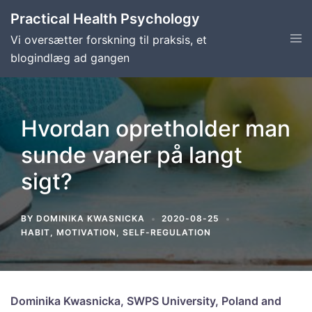
Skip
Practical Health Psychology
to
Tog
Vi oversætter forskning til praksis, et
content
men
blogindlæg ad gangen
Hvordan opretholder man
sunde vaner på langt
sigt?
BY
DOMINIKA KWASNICKA
2020-08-25
HABIT
,
MOTIVATION
,
SELF-REGULATION
Dominika Kwasnicka, SWPS University, Poland and