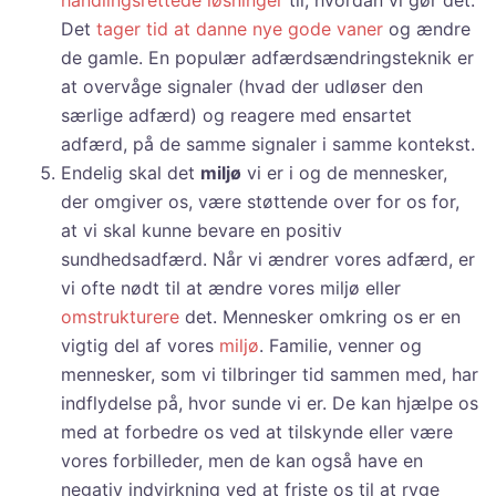
handlingsrettede løsninger
til, hvordan vi gør det.
Det
tager tid at danne nye gode vaner
og ændre
de gamle. En populær adfærdsændringsteknik er
at overvåge signaler (hvad der udløser den
særlige adfærd) og reagere med ensartet
adfærd, på de samme signaler i samme kontekst.
Endelig skal det
miljø
vi er i og de mennesker,
der omgiver os, være støttende over for os for,
at vi skal kunne bevare en positiv
sundhedsadfærd. Når vi ændrer vores adfærd, er
vi ofte nødt til at ændre vores miljø eller
omstrukturere
det. Mennesker omkring os er en
vigtig del af vores
miljø
. Familie, venner og
mennesker, som vi tilbringer tid sammen med, har
indflydelse på, hvor sunde vi er. De kan hjælpe os
med at forbedre os ved at tilskynde eller være
vores forbilleder, men de kan også have en
negativ indvirkning ved at friste os til at ryge