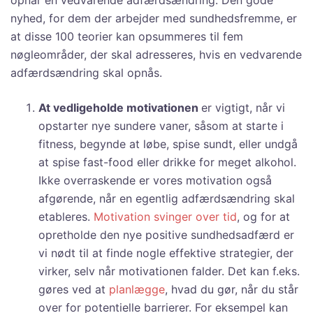
opnår en vedvarende adfærdsændring. Den gode
nyhed, for dem der arbejder med sundhedsfremme, er
at disse 100 teorier kan opsummeres til fem
nøgleområder, der skal adresseres, hvis en vedvarende
adfærdsændring skal opnås.
At vedligeholde motivationen
er vigtigt, når vi
opstarter nye sundere vaner, såsom at starte i
fitness, begynde at løbe, spise sundt, eller undgå
at spise fast-food eller drikke for meget alkohol.
Ikke overraskende er vores motivation også
afgørende, når en egentlig adfærdsændring skal
etableres.
Motivation svinger over tid
, og for at
opretholde den nye positive sundhedsadfærd er
vi nødt til at finde nogle effektive strategier, der
virker, selv når motivationen falder. Det kan f.eks.
gøres ved at
planlægge
, hvad du gør, når du står
over for potentielle barrierer. For eksempel kan