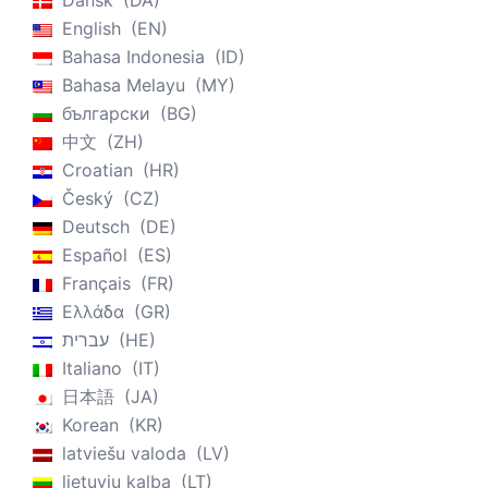
Dansk
DA
English
EN
Bahasa Indonesia
ID
Bahasa Melayu
MY
български
BG
中文
ZH
Croatian
HR
Český
CZ
Deutsch
DE
Español
ES
Français
FR
Ελλάδα
GR
עברית
HE
Italiano
IT
日本語
JA
Korean
KR
latviešu valoda
LV
lietuvių kalba
LT