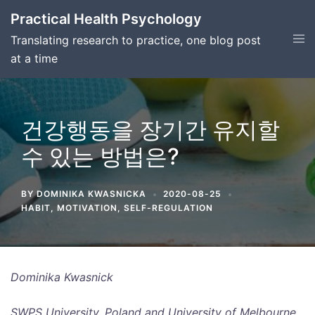
Skip
Practical Health Psychology
to
Tog
Translating research to practice, one blog post
content
men
at a time
건강행동을 장기간 유지할
수 있는 방법은?
BY
DOMINIKA KWASNICKA
2020-08-25
HABIT
,
MOTIVATION
,
SELF-REGULATION
Dominika Kwasnick
SWPS University, Poland and University of Melbourne,