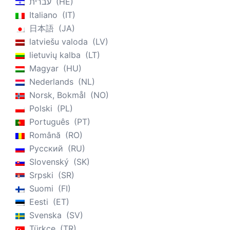
עברית
HE
Italiano
IT
日本語
JA
latviešu valoda
LV
lietuvių kalba
LT
Magyar
HU
Nederlands
NL
Norsk, Bokmål
NO
Polski
PL
Português
PT
Română
RO
Русский
RU
Slovenský
SK
Srpski
SR
Suomi
FI
Eesti
ET
Svenska
SV
Türkçe
TR