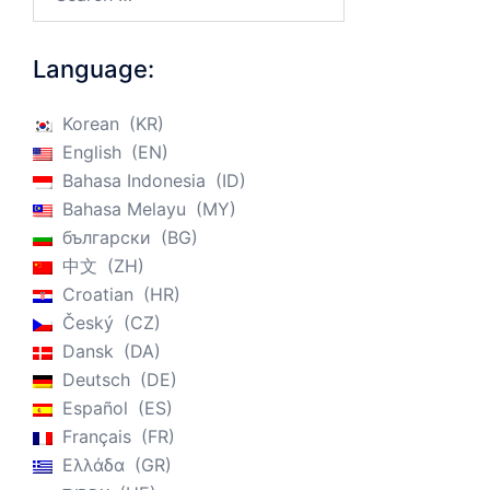
Language:
Korean
KR
English
EN
Bahasa Indonesia
ID
Bahasa Melayu
MY
български
BG
中文
ZH
Croatian
HR
Český
CZ
Dansk
DA
Deutsch
DE
Español
ES
Français
FR
Ελλάδα
GR