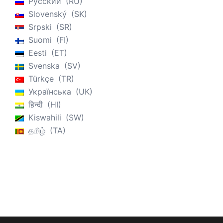
Русский
RU
Slovenský
SK
Srpski
SR
Suomi
FI
Eesti
ET
Svenska
SV
Türkçe
TR
Українська
UK
हिन्दी
HI
Kiswahili
SW
தமிழ்
TA