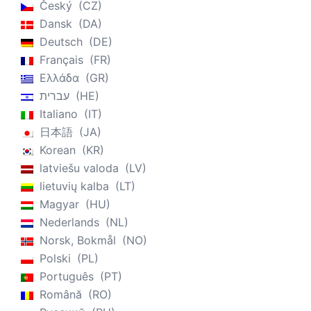
Český
CZ
Dansk
DA
Deutsch
DE
Français
FR
Ελλάδα
GR
עברית
HE
Italiano
IT
日本語
JA
Korean
KR
latviešu valoda
LV
lietuvių kalba
LT
Magyar
HU
Nederlands
NL
Norsk, Bokmål
NO
Polski
PL
Português
PT
Română
RO