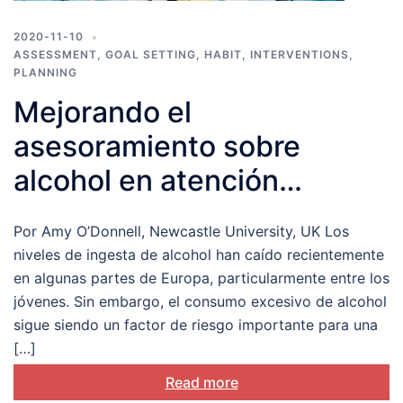
2020-11-10
ASSESSMENT
,
GOAL SETTING
,
HABIT
,
INTERVENTIONS
,
PLANNING
Mejorando el
asesoramiento sobre
alcohol en atención
primaria: opiniones desde
Por Amy O’Donnell, Newcastle University, UK Los
ambos lados de la mesa de
niveles de ingesta de alcohol han caído recientemente
consulta
en algunas partes de Europa, particularmente entre los
jóvenes. Sin embargo, el consumo excesivo de alcohol
sigue siendo un factor de riesgo importante para una
[…]
Read more