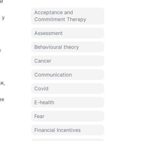
чи
Acceptance and
 у
Commitment Therapy
Assessment
Behavioural theory
о
Cancer
Communication
я,
Covid
ие
E-health
Fear
Financial Incentives