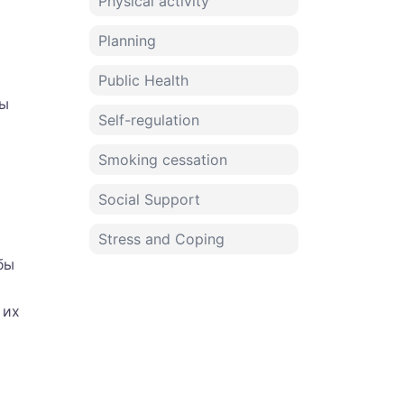
Physical activity
Planning
Public Health
ны
Self-regulation
Smoking cessation
Social Support
Stress and Coping
бы
 их