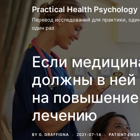
Skip
Practical Health Psychology
to
Перевод исследований для практики, один
content
один раз
Если медицина
должны в ней 
на повышение
лечению
BY
G. GRAFFIGNA
2021-07-14
PATIENT ENG