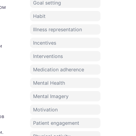
Goal setting
том
Habit
Illness representation
Incentives
и
Interventions
Medication adherence
Mental Health
Mental Imagery
Motivation
ов
Patient engagement
и.