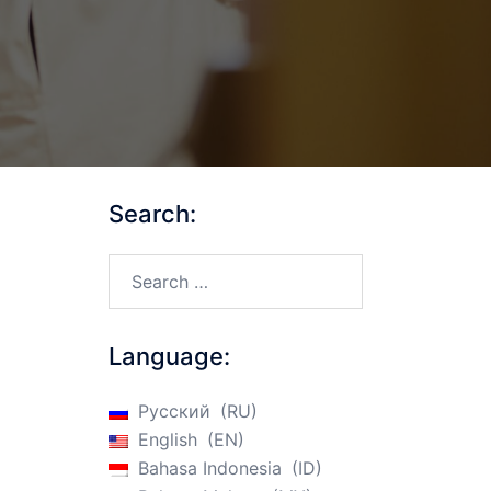
Search:
Search…
Language:
Русский
RU
English
EN
Bahasa Indonesia
ID