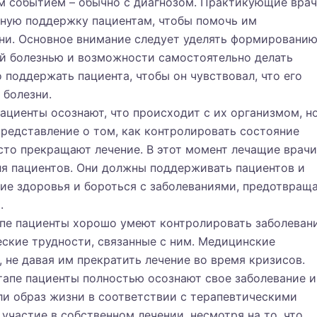
м событием – обычно с диагнозом. Практикующие вра
ную поддержку пациентам, чтобы помочь им
ни. Основное внимание следует уделять формированию
ей болезнью и возможности самостоятельно делать
поддержать пациента, чтобы он чувствовал, что его
 болезни.
пациенты осознают, что происходит с их организмом, н
редставление о том, как контролировать состояние
асто прекращают лечение. В этот момент лечащие врачи
я пациентов. Они должны поддерживать пациентов и
ие здоровья и бороться с заболеваниями, предотвраща
.
апе пациенты хорошо умеют контролировать заболеван
ские трудности, связанные с ним. Медицинские
 не давая им прекратить лечение во время кризисов.
этапе пациенты полностью осознают свое заболевание и
ли образ жизни в соответствии с терапевтическими
частие в собственном лечении, несмотря на то, что