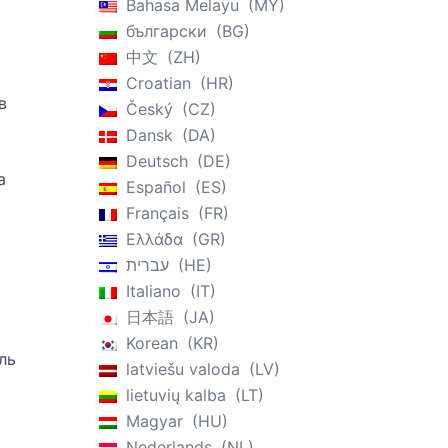
Bahasa Melayu
MY
български
BG
中文
ZH
Croatian
HR
в
Český
CZ
Dansk
DA
Deutsch
DE
а
Español
ES
Français
FR
Ελλάδα
GR
עברית
HE
Italiano
IT
日本語
JA
Korean
KR
ль
latviešu valoda
LV
lietuvių kalba
LT
Magyar
HU
Nederlands
NL