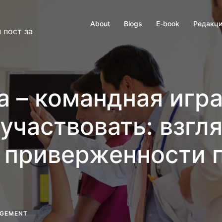
About
Blogs
E-book
Редакци
 пост за
 – командная игра
участвовать: взгл
 приверженности п
AGEMENT