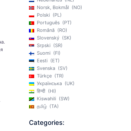
Norsk, Bokmål
NO
Polski
PL
Português
PT
Română
RO
Slovenský
SK
а.
Srpski
SR
ия
Suomi
FI
Eesti
ET
Svenska
SV
Türkçe
TR
Українська
UK
हिन्दी
HI
Kiswahili
SW
т
தமிழ்
TA
Categories: