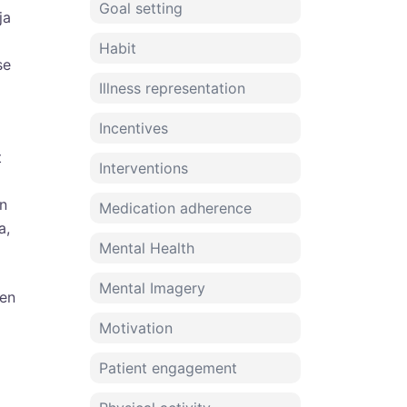
Goal setting
ja
Habit
se
Illness representation
Incentives
t
Interventions
on
Medication adherence
a,
Mental Health
Mental Imagery
sen
Motivation
Patient engagement