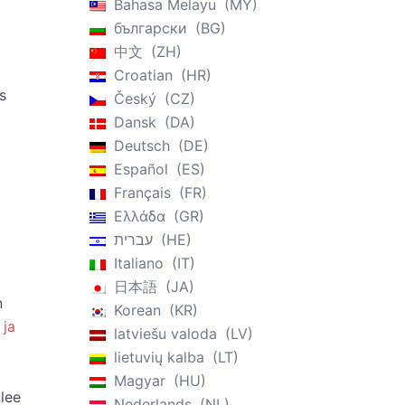
Bahasa Melayu
MY
български
BG
中文
ZH
Croatian
HR
s
Český
CZ
Dansk
DA
Deutsch
DE
Español
ES
Français
FR
Ελλάδα
GR
עברית
HE
Italiano
IT
日本語
JA
n
Korean
KR
 ja
latviešu valoda
LV
lietuvių kalba
LT
Magyar
HU
ulee
Nederlands
NL