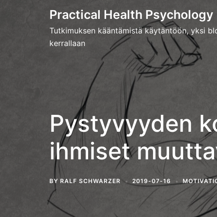
Skip
Practical Health Psychology
to
Tutkimuksen kääntämistä käytäntöön, yksi blo
content
kerrallaan
Pystyvyyden k
ihmiset muutta
BY
RALF SCHWARZER
2019-07-16
MOTIVATI