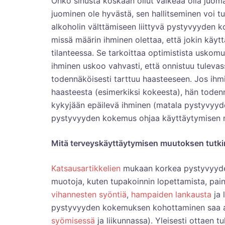
Onko sinusta koskaan ollut vaikeaa olla juomatta
juominen ole hyvästä, sen hallitseminen voi tu
alkoholin välttämiseen liittyvä pystyvyyden 
missä määrin ihminen olettaa, että jokin käy
tilanteessa. Se tarkoittaa optimistista uskomu
ihminen uskoo vahvasti, että onnistuu tuleva
todennäköisesti tarttuu haasteeseen. Jos ihm
haasteesta (esimerkiksi kokeesta), hän toden
kykyjään epäilevä ihminen (matala pystyvyyd
pystyvyyden kokemus ohjaa käyttäytymisen mu
Mitä terveyskäyttäytymisen muutoksen tutki
Katsausartikkelien
mukaan korkea pystyvyyden
muotoja, kuten tupakoinnin lopettamista, pain
vihannesten syöntiä
,
hampaiden lankausta
ja 
pystyvyyden kokemuksen kohottaminen saa a
syömisessä
ja liikunnassa). Yleisesti ottaen 