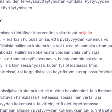
tala muiden terveyskäyttäytymisten kohdalla. Pystyvyyden
n käyttäytymiseen.
?
seen tähtäävät interventiot vaikuttavat
neljään
n. Hierarkian huipulla on se, että pystyvyyden kokemus voi
ällaisia hallinnan kokemuksia voi tukea ohjaamalla ottama
äköistä. Hallinnan kokemusta voidaan vielä vahvistaa
malla ottamaan myös seuraavia, haastavampia askeleita.
yllisiä kliinisessä työssä, kuten fysioterapiassa (mm.
itteissa) tai kognitiivisessa käyttäytymisterapiassa fobioi
issijaiset kokemukset eli muiden havainnointi. Kun ihmine
nistuvan hankalassa tilanteessa, sosiaalinen vertailu ja
yyden kokemusta. Kuvittele, että olet lopettamassa
ettamaan alhaisen pystyvyyden kokemuksen takia. Yritä sitt