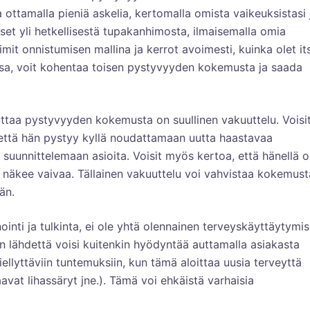
tamalla pieniä askelia, kertomalla omista vaikeuksistasi 
äset yli hetkellisestä tupakanhimosta, ilmaisemalla omia
oimit onnistumisen mallina ja kerrot avoimesti, kuinka olet it
ssa, voit kohentaa toisen pystyvyyden kokemusta ja saada
ttaa pystyvyyden kokemusta on suullinen vakuuttelu. Voisi
 että hän pystyy kyllä noudattamaan uutta haastavaa
 suunnittelemaan asioita. Voisit myös kertoa, että hänellä 
 näkee vaivaa. Tällainen vakuuttelu voi vahvistaa kokemust
än.
ointi ja tulkinta, ei ole yhtä olennainen terveyskäyttäytymi
 lähdettä voisi kuitenkin hyödyntää auttamalla asiakasta
llyttäviin tuntemuksiin, kun tämä aloittaa uusia terveyttä
avat lihassäryt jne.). Tämä voi ehkäistä varhaisia