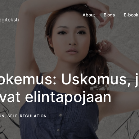
About
Blogs
E-book
giteksti
okemus: Uskomus, j
vat elintapojaan
ON
,
SELF-REGULATION