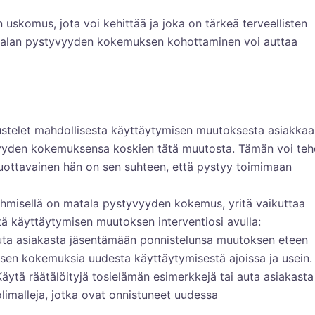
uskomus, jota voi kehittää ja joka on tärkeä terveellisten
Matalan pystyvyyden kokemuksen kohottaminen voi auttaa
stelet mahdollisesta käyttäytymisen muutoksesta asiakkaa
yvyyden kokemuksensa koskien tätä muutosta. Tämän voi te
luottavainen hän on sen suhteen, että pystyy toimimaan
hmisellä on matala pystyvyyden kokemus, yritä vaikuttaa
tä käyttäytymisen muutoksen interventiosi avulla:
uta asiakasta jäsentämään ponnistelunsa muutoksen eteen
misen kokemuksia uudesta käyttäytymisestä ajoissa ja usein.
äytä räätälöityjä tosielämän esimerkkejä tai auta asiakasta
olimalleja, jotka ovat onnistuneet uudessa