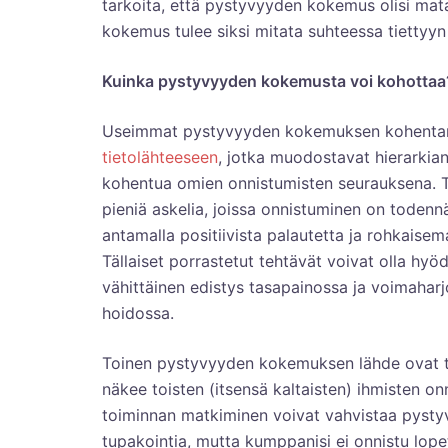
tarkoita, että pystyvyyden kokemus olisi ma
kokemus tulee siksi mitata suhteessa tiettyy
Kuinka pystyvyyden kokemusta voi kohottaa
Useimmat pystyvyyden kokemuksen kohentami
tietolähteeseen
, jotka muodostavat hierarkia
kohentua omien onnistumisten seurauksena. T
pieniä askelia, joissa onnistuminen on todenn
antamalla positiivista palautetta ja rohkaise
Tällaiset porrastetut tehtävät voivat olla hyöd
vähittäinen edistys tasapainossa ja voimaharjo
hoidossa.
Toinen pystyvyyden kokemuksen lähde ovat to
näkee toisten (itsensä kaltaisten) ihmisten on
toiminnan matkiminen voivat vahvistaa pystyv
tupakointia, mutta kumppanisi ei onnistu lop