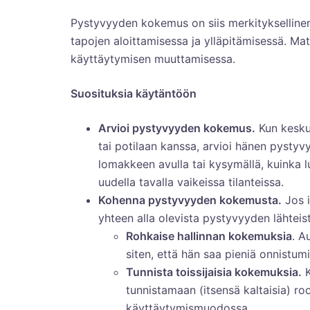
Pystyvyyden kokemus on siis merkityksellinen 
tapojen aloittamisessa ja ylläpitämisessä. 
käyttäytymisen muuttamisessa.
Suosituksia käytäntöön
Arvioi pystyvyyden kokemus.
Kun kesku
tai potilaan kanssa, arvioi hänen pyst
lomakkeen avulla tai kysymällä, kuinka 
uudella tavalla vaikeissa tilanteissa.
Kohenna pystyvyyden kokemusta.
Jos i
yhteen alla olevista pystyvyyden lähteis
Rohkaise hallinnan kokemuksia
. A
siten, että hän saa pieniä onnistu
Tunnista toissijaisia kokemuksia.
K
tunnistamaan (itsensä kaltaisia) ro
käyttäytymismuodossa.