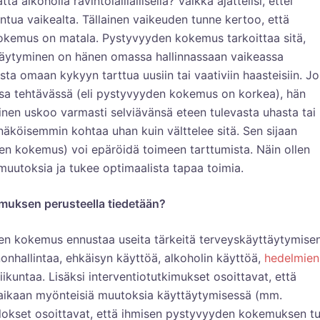
 alkoholia ravintolaillallisella? Vaikka ajattelisi, ettei
ntua vaikealta. Tällainen vaikeuden tunne kertoo, että
kokemus on matala. Pystyvyyden kokemus tarkoittaa sitä,
ttäytyminen on hänen omassa hallinnassaan vaikeassa
sta omaan kykyyn tarttua uusiin tai vaativiin haasteisiin. Jo
ssa tehtävässä (eli pystyvyyden kokemus on korkea), hän
inen uskoo varmasti selviävänsä eteen tulevasta uhasta tai
näköisemmin kohtaa uhan kuin välttelee sitä. Sen sijaan
en kokemus) voi epäröidä toimeen tarttumista. Näin ollen
utoksia ja tukee optimaalista tapaa toimia.
muksen perusteella tiedetään?
 kokemus ennustaa useita tärkeitä terveyskäyttäytymise
onhallintaa, ehkäisyn käyttöä, alkoholin käyttöä,
hedelmien
liikuntaa. Lisäksi interventiotutkimukset osoittavat, että
ikaan myönteisiä muutoksia käyttäytymisessä (mm.
tulokset osoittavat, että ihmisen pystyvyyden kokemuksen t