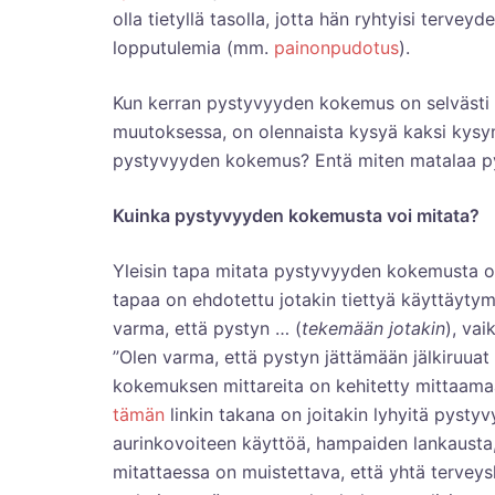
olla tietyllä tasolla, jotta hän ryhtyisi terveyd
lopputulemia (mm.
painonpudotus
).
Kun kerran pystyvyyden kokemus on selvästi t
muutoksessa, on olennaista kysyä kaksi kysymy
pystyvyyden kokemus? Entä miten matalaa p
Kuinka pystyvyyden kokemusta voi mitata?
Yleisin tapa mitata pystyvyyden kokemusta on
tapaa on ehdotettu jotakin tiettyä käyttäyt
varma, että pystyn … (
tekemään jotakin
), vai
”Olen varma, että pystyn jättämään jälkiruuat
kokemuksen mittareita on kehitetty mittaama
tämän
linkin takana on joitakin lyhyitä pystyv
aurinkovoiteen käyttöä, hampaiden lankausta
mitattaessa on muistettava, että yhtä terve