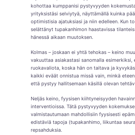
kohottaa kumppanisi pystyvyyden kokemusta ot
yrityksistäsi selviytyä, näyttämällä kuinka pä
optimistisia ajatuksiasi ja niin edelleen. Kun t
selättänyt tupakanhimon haastavissa tilantei
hänessä aikaan muutoksen.
Kolmas – joskaan ei yhtä tehokas – keino muu
vakuuttaa asiakastasi sanomalla esimerkiksi,
ruokavaliota, koska hän on taitava ja kyvykäs
kaikki eväät onnistua missä vain, minkä eteen
että pystyy hallitsemaan käsillä olevan tehtäv
Neljäs keino, fyysisen kiihtyneisyyden havainn
interventioissa. Tätä pystyvyyden kokemuksen
valmistautumaan mahdollisiin fyysisesti epämie
edistäviä tapoja (tupakanhimo, liikuntaa seura
repsahduksia.