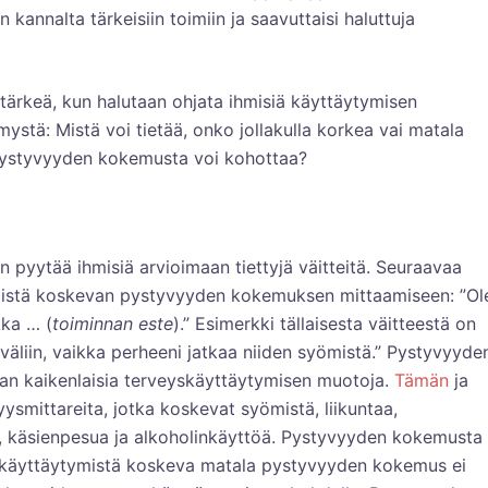
en kannalta tärkeisiin toimiin ja saavuttaisi haluttuja
ärkeä, kun halutaan ohjata ihmisiä käyttäytymisen
stä: Mistä voi tietää, onko jollakulla korkea vai matala
ystyvyyden kokemusta voi kohottaa?
 pyytää ihmisiä arvioimaan tiettyjä väitteitä. Seuraavaa
ymistä koskevan pystyvyyden kokemuksen mittaamiseen: ”Ol
kka … (
toiminnan este
).” Esimerkki tällaisesta väitteestä on
 väliin, vaikka perheeni jatkaa niiden syömistä.” Pystyvyyde
an kaikenlaisia terveyskäyttäytymisen muotoja.
Tämän
ja
yysmittareita, jotka koskevat syömistä, liikuntaa,
, käsienpesua ja alkoholinkäyttöä. Pystyvyyden kokemusta
yskäyttäytymistä koskeva matala pystyvyyden kokemus ei