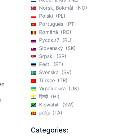
Norsk, Bokmål
NO
Polski
PL
Português
PT
Română
RO
Русский
RU
Slovenský
SK
Srpski
SR
Eesti
ET
Svenska
SV
Türkçe
TR
en
Українська
UK
हिन्दी
HI
n
Kiswahili
SW
தமிழ்
TA
Categories: