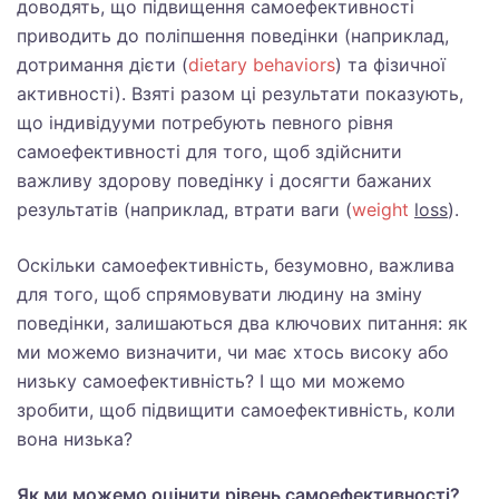
доводять, що підвищення самоефективності
приводить до поліпшення поведінки (наприклад,
дотримання дієти (
dietary behaviors
) та фізичної
активності). Взяті разом ці результати показують,
що індивідууми потребують певного рівня
самоефективності для того, щоб здійснити
важливу здорову поведінку і досягти бажаних
результатів (наприклад, втрати ваги (
weight
loss
).
Оскільки самоефективність, безумовно, важлива
для того, щоб спрямовувати людину на зміну
поведінки, залишаються два ключових питання: як
ми можемо визначити, чи має хтось високу або
низьку самоефективність? І що ми можемо
зробити, щоб підвищити самоефективність, коли
вона низька?
Як ми можемо оцінити рівень самоефективності?