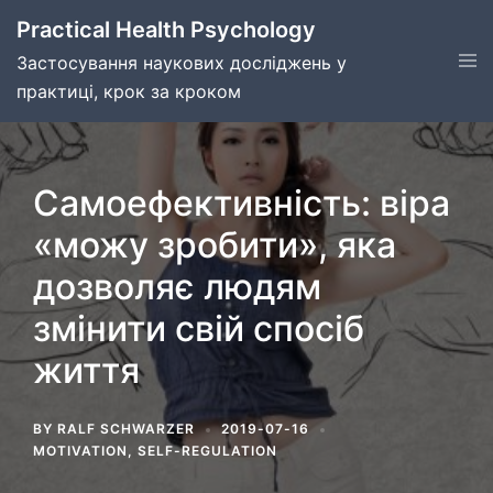
Skip
Practical Health Psychology
to
Tog
Застосування наукових досліджень у
content
men
практиці, крок за кроком
Самоефективність: віра
«можу зробити», яка
дозволяє людям
змінити свій спосіб
життя
BY
RALF SCHWARZER
2019-07-16
MOTIVATION
,
SELF-REGULATION