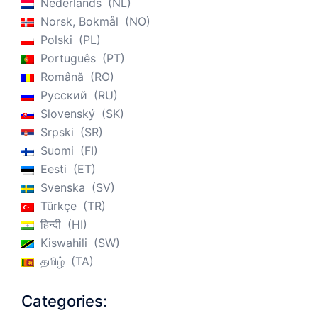
Nederlands
NL
Norsk, Bokmål
NO
Polski
PL
Português
PT
Română
RO
Русский
RU
Slovenský
SK
Srpski
SR
Suomi
FI
Eesti
ET
Svenska
SV
Türkçe
TR
हिन्दी
HI
Kiswahili
SW
தமிழ்
TA
Categories: