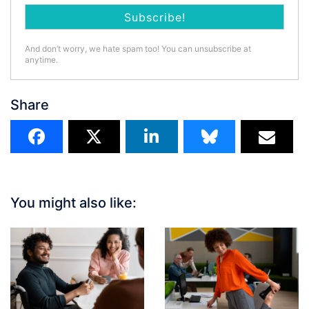
And don’t worry, we hate spam too! You can unsubscribe at
anytime.
Share
You might also like: