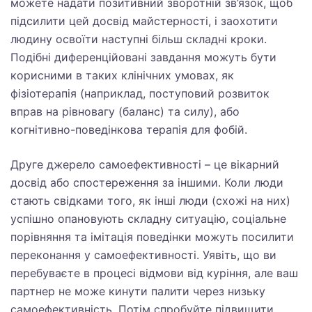
можете надати позитивний зворотній зв’язок, щоб
підсилити цей досвід майстерності, і заохотити
людину освоїти наступні більш складні кроки.
Подібні диференційовані завдання можуть бути
корисними в таких клінічних умовах, як
фізіотерапія (наприклад, поступовий розвиток
вправ на рівновагу (баланс) та силу), або
когнітивно-поведінкова терапія для фобій.
Друге джерело самоефективності – це вікарний
досвід або спостереження за іншими. Коли люди
стають свідками того, як інші люди (схожі на них)
успішно опановують складну ситуацію, соціальне
порівняння та імітація поведінки можуть посилити
переконання у самоефективності. Уявіть, що ви
перебуваєте в процесі відмови від куріння, але ваш
партнер не може кинути палити через низьку
самоефективність. Потім спробуйте підвищити