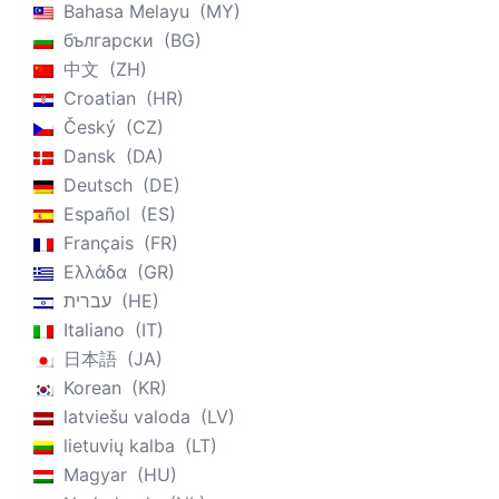
Bahasa Melayu
MY
български
BG
中文
ZH
Croatian
HR
Český
CZ
Dansk
DA
Deutsch
DE
Español
ES
Français
FR
Ελλάδα
GR
עברית
HE
Italiano
IT
日本語
JA
Korean
KR
latviešu valoda
LV
lietuvių kalba
LT
Magyar
HU