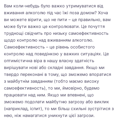
Вам коли-небудь було важко утримуватися від
вживання алкоголю під час їжі поза домом? Хоча
ви можете вірити, що не пити – це правильно, вам
може бути важко це контролювати. Це почуття
труднощі свідчить про низьку самоефективность
щодо контролю над вживанням алкоголю.
Самоефективность – це рівень особистого
контролю над поведінкою у важких ситуаціях. Це
оптимістична віра в нашу власну здатність
вирішувати нові або складні завдання. Якщо ми
твердо переконані в тому, що зможемо впоратися
з майбутнім завданням (тобто маємо високу
самоефективность), то ми, ймовірно, будемо
працювати над ним. Якщо ми впевнені, що
зможемо подолати майбутню загрозу або виклик
(наприклад, іспит), то ми більш схильні зустрітися з
нею, ніж намагатися уникнути цієї загрози.