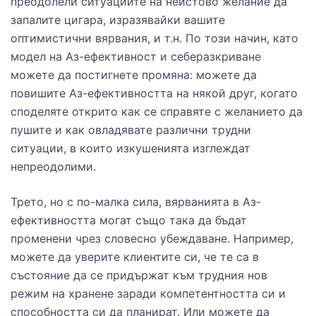
преодолели ситуациите на неистово желание да
запалите цигара, изразявайки вашите
оптимистични вярвания, и т.н. По този начин, като
модел на Аз-ефективност и себеразкриване
можете да постигнете промяна: можете да
повишите Аз-ефективността на някой друг, когато
споделяте открито как се справяте с желанието да
пушите и как овладявате различни трудни
ситуации, в които изкушенията изглеждат
непреодолими.
Трето, но с по-малка сила, вярванията в Аз-
ефективността могат също така да бъдат
променени чрез словесно убеждаване. Например,
можете да уверите клиентите си, че те са в
състояние да се придържат към трудния нов
режим на хранене заради компетентността си и
способността си да планират. Или можете да