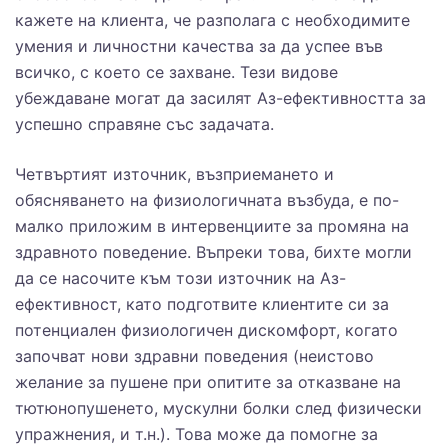
кажете на клиента, че разполага с необходимите
умения и личностни качества за да успее във
всичко, с което се захване. Тези видове
убеждаване могат да засилят Аз-ефективността за
успешно справяне със задачата.
Четвъртият източник, възприемането и
обясняването на физиологичната възбуда, е по-
малко приложим в интервенциите за промяна на
здравното поведение. Въпреки това, бихте могли
да се насочите към този източник на Аз-
ефективност, като подготвите клиентите си за
потенциален физиологичен дискомфорт, когато
започват нови здравни поведения (неистово
желание за пушене при опитите за отказване на
тютюнопушенето, мускулни болки след физически
упражнения, и т.н.). Това може да помогне за