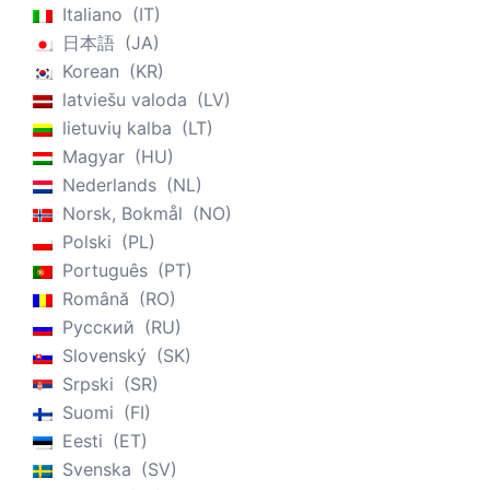
Italiano
IT
日本語
JA
Korean
KR
latviešu valoda
LV
lietuvių kalba
LT
Magyar
HU
Nederlands
NL
Norsk, Bokmål
NO
Polski
PL
Português
PT
Română
RO
Русский
RU
Slovenský
SK
Srpski
SR
Suomi
FI
Eesti
ET
Svenska
SV