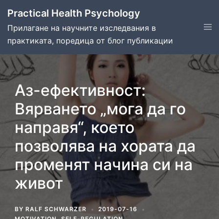
Skip
Practical Health Psychology
to
Tog
Прилагане на научните изследвания в
content
men
практиката, поредица от блог публикации
Аз-ефективност:
Вярването „мога да го
направя“, което
позволява на хората да
променят начина си на
живот
BY
RALF SCHWARZER
2019-07-16
MOTIVATION
,
SELF-REGULATION