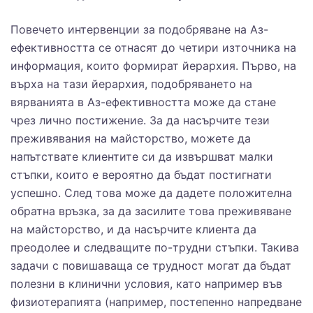
Повечето интервенции за подобряване на Аз-
ефективността се отнасят до четири източника на
информация, които формират йерархия. Първо, на
върха на тази йерархия, подобряването на
вярванията в Аз-ефективността може да стане
чрез лично постижение. За да насърчите тези
преживявания на майсторство, можете да
напътствате клиентите си да извършват малки
стъпки, които е вероятно да бъдат постигнати
успешно. След това може да дадете положителна
обратна връзка, за да засилите това преживяване
на майсторство, и да насърчите клиента да
преодолее и следващите по-трудни стъпки. Такива
задачи с повишаваща се трудност могат да бъдат
полезни в клинични условия, като например във
физиотерапията (например, постепенно напредване