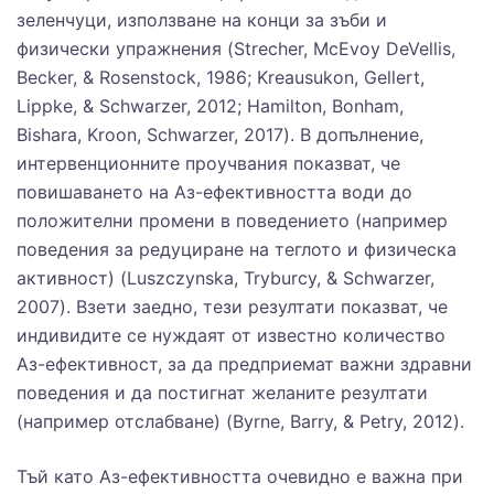
зеленчуци, използване на конци за зъби и
физически упражнения (Strecher, McEvoy DeVellis,
Becker, & Rosenstock, 1986; Kreausukon, Gellert,
Lippke, & Schwarzer, 2012;
Hamilton, Bonham,
Bishara, Kroon, Schwarzer, 2017).
В допълнение,
интервенционните проучвания показват, че
повишаването на Аз-ефективността води до
положителни промени в поведението (например
поведения за редуциране на теглото и физическа
активност) (Luszczynska, Tryburcy, & Schwarzer,
2007). Взети заедно, тези резултати показват, че
индивидите се нуждаят от известно количество
Аз-ефективност, за да предприемат важни здравни
поведения и да постигнат желаните резултати
(например отслабване) (Byrne, Barry, & Petry, 2012).
Тъй като Аз-ефективността очевидно е важна при