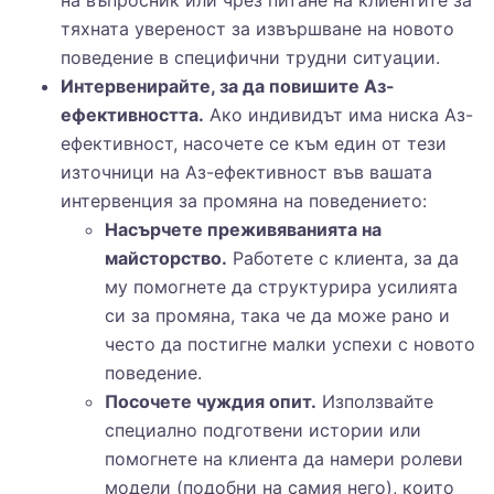
на въпросник или чрез питане на клиентите за
тяхната увереност за извършване на новото
поведение в специфични трудни ситуации.
Интервенирайте, за да повишите Аз-
ефективността.
Ако индивидът има ниска Аз-
ефективност, насочете се към един от тези
източници на Аз-ефективност във вашата
интервенция за промяна на поведението:
Насърчете преживяванията на
майсторство.
Работете с клиента, за да
му помогнете да структурира усилията
си за промяна, така че да може рано и
често да постигне малки успехи с новото
поведение.
Посочете чуждия опит.
Използвайте
специално подготвени истории или
помогнете на клиента да намери ролеви
модели (подобни на самия него), които