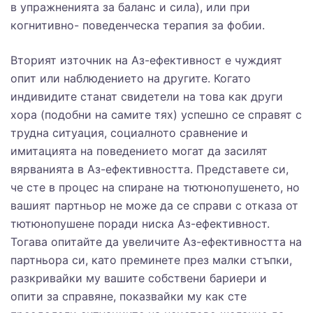
в упражненията за баланс и сила), или при
когнитивно- поведенческа терапия за фобии.
Вторият източник на Аз-ефективност е чуждият
опит или наблюдението на другите. Когато
индивидите станат свидетели на това как други
хора (подобни на самите тях) успешно се справят с
трудна ситуация, социалното сравнение и
имитацията на поведението могат да засилят
вярванията в Аз-ефективността. Представете си,
че сте в процес на спиране на тютюнопушенето, но
вашият партньор не може да се справи с отказа от
тютюнопушене поради ниска Аз-ефективност.
Тогава опитайте да увеличите Аз-ефективността на
партньора си, като преминете през малки стъпки,
разкривайки му вашите собствени бариери и
опити за справяне, показвайки му как сте