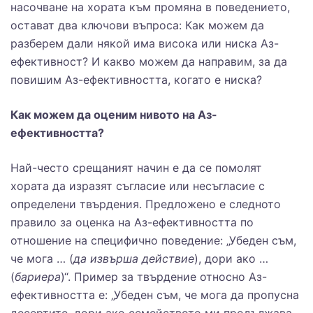
насочване на хората към промяна в поведението,
остават два ключови въпроса: Как можем да
разберем дали някой има висока или ниска Аз-
ефективност? И какво можем да направим, за да
повишим Аз-ефективността, когато е ниска?
Как можем да оценим нивото на Аз-
ефективността?
Най-често срещаният начин е да се помолят
хората да изразят съгласие или несъгласие с
определени твърдения. Предложено е следното
правило за оценка на Аз-ефективността по
отношение на специфично поведение: „Убеден съм,
че мога … (
да извърша действие
), дори ако …
(
бариера
)“. Пример за твърдение относно Аз-
ефективността е: „Убеден съм, че мога да пропусна