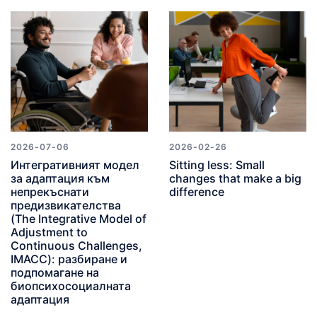
2026-07-06
2026-02-26
Интегративният модел
Sitting less: Small
за адаптация към
changes that make a big
непрекъснати
difference
предизвикателства
(The Integrative Model of
Adjustment to
Continuous Challenges,
IMACC): разбиране и
подпомагане на
биопсихосоциалната
адаптация