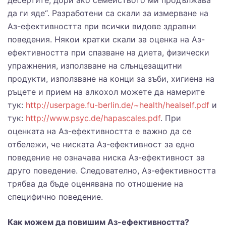
десертите, дори ако семейството ми продължава
да ги яде“. Разработени са скали за измерване на
Аз-ефективността при всички видове здравни
поведения. Някои кратки скали за оценка на Аз-
ефективността при спазване на диета, физически
упражнения, използване на слънцезащитни
продукти, използване на конци за зъби, хигиена на
ръцете и прием на алкохол можете да намерите
тук:
http://userpage.fu-berlin.de/~health/healself.pdf
и
тук:
http://www.psyc.de/hapascales.pdf
. При
оценката на Аз-ефективността е важно да се
отбележи, че ниската Аз-ефективност за едно
поведение не означава ниска Аз-ефективност за
друго поведение. Следователно, Аз-ефективността
трябва да бъде оценявана по отношение на
специфично поведение.
Как можем да повишим Аз-ефективността?