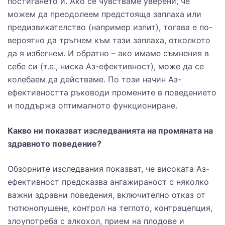
постигането й. Ако се чувстваме уверени, че
можем да преодолеем предстояща заплаха или
предизвикателство (например изпит), тогава е по-
вероятно да тръгнем към тази заплаха, отколкото
да я избегнем. И обратно – ако имаме съмнения в
себе си (т.е., ниска Аз-ефективност), може да се
колебаем да действаме. По този начин Аз-
ефективността ръководи промените в поведението
и поддържа оптималното функциониране.
Какво ни показват изследванията на промяната на
здравното поведение?
Обзорните изследвания показват, че високата Аз-
ефективност предсказва ангажираност с няколко
важни здравни поведения, включително отказ от
тютюнопушене, контрол на теглото, контрацепция,
злоупотреба с алкохол, прием на плодове и