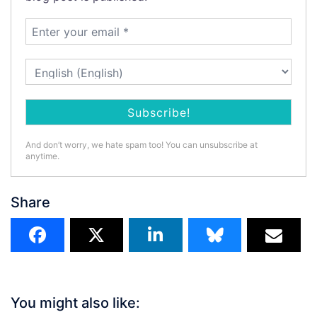
And don’t worry, we hate spam too! You can unsubscribe at
anytime.
Share
You might also like: