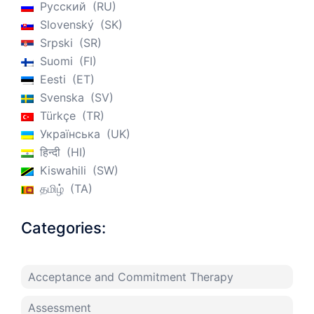
Русский
RU
Slovenský
SK
Srpski
SR
Suomi
FI
Eesti
ET
Svenska
SV
Türkçe
TR
Українська
UK
हिन्दी
HI
Kiswahili
SW
தமிழ்
TA
Categories:
Acceptance and Commitment Therapy
Assessment