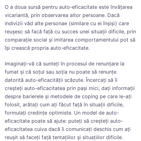
O a doua sursă pentru auto-eficacitate este învățarea
vicariantă, prin observarea altor persoane. Dacă
indivizii văd alte personae (similare cu ei înșiși) care
reușesc să facă față cu succes unei situații dificile, prin
comparație social și imitarea comportamentului pot să
își crească propria auto-eficacitate.
Imaginați-vă că sunteți în procesul de renunțare la
fumat și că soțul sau soția nu poate să renunțe
datorită auto-eficacității scăzute. Încercați să îi
creșteți auto-eficacitatea prin pași mici, dați informații
despre barierele și metodele de coping pe care le-ați
folosit, arătați cum ați făcut față în situații dificile,
formulați credințe optimiste. Un model de auto-
eficacitate poate să ajute: puteți să creșteți auto-
eficacitatea cuiva dacă îi comunicați deschis cum ați
reușit să faceți față tentațiilor și situațiilor dificile.