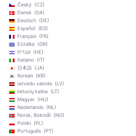
Český
CZ
Dansk
DA
Deutsch
DE
Español
ES
Français
FR
Ελλάδα
GR
עברית
HE
Italiano
IT
日本語
JA
Korean
KR
latviešu valoda
LV
lietuvių kalba
LT
Magyar
HU
Nederlands
NL
Norsk, Bokmål
NO
Polski
PL
Português
PT