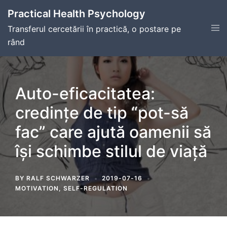
Skip
Practical Health Psychology
to
Tog
Transferul cercetării în practică, o postare pe
content
men
rând
Auto-eficacitatea:
credințe de tip “pot-să
fac” care ajută oamenii să
își schimbe stilul de viață
BY
RALF SCHWARZER
2019-07-16
MOTIVATION
,
SELF-REGULATION