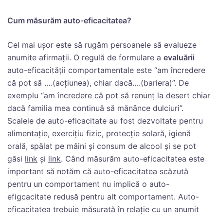
Cum măsurăm auto-eficacitatea?
Cel mai ușor este să rugăm persoanele să evalueze
anumite afirmații. O regulă de formulare a
evaluării
auto-eficacității comportamentale este “am încredere
că pot să ….(acțiunea), chiar dacă….(bariera)”. De
exemplu “am încredere că pot să renunț la desert chiar
dacă familia mea continuă să mănânce dulciuri”.
Scalele de auto-eficacitate au fost dezvoltate pentru
alimentație, exercițiu fizic, protecție solară, igienă
orală, spălat pe mâini și consum de alcool și se pot
găsi
link
și
link
. Când măsurăm auto-eficacitatea este
important să notăm că auto-eficacitatea scăzută
pentru un comportament nu implică o auto-
efigcacitate redusă pentru alt comportament. Auto-
eficacitatea trebuie măsurată în relație cu un anumit