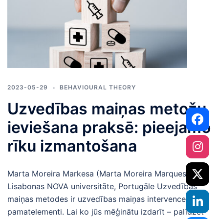
2023-05-29
BEHAVIOURAL THEORY
Uzvedības maiņas metožu
ieviešana praksē: pieejamo
rīku izmantošana
Marta Moreira Markesa (Marta Moreira Marques),
Lisabonas NOVA universitāte, Portugāle Uzvedības
maiņas metodes ir uzvedības maiņas intervences
pamatelementi. Lai ko jūs mēģinātu izdarīt – palīdzēt