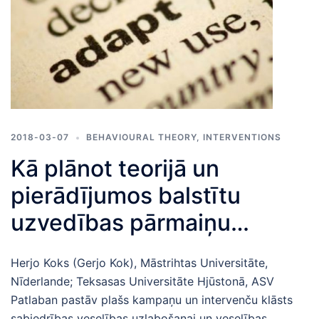
2018-03-07
BEHAVIOURAL THEORY
,
INTERVENTIONS
Kā plānot teorijā un
pierādījumos balstītu
uzvedības pārmaiņu
intervenci: intervences
Herjo Koks (Gerjo Kok), Māstrihtas Universitāte,
plānošanas protokols
Nīderlande; Teksasas Universitāte Hjūstonā, ASV
“Intervention Mapping”
Patlaban pastāv plašs kampaņu un intervenču klāsts
sabiedrības veselības uzlabošanai un veselības