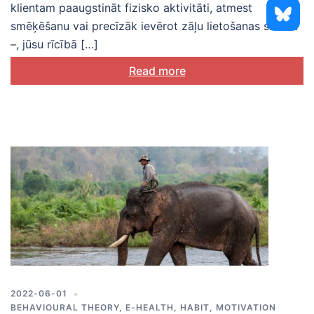
klientam paaugstināt fizisko aktivitāti, atmest
smēķēšanu vai precīzāk ievērot zāļu lietošanas shēmu
–, jūsu rīcībā […]
Read more
2022-06-01
BEHAVIOURAL THEORY
,
E-HEALTH
,
HABIT
,
MOTIVATION