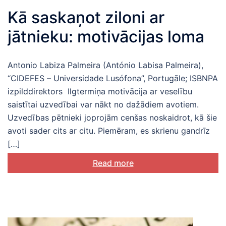
Kā saskaņot ziloni ar
jātnieku: motivācijas loma
Antonio Labiza Palmeira (António Labisa Palmeira),
“CIDEFES – Universidade Lusófona”, Portugāle; ISBNPA
izpilddirektors Ilgtermiņa motivācija ar veselību
saistītai uzvedībai var nākt no dažādiem avotiem.
Uzvedības pētnieki joprojām cenšas noskaidrot, kā šie
avoti sader cits ar citu. Piemēram, es skrienu gandrīz
[…]
Read more