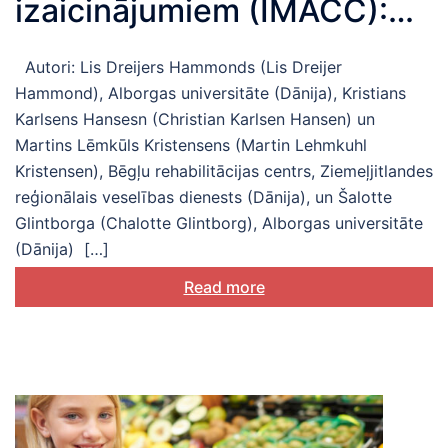
izaicinājumiem (IMACC):
biopsihosociālās
Autori: Lis Dreijers Hammonds (Lis Dreijer
pielāgošanās izpratne un
Hammond), Alborgas universitāte (Dānija), Kristians
atbalstīšana
Karlsens Hansesn (Christian Karlsen Hansen) un
Martins Lēmkūls Kristensens (Martin Lehmkuhl
Kristensen), Bēgļu rehabilitācijas centrs, Ziemeļjitlandes
reģionālais veselības dienests (Dānija), un Šalotte
Glintborga (Chalotte Glintborg), Alborgas universitāte
(Dānija) […]
Read more