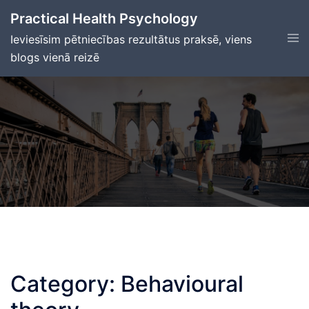
Skip
Practical Health Psychology
to
Tog
Ieviesīsim pētniecības rezultātus praksē, viens
content
men
blogs vienā reizē
Category:
Behavioural