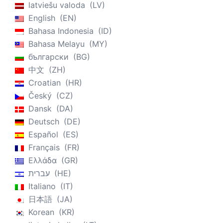
latviešu valoda
LV
English
EN
Bahasa Indonesia
ID
Bahasa Melayu
MY
български
BG
中文
ZH
Croatian
HR
Český
CZ
Dansk
DA
Deutsch
DE
Español
ES
Français
FR
Ελλάδα
GR
עברית
HE
Italiano
IT
日本語
JA
Korean
KR