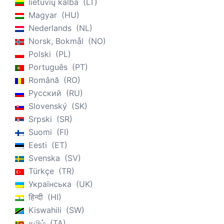
lietuvių kalba
LT
Magyar
HU
Nederlands
NL
Norsk, Bokmål
NO
Polski
PL
Português
PT
Română
RO
Русский
RU
Slovenský
SK
Srpski
SR
Suomi
FI
Eesti
ET
Svenska
SV
Türkçe
TR
Українська
UK
हिन्दी
HI
Kiswahili
SW
தமிழ்
TA