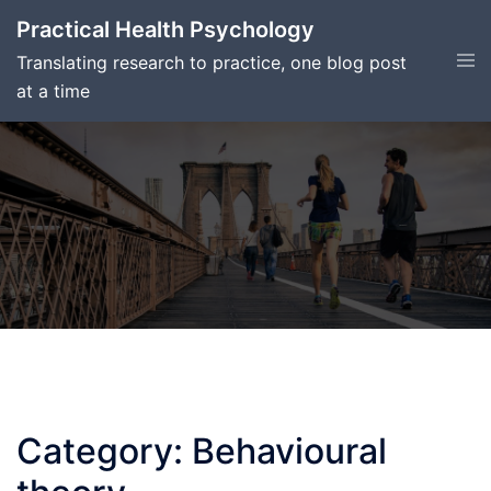
Skip
Practical Health Psychology
to
Tog
Translating research to practice, one blog post
content
men
at a time
Category:
Behavioural