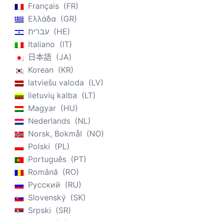
Français
FR
Ελλάδα
GR
עברית
HE
Italiano
IT
日本語
JA
Korean
KR
latviešu valoda
LV
lietuvių kalba
LT
Magyar
HU
Nederlands
NL
Norsk, Bokmål
NO
Polski
PL
Português
PT
Română
RO
Русский
RU
Slovenský
SK
Srpski
SR