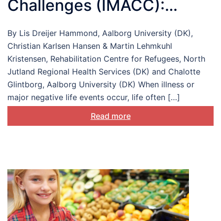
Challenges (IMACC):
understanding and
By Lis Dreijer Hammond, Aalborg University (DK),
supporting
Christian Karlsen Hansen & Martin Lehmkuhl
biopsychosocial
Kristensen, Rehabilitation Centre for Refugees, North
Jutland Regional Health Services (DK) and Chalotte
adjustment
Glintborg, Aalborg University (DK) When illness or
major negative life events occur, life often […]
Read more