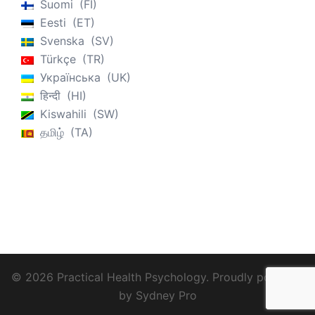
Suomi
FI
Eesti
ET
Svenska
SV
Türkçe
TR
Українська
UK
हिन्दी
HI
Kiswahili
SW
தமிழ்
TA
© 2026 Practical Health Psychology. Proudly powered
by
Sydney Pro