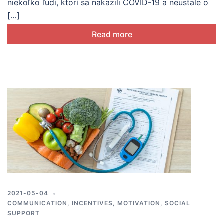
niekoľko ľudí, ktorí sa nakazili COVID-19 a neustále o
[…]
Read more
2021-05-04
COMMUNICATION
,
INCENTIVES
,
MOTIVATION
,
SOCIAL
SUPPORT