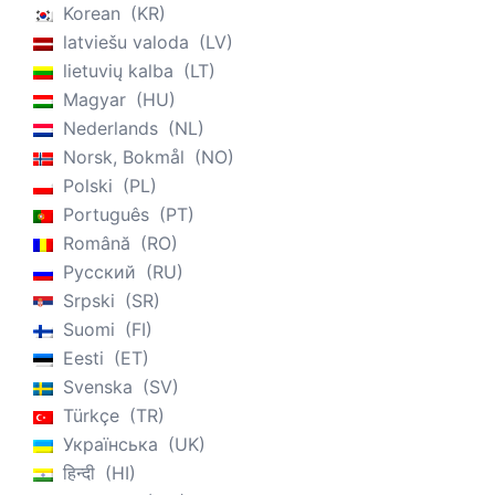
Korean
KR
latviešu valoda
LV
lietuvių kalba
LT
Magyar
HU
Nederlands
NL
Norsk, Bokmål
NO
Polski
PL
Português
PT
Română
RO
Русский
RU
Srpski
SR
Suomi
FI
Eesti
ET
Svenska
SV
Türkçe
TR
Українська
UK
हिन्दी
HI