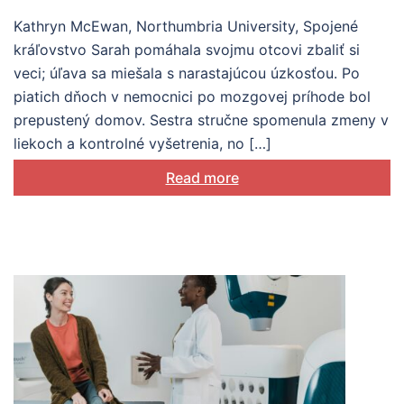
poznatky zo spolutvorby
Kathryn McEwan, Northumbria University, Spojené
kráľovstvo Sarah pomáhala svojmu otcovi zbaliť si
veci; úľava sa miešala s narastajúcou úzkosťou. Po
piatich dňoch v nemocnici po mozgovej príhode bol
prepustený domov. Sestra stručne spomenula zmeny v
liekoch a kontrolné vyšetrenia, no […]
Read more