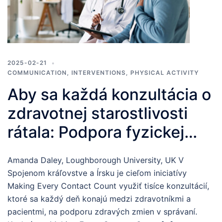
2025-02-21
COMMUNICATION
,
INTERVENTIONS
,
PHYSICAL ACTIVITY
Aby sa každá konzultácia o
zdravotnej starostlivosti
rátala: Podpora fyzickej
aktivity v prostredí
Amanda Daley, Loughborough University, UK V
zdravotnej starostlivosti
Spojenom kráľovstve a Írsku je cieľom iniciatívy
Making Every Contact Count využiť tisíce konzultácií,
ktoré sa každý deň konajú medzi zdravotníkmi a
pacientmi, na podporu zdravých zmien v správaní.