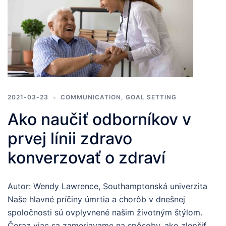
2021-03-23
COMMUNICATION
,
GOAL SETTING
Ako naučiť odborníkov v
prvej línii zdravo
konverzovať o zdraví
Autor: Wendy Lawrence, Southamptonská univerzita
Naše hlavné príčiny úmrtia a chorôb v dnešnej
spoločnosti sú ovplyvnené našim životným štýlom.
Čoraz viac sa zameriavame na spôsoby, ako zlepšiť