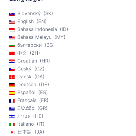
Slovenský
SK
English
EN
Bahasa Indonesia
ID
Bahasa Melayu
MY
български
BG
中文
ZH
Croatian
HR
Český
CZ
Dansk
DA
Deutsch
DE
Español
ES
Français
FR
Ελλάδα
GR
עברית
HE
Italiano
IT
日本語
JA