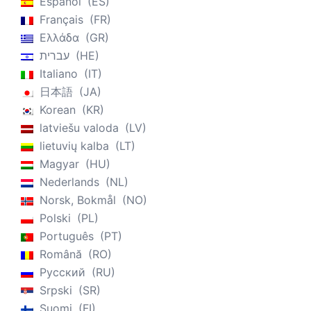
Español
ES
Français
FR
Ελλάδα
GR
עברית
HE
Italiano
IT
日本語
JA
Korean
KR
latviešu valoda
LV
lietuvių kalba
LT
Magyar
HU
Nederlands
NL
Norsk, Bokmål
NO
Polski
PL
Português
PT
Română
RO
Русский
RU
Srpski
SR
Suomi
FI