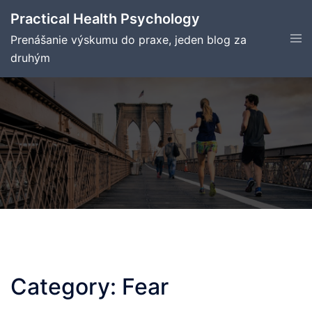
Skip
Practical Health Psychology
to
Tog
Prenášanie výskumu do praxe, jeden blog za
content
men
druhým
Category:
Fear