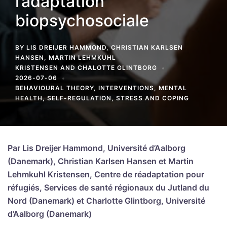
l’adaptation
biopsychosociale
BY
LIS DREIJER HAMMOND
,
CHRISTIAN KARLSEN
HANSEN
,
MARTIN LEHMKUHL
KRISTENSEN
AND
CHALOTTE GLINTBORG
2026-07-06
BEHAVIOURAL THEORY
,
INTERVENTIONS
,
MENTAL
HEALTH
,
SELF-REGULATION
,
STRESS AND COPING
Par Lis Dreijer Hammond, Université d’Aalborg
(Danemark), Christian Karlsen Hansen et Martin
Lehmkuhl Kristensen, Centre de réadaptation pour
réfugiés, Services de santé régionaux du Jutland du
Nord (Danemark) et Charlotte Glintborg, Université
d’Aalborg (Danemark)