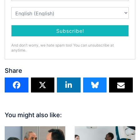
And don’t worry, we hate spam too! You can unsubscribe at
anytime.
Share
You might also like: