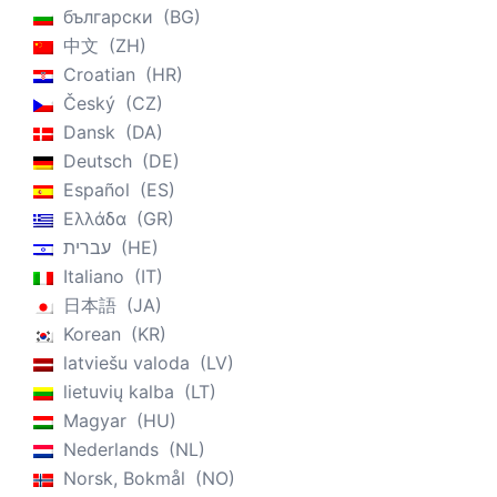
български
BG
中文
ZH
Croatian
HR
Český
CZ
Dansk
DA
Deutsch
DE
Español
ES
Ελλάδα
GR
עברית
HE
Italiano
IT
日本語
JA
Korean
KR
latviešu valoda
LV
lietuvių kalba
LT
Magyar
HU
Nederlands
NL
Norsk, Bokmål
NO