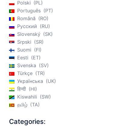
Polski
PL
Português
PT
Română
RO
Русский
RU
Slovenský
SK
Srpski
SR
Suomi
FI
Eesti
ET
Svenska
SV
Türkçe
TR
Українська
UK
हिन्दी
HI
Kiswahili
SW
தமிழ்
TA
Categories: